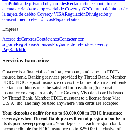
uso
Política de privacidad y cookies
Reclamaciones
Contrato de
cuenta de depósito empresarial de Covercy GP
Contrato del titular de
la tarjeta de débito Covercy VISA
Regulación
Divulgación y
consentimiento electrónicos
Mapa del sitio
Empresa
Acerca de
Carreras
Contáctenos
Contactar con
soporte
Registrarse
Alianzas
Programa de referidos
Covercy
Pay
Radcliffe
Servicios bancarios:
Covercy is a financial technology company and is not an FDIC-
insured bank. Banking services provided by Thread Bank, Member
FDIC. FDIC deposit insurance covers the failure of an insured bank.
Certain conditions must be satisfied for pass-through deposit
insurance coverage to apply. The Covercy Visa debit card is issued
by Thread Bank, Member FDIC, pursuant to a license from Visa
U.S.A. Inc. and may be used anywhere Visa cards are accepted.
Your deposits qualify for up to $3,000,000 in FDIC insurance
coverage when Thread Bank places them at program banks in
its deposit sweep program.
Your deposits at each program bank
become eligible for FDIC insurance up to $250,000, inclusive of