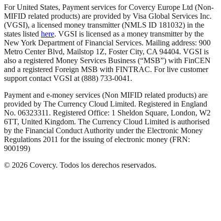
For United States, Payment services for Covercy Europe Ltd (Non-
MIFID related products) are provided by Visa Global Services Inc.
(VGSI), a licensed money transmitter (NMLS ID 181032) in the
states listed
here
. VGSI is licensed as a money transmitter by the
New York Department of Financial Services. Mailing address: 900
Metro Center Blvd, Mailstop 1Z, Foster City, CA 94404. VGSI is
also a registered Money Services Business (“MSB”) with FinCEN
and a registered Foreign MSB with FINTRAC. For live customer
support contact VGSI at (888) 733-0041.
Payment and e-money services (Non MIFID related products) are
provided by The Currency Cloud Limited. Registered in England
No. 06323311. Registered Office: 1 Sheldon Square, London, W2
6TT, United Kingdom. The Currency Cloud Limited is authorised
by the Financial Conduct Authority under the Electronic Money
Regulations 2011 for the issuing of electronic money (FRN:
900199)
©
2026
Covercy.
Todos los derechos reservados.