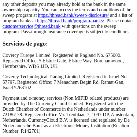
any other deposits you may already hold at the bank in the same
ownership capacity. You can access the terms and conditions of the
sweep program at
https://thread.bank/sweep-disclosure/
and a list of
program banks at
https://thread.bank/program-banks/
. Please contact
customerservice@thread.bank
with questions on the sweep
program. Pass-through insurance coverage is subject to conditions.
Servicios de pago:
Covercy Europe Limited. Registered in England No. 675000.
Registered Office: 5 Elstree Gate, Elstree Way, Borehamwood,
Hertforshire, WD6 1JD, UK
Covercy Technological Trading Limited. Registered in Israel No.
57797. Registered Office: 7 Menachem Begin Rd, Ramat-Gan,
Israel 5268102.
Payment and e-money services (Non MIFID related products) are
provided by The Currency Cloud Limited. Registered with the
Dutch Chamber of Commerce in the Netherlands under number
72186178. Registered office Mr. Treublaan 7, 1097 DP, Amsterdam,
Netherlands. CurrencyCloud B.V. is licensed and regulated by De
Nederlandsche Bank as an Electronic Money Institution (Relation
Number: R142701).