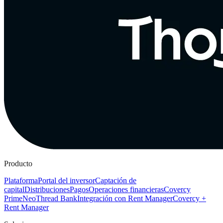
Producto
Plataforma
Portal del inversor
Captación de
capital
Distribuciones
Pagos
Operaciones financieras
Covercy
Prime
Neo
Thread Bank
Integración con Rent Manager
Covercy +
Rent Manager