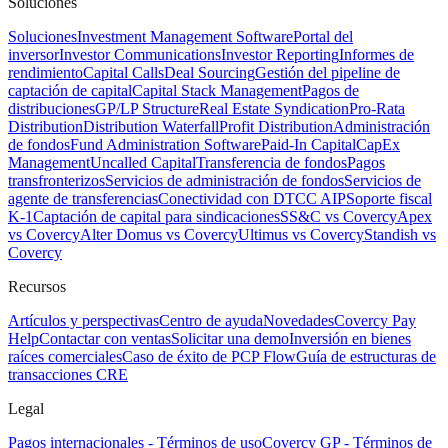
Soluciones
Soluciones
Investment Management Software
Portal del
inversor
Investor Communications
Investor Reporting
Informes de
rendimiento
Capital Calls
Deal Sourcing
Gestión del pipeline de
captación de capital
Capital Stack Management
Pagos de
distribuciones
GP/LP Structure
Real Estate Syndication
Pro-Rata
Distribution
Distribution Waterfall
Profit Distribution
Administración
de fondos
Fund Administration Software
Paid-In Capital
CapEx
Management
Uncalled Capital
Transferencia de fondos
Pagos
transfronterizos
Servicios de administración de fondos
Servicios de
agente de transferencias
Conectividad con DTCC AIP
Soporte fiscal
K-1
Captación de capital para sindicaciones
SS&C vs Covercy
Apex
vs Covercy
Alter Domus vs Covercy
Ultimus vs Covercy
Standish vs
Covercy
Recursos
Artículos y perspectivas
Centro de ayuda
Novedades
Covercy Pay
Help
Contactar con ventas
Solicitar una demo
Inversión en bienes
raíces comerciales
Caso de éxito de PCP Flow
Guía de estructuras de
transacciones CRE
Legal
Pagos internacionales - Términos de uso
Covercy GP - Términos de