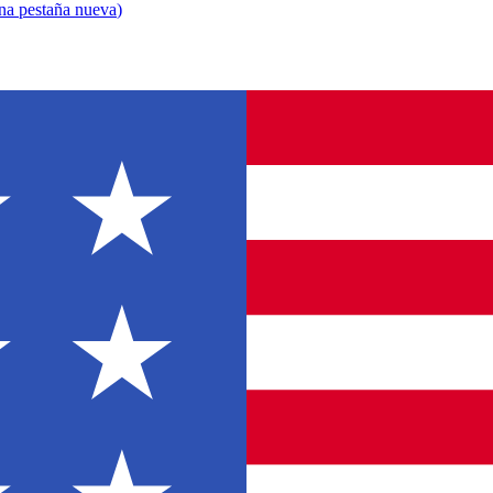
una pestaña nueva
)