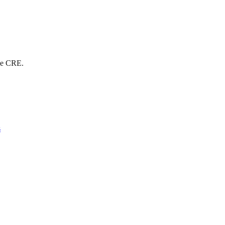
 de CRE.
s