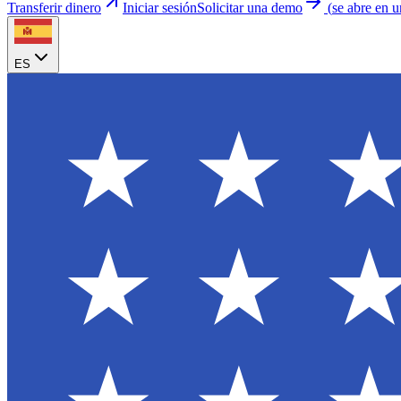
Transferir dinero
Iniciar sesión
Solicitar una demo
(
se abre en 
ES