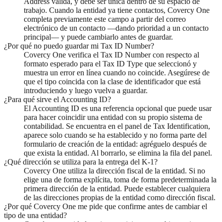
Address válida, y debe ser única dentro de su espacio de
trabajo. Cuando la entidad ya tiene contactos, Covercy One
completa previamente este campo a partir del correo
electrónico de un contacto —dando prioridad a un contacto
principal— y puede cambiarlo antes de guardar.
¿Por qué no puedo guardar mi Tax ID Number?
Covercy One verifica el Tax ID Number con respecto al
formato esperado para el Tax ID Type que seleccionó y
muestra un error en línea cuando no coincide. Asegúrese de
que el tipo coincida con la clase de identificador que está
introduciendo y luego vuelva a guardar.
¿Para qué sirve el Accounting ID?
El Accounting ID es una referencia opcional que puede usar
para hacer coincidir una entidad con su propio sistema de
contabilidad. Se encuentra en el panel de Tax Identification,
aparece solo cuando se ha establecido y no forma parte del
formulario de creación de la entidad: agréguelo después de
que exista la entidad. Al borrarlo, se elimina la fila del panel.
¿Qué dirección se utiliza para la entrega del K-1?
Covercy One utiliza la dirección fiscal de la entidad. Si no
elige una de forma explícita, toma de forma predeterminada la
primera dirección de la entidad. Puede establecer cualquiera
de las direcciones propias de la entidad como dirección fiscal.
¿Por qué Covercy One me pide que confirme antes de cambiar el
tipo de una entidad?