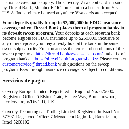
insurance coverage to apply. The Covercy Visa debit card is issued
by Thread Bank, Member FDIC, pursuant to a license from Visa
U.S.A. Inc. and may be used anywhere Visa cards are accepted.
Your deposits qualify for up to $3,000,000 in FDIC insurance
coverage when Thread Bank places them at program banks in
its deposit sweep program.
Your deposits at each program bank
become eligible for FDIC insurance up to $250,000, inclusive of
any other deposits you may already hold at the bank in the same
ownership capacity. You can access the terms and conditions of the
sweep program at
https://thread.bank/sweep-disclosure/
and a list of
program banks at
https://thread.bank/program-banks/
. Please contact
customerservice@thread.bank
with questions on the sweep
program. Pass-through insurance coverage is subject to conditions.
Servicios de pago:
Covercy Europe Limited. Registered in England No. 675000.
Registered Office: 5 Elstree Gate, Elstree Way, Borehamwood,
Hertforshire, WD6 1JD, UK
Covercy Technological Trading Limited. Registered in Israel No.
57797. Registered Office: 7 Menachem Begin Rd, Ramat-Gan,
Israel 5268102.