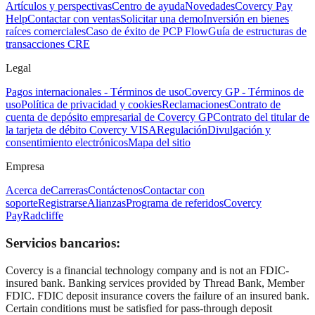
Artículos y perspectivas
Centro de ayuda
Novedades
Covercy Pay
Help
Contactar con ventas
Solicitar una demo
Inversión en bienes
raíces comerciales
Caso de éxito de PCP Flow
Guía de estructuras de
transacciones CRE
Legal
Pagos internacionales - Términos de uso
Covercy GP - Términos de
uso
Política de privacidad y cookies
Reclamaciones
Contrato de
cuenta de depósito empresarial de Covercy GP
Contrato del titular de
la tarjeta de débito Covercy VISA
Regulación
Divulgación y
consentimiento electrónicos
Mapa del sitio
Empresa
Acerca de
Carreras
Contáctenos
Contactar con
soporte
Registrarse
Alianzas
Programa de referidos
Covercy
Pay
Radcliffe
Servicios bancarios:
Covercy is a financial technology company and is not an FDIC-
insured bank. Banking services provided by Thread Bank, Member
FDIC. FDIC deposit insurance covers the failure of an insured bank.
Certain conditions must be satisfied for pass-through deposit