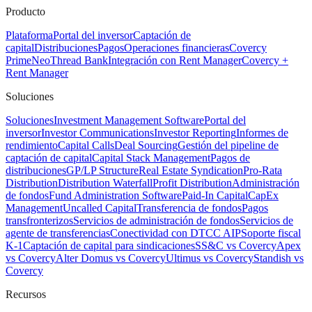
Producto
Plataforma
Portal del inversor
Captación de
capital
Distribuciones
Pagos
Operaciones financieras
Covercy
Prime
Neo
Thread Bank
Integración con Rent Manager
Covercy +
Rent Manager
Soluciones
Soluciones
Investment Management Software
Portal del
inversor
Investor Communications
Investor Reporting
Informes de
rendimiento
Capital Calls
Deal Sourcing
Gestión del pipeline de
captación de capital
Capital Stack Management
Pagos de
distribuciones
GP/LP Structure
Real Estate Syndication
Pro-Rata
Distribution
Distribution Waterfall
Profit Distribution
Administración
de fondos
Fund Administration Software
Paid-In Capital
CapEx
Management
Uncalled Capital
Transferencia de fondos
Pagos
transfronterizos
Servicios de administración de fondos
Servicios de
agente de transferencias
Conectividad con DTCC AIP
Soporte fiscal
K-1
Captación de capital para sindicaciones
SS&C vs Covercy
Apex
vs Covercy
Alter Domus vs Covercy
Ultimus vs Covercy
Standish vs
Covercy
Recursos