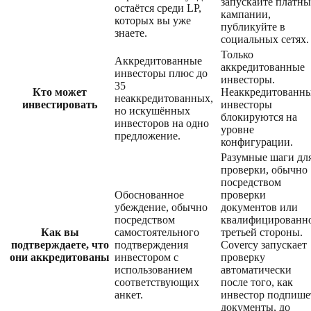
запускайте платны
остаётся среди LP,
кампании,
которых вы уже
публикуйте в
знаете.
социальных сетях.
Только
Аккредитованные
аккредитованные
инвесторы плюс до
инвесторы.
35
Кто может
Неаккредитованн
неаккредитованных,
инвестировать
инвесторы
но искушённых
блокируются на
инвесторов на одно
уровне
предложение.
конфигурации.
Разумные шаги дл
проверки, обычно
посредством
Обоснованное
проверки
убеждение, обычно
документов или
посредством
квалифицированн
Как вы
самостоятельного
третьей стороны.
подтверждаете, что
подтверждения
Covercy запускает
они аккредитованы
инвестором с
проверку
использованием
автоматически
соответствующих
после того, как
анкет.
инвестор подпише
документы, до