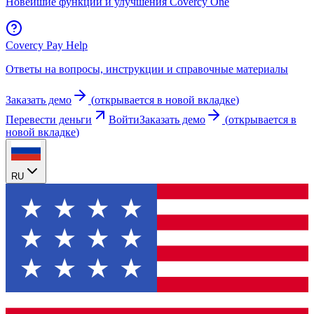
Новейшие функции и улучшения Covercy One
Covercy Pay Help
Ответы на вопросы, инструкции и справочные материалы
Заказать демо
(
открывается в новой вкладке
)
Перевести деньги
Войти
Заказать демо
(
открывается в
новой вкладке
)
RU