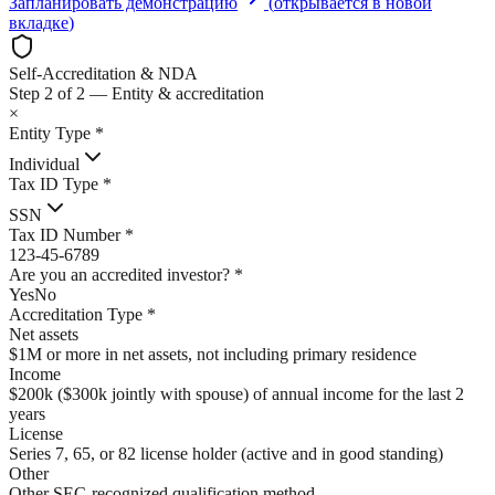
Запланировать демонстрацию
(
открывается в новой
вкладке
)
Self-Accreditation & NDA
Step 2 of 2 — Entity & accreditation
×
Entity Type
*
Individual
Tax ID Type
*
SSN
Tax ID Number
*
123-45-6789
Are you an accredited investor?
*
Yes
No
Accreditation Type
*
Net assets
$1M or more in net assets, not including primary residence
Income
$200k ($300k jointly with spouse) of annual income for the last 2
years
License
Series 7, 65, or 82 license holder (active and in good standing)
Other
Other SEC-recognized qualification method