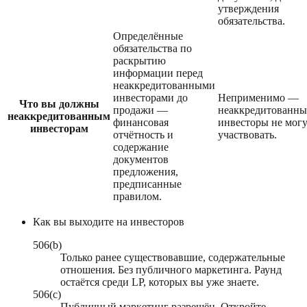
утверждения
обязательства.
Определённые
обязательства по
раскрытию
информации перед
неаккредитованными
инвесторами до
Неприменимо —
Что вы должны
продажи —
неаккредитованны
неаккредитованным
финансовая
инвесторы не мог
инвесторам
отчётность и
участвовать.
содержание
документов
предложения,
предписанные
правилом.
Как вы выходите на инвесторов
506(b)
Только ранее существовавшие, содержательные
отношения. Без публичного маркетинга. Раунд
остаётся среди LP, которых вы уже знаете.
506(c)
Публичный маркетинг разрешён. Откройте