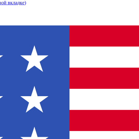
вой вкладке
)