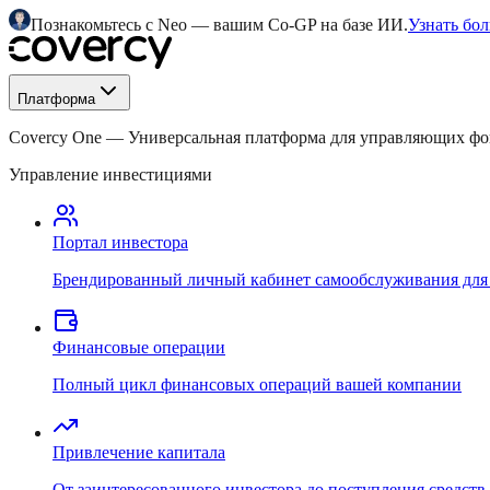
Познакомьтесь с Neo — вашим Co-GP на базе ИИ.
Узнать бо
Платформа
Covercy One
—
Универсальная платформа для управляющих ф
Управление инвестициями
Портал инвестора
Брендированный личный кабинет самообслуживания для
Финансовые операции
Полный цикл финансовых операций вашей компании
Привлечение капитала
От заинтересованного инвестора до поступления средств