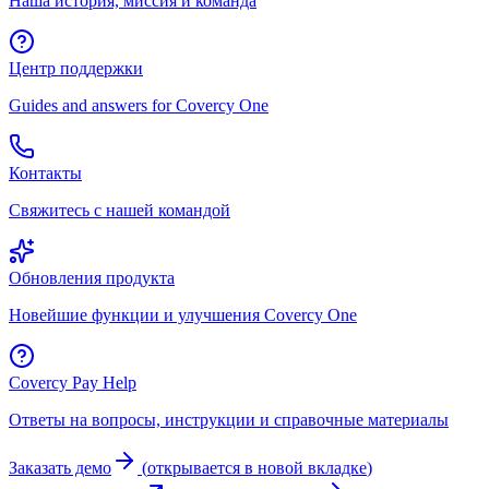
Наша история, миссия и команда
Центр поддержки
Guides and answers for Covercy One
Контакты
Свяжитесь с нашей командой
Обновления продукта
Новейшие функции и улучшения Covercy One
Covercy Pay Help
Ответы на вопросы, инструкции и справочные материалы
Заказать демо
(
открывается в новой вкладке
)