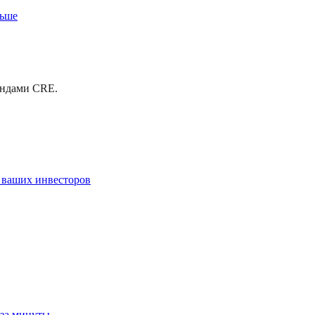
льше
ондами CRE.
 ваших инвесторов
 за минуты