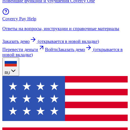
Новейшие функции и улучшения Covercy One
Covercy Pay Help
Ответы на вопросы, инструкции и справочные материалы
Заказать демо
(
открывается в новой вкладке
)
Перевести деньги
Войти
Заказать демо
(
открывается в
новой вкладке
)
RU