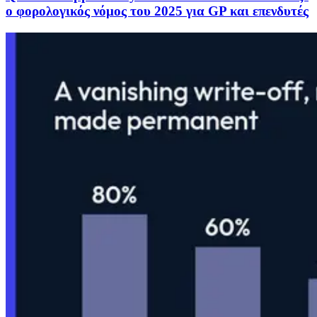
ο φορολογικός νόμος του 2025 για GP και επενδυτές