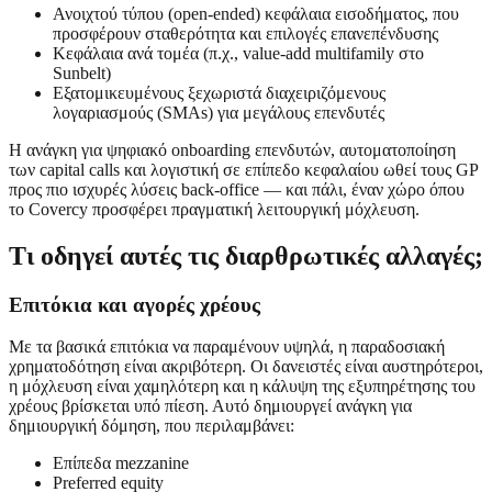
Ανοιχτού τύπου (open-ended) κεφάλαια εισοδήματος, που
προσφέρουν σταθερότητα και επιλογές επανεπένδυσης
Κεφάλαια ανά τομέα (π.χ., value-add multifamily στο
Sunbelt)
Εξατομικευμένους ξεχωριστά διαχειριζόμενους
λογαριασμούς (SMAs) για μεγάλους επενδυτές
Η ανάγκη για ψηφιακό onboarding επενδυτών, αυτοματοποίηση
των capital calls και λογιστική σε επίπεδο κεφαλαίου ωθεί τους GP
προς πιο ισχυρές λύσεις back-office — και πάλι, έναν χώρο όπου
το Covercy προσφέρει πραγματική λειτουργική μόχλευση.
Τι οδηγεί αυτές τις διαρθρωτικές αλλαγές;
Επιτόκια και αγορές χρέους
Με τα βασικά επιτόκια να παραμένουν υψηλά, η παραδοσιακή
χρηματοδότηση είναι ακριβότερη. Οι δανειστές είναι αυστηρότεροι,
η μόχλευση είναι χαμηλότερη και η κάλυψη της εξυπηρέτησης του
χρέους βρίσκεται υπό πίεση. Αυτό δημιουργεί ανάγκη για
δημιουργική δόμηση, που περιλαμβάνει:
Επίπεδα mezzanine
Preferred equity