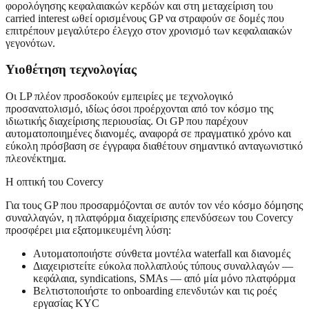
φορολόγησης κεφαλαιακών κερδών και στη μεταχείριση του
carried interest ωθεί ορισμένους GP να στραφούν σε δομές που
επιτρέπουν μεγαλύτερο έλεγχο στον χρονισμό των κεφαλαιακών
γεγονότων.
Υιοθέτηση τεχνολογίας
Οι LP πλέον προσδοκούν εμπειρίες με τεχνολογικό
προσανατολισμό, ιδίως όσοι προέρχονται από τον κόσμο της
ιδιωτικής διαχείρισης περιουσίας. Οι GP που παρέχουν
αυτοματοποιημένες διανομές, αναφορά σε πραγματικό χρόνο και
εύκολη πρόσβαση σε έγγραφα διαθέτουν σημαντικό ανταγωνιστικό
πλεονέκτημα.
Η οπτική του Covercy
Για τους GP που προσαρμόζονται σε αυτόν τον νέο κόσμο δόμησης
συναλλαγών, η πλατφόρμα διαχείρισης επενδύσεων του Covercy
προσφέρει μια εξατομικευμένη λύση:
Αυτοματοποιήστε σύνθετα μοντέλα waterfall και διανομές
Διαχειριστείτε εύκολα πολλαπλούς τύπους συναλλαγών —
κεφάλαια, syndications, SMAs — από μία μόνο πλατφόρμα
Βελτιστοποιήστε το onboarding επενδυτών και τις ροές
εργασίας KYC