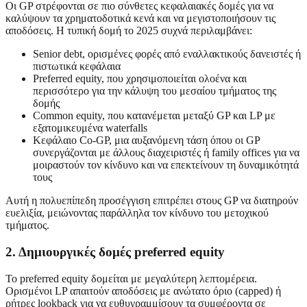
Οι GP στρέφονται σε πιο σύνθετες κεφαλαιακές δομές για να
καλύψουν τα χρηματοδοτικά κενά και να μεγιστοποιήσουν τις
αποδόσεις. Η τυπική δομή το 2025 συχνά περιλαμβάνει:
Senior debt, ορισμένες φορές από εναλλακτικούς δανειστές ή
πιστωτικά κεφάλαια
Preferred equity, που χρησιμοποιείται ολοένα και
περισσότερο για την κάλυψη του μεσαίου τμήματος της
δομής
Common equity, που κατανέμεται μεταξύ GP και LP με
εξατομικευμένα waterfalls
Κεφάλαιο Co-GP, μια αυξανόμενη τάση όπου οι GP
συνεργάζονται με άλλους διαχειριστές ή family offices για να
μοιραστούν τον κίνδυνο και να επεκτείνουν τη δυναμικότητά
τους
Αυτή η πολυεπίπεδη προσέγγιση επιτρέπει στους GP να διατηρούν
ευελιξία, μειώνοντας παράλληλα τον κίνδυνο του μετοχικού
τμήματος.
2. Δημιουργικές δομές preferred equity
Το preferred equity δομείται με μεγαλύτερη λεπτομέρεια.
Ορισμένοι LP απαιτούν αποδόσεις με ανώτατο όριο (capped) ή
ρήτρες lookback για να ευθυγραμμίσουν τα συμφέροντα σε