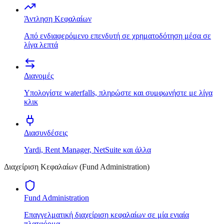
Άντληση Κεφαλαίων
Από ενδιαφερόμενο επενδυτή σε χρηματοδότηση μέσα σε
λίγα λεπτά
Διανομές
Υπολογίστε waterfalls, πληρώστε και συμφωνήστε με λίγα
κλικ
Διασυνδέσεις
Yardi, Rent Manager, NetSuite και άλλα
Διαχείριση Κεφαλαίων (Fund Administration)
Fund Administration
Επαγγελματική διαχείριση κεφαλαίων σε μία ενιαία
πλατφόρμα