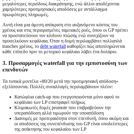
μεγαλύτερες περιόδους διακράτησης, ενώ άλλοι αποδέχονται
χαμηλότερες προτιμησιακές αποδόσεις με αντάλλαγμα
πρωιμότερες πληρωμές.
Αυτή είναι μια άμεση απόκριση στο αυξανόμενο κόστος του
χρέους και στις περιορισμένες ταμειακές ροές, όπου οι GP πρέπει
να προστατεύσουν τον κίνδυνο πτώσης ενώ συνεχίζουν να
προσελκύουν κεφάλαια. Όταν η δομή περιλαμβάνει πολλαπλά
tranches χρέους, το
debt waterfall
καθορίζει πώς αποπληρώνεται
κάθε επίπεδο πριν το μετοχικό κεφάλαιο λάβει ένα δολάριο.
3. Προσαρμογές waterfall για την εμπιστοσύνη των
επενδυτών
Τα τυπικά μοντέλα «80/20 μετά την προτιμησιακή απόδοση»
εξελίσσονται. Πολλές συναλλαγές περιλαμβάνουν πλέον:
Κατώφλια catch-up που ενεργοποιούνται μόνο αφού το
κεφάλαιο των LP επιστραφεί πλήρως
Κλιμακωτές δομές promote που επιβραβεύουν την
υπεραπόδοση αλλά τιμωρούν την υποαπόδοση
Διανομές με προτεραιότητα στον επενδυτή, όπου ακόμη και
οι αποδόσεις της συνεπένδυσης του GP είναι υποδεέστερες
της ανάκτησης του κεφαλαίου των LP