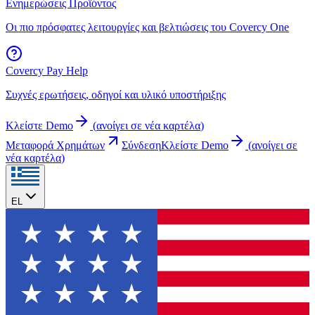
Ενημερώσεις Προϊόντος
Οι πιο πρόσφατες λειτουργίες και βελτιώσεις του Covercy One
Covercy Pay Help
Συχνές ερωτήσεις, οδηγοί και υλικό υποστήριξης
Κλείστε Demo
(
ανοίγει σε νέα καρτέλα
)
Μεταφορά Χρημάτων
Σύνδεση
Κλείστε Demo
(
ανοίγει σε
νέα καρτέλα
)
EL