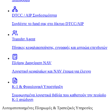
DTCC / AIP Συνδεσιμότητα
Συνδέστε το fund σας στο δίκτυο DTCC/AIP
Transfer Agent
Πίνακες κεφαλαιοποίησης, εγγραφές και μητρώα επενδυτών
Πλήρης Διαχείριση NAV
Λογιστική κεφαλαίων και NAV έτοιμα για έλεγχο
K-1 & Φορολογική Υποστήριξη
Συμφωνημένα λογιστικά βιβλία που καθιστούν την περίοδο
K-1 ανώδυνη
Αυτοματοποιημένες Πληρωμές & Τραπεζικές Υπηρεσίες