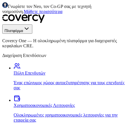
Γνωρίστε τον Neo, τον Co-GP σας με τεχνητή
νοημοσύνη.
Μάθετε περισσότερα
Πλατφόρμα
Covercy One
—
Η ολοκληρωμένη πλατφόρμα για διαχειριστές
κεφαλαίων CRE.
Διαχείριση Επενδύσεων
Πύλη Επενδυτών
Ένας επώνυμος χώρος αυτοεξυπηρέτησης για τους επενδυτές
σας
Χρηματοοικονομικές Λειτουργίες
Ολοκληρωμένες χρηματοοικονομικές λειτουργίες για την
εταιρεία σας