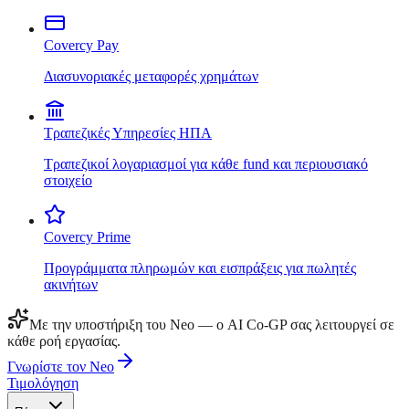
Covercy Pay
Διασυνοριακές μεταφορές χρημάτων
Τραπεζικές Υπηρεσίες ΗΠΑ
Τραπεζικοί λογαριασμοί για κάθε fund και περιουσιακό
στοιχείο
Covercy Prime
Προγράμματα πληρωμών και εισπράξεις για πωλητές
ακινήτων
Με την υποστήριξη του Neo — ο AI Co-GP σας λειτουργεί σε
κάθε ροή εργασίας.
Γνωρίστε τον Neo
Τιμολόγηση