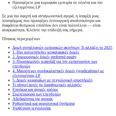
Προσφέρετε μια κορυφαία εμπειρία σε ολοένα και πιο
εξελιγμένους LP
Σε μια πιο σφιχτή και ανταγωνιστική αγορά, η ύπαρξη μιας
πλατφόρμας που προσφέρει λειτουργική αποδοτικότητα και
διαφάνεια θεσμικού επιπέδου δεν είναι πολυτέλεια — είναι
αναγκαιότητα. Κλείστε την επίδειξή σας σήμερα.
Πίνακας περιεχομένων
Δομή συναλλαγών εμπορικών ακινήτων: Τι αλλάζει το 2025
1. Πιο πολυεπίπεδες κεφαλαιακές δομές
2. Δημιουργικές δομές preferred equity
3. Προσαρμογές waterfall για την εμπιστοσύνη των
επενδυτών
4. Μικρότερες συνδικαλιστικές δομές (syndications) με
εξελιγμένους LP
5. Δομές κεφαλαίων με τεχνολογική υποστήριξη
Τι οδηγεί αυτές τις διαρθρωτικές αλλαγές;
Επιτόκια και αγορές χρέους
Συμπεριφορά των επενδυτών
Αβεβαιότητα της αγοράς
Ρυθμιστικά και φορολογικά ζητήματα
Υιοθέτηση τεχνολογίας