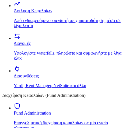
Άντληση Κεφαλαίων
Από ενδιαφερόμενο επενδυτή σε χρηματοδότηση μέσα σε
λίγα λεπτά
Διανομές
Υπολογίστε waterfalls, πληρώστε και συμφωνήστε με λίγα
κλικ
Διασυνδέσεις
Yardi, Rent Manager, NetSuite και άλλα
Διαχείριση Κεφαλαίων (Fund Administration)
Fund Administration
Επαγγελματική διαχείριση κεφαλαίων σε μία ενιαία
πλατφόρμα