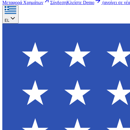
Μεταφορά Χρημάτων
Σύνδεση
Κλείστε Demo
(
ανοίγει σε νέ
EL