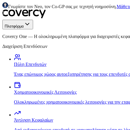
Γνωρίστε τον Neo, τον Co-GP σας με τεχνητή νοημοσύνη.
Μάθετε
Πλατφόρμα
Covercy One
—
Η ολοκληρωμένη πλατφόρμα για διαχειριστές κεφ
Διαχείριση Επενδύσεων
Πύλη Επενδυτών
Ένας επώνυμος χώρος αυτοεξυπηρέτησης για τους επενδυτές 
Χρηματοοικονομικές Λειτουργίες
Ολοκληρωμένες χρηματοοικονομικές λειτουργίες για την εται
Άντληση Κεφαλαίων
Από ενδιαφερόμενο επενδυτή σε χρηματοδότηση μέσα σε λίγ