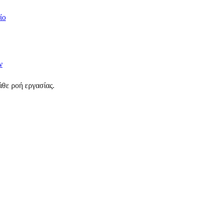
ίο
ν
θε ροή εργασίας.