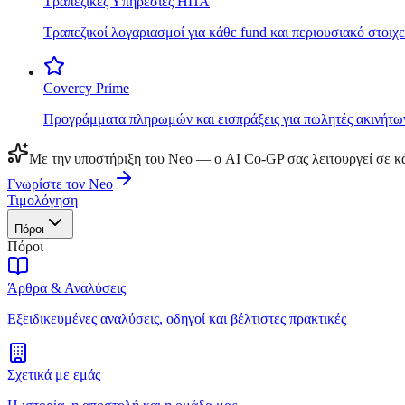
Τραπεζικές Υπηρεσίες ΗΠΑ
Τραπεζικοί λογαριασμοί για κάθε fund και περιουσιακό στοιχε
Covercy Prime
Προγράμματα πληρωμών και εισπράξεις για πωλητές ακινήτω
Με την υποστήριξη του Neo — ο AI Co-GP σας λειτουργεί σε κά
Γνωρίστε τον Neo
Τιμολόγηση
Πόροι
Πόροι
Άρθρα & Αναλύσεις
Εξειδικευμένες αναλύσεις, οδηγοί και βέλτιστες πρακτικές
Σχετικά με εμάς