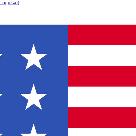
α καρτέλα
)