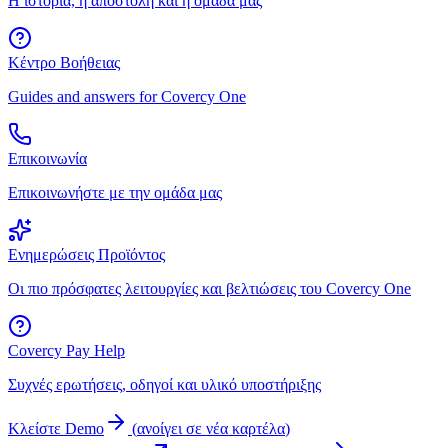
Η ιστορία, η αποστολή και η ομάδα μας
Κέντρο Βοήθειας
Guides and answers for Covercy One
Επικοινωνία
Επικοινωνήστε με την ομάδα μας
Ενημερώσεις Προϊόντος
Οι πιο πρόσφατες λειτουργίες και βελτιώσεις του Covercy One
Covercy Pay Help
Συχνές ερωτήσεις, οδηγοί και υλικό υποστήριξης
Κλείστε Demo
(
ανοίγει σε νέα καρτέλα
)