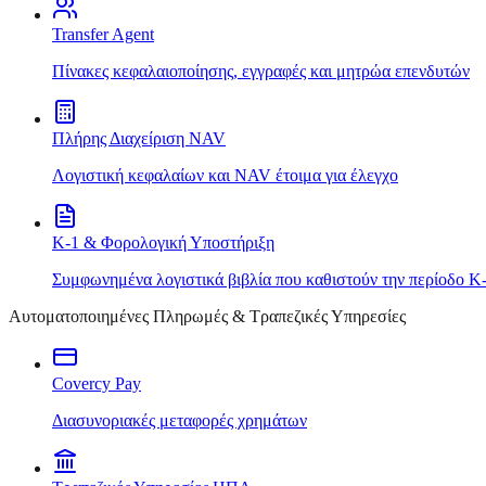
Transfer Agent
Πίνακες κεφαλαιοποίησης, εγγραφές και μητρώα επενδυτών
Πλήρης Διαχείριση NAV
Λογιστική κεφαλαίων και NAV έτοιμα για έλεγχο
K-1 & Φορολογική Υποστήριξη
Συμφωνημένα λογιστικά βιβλία που καθιστούν την περίοδο K
Αυτοματοποιημένες Πληρωμές & Τραπεζικές Υπηρεσίες
Covercy Pay
Διασυνοριακές μεταφορές χρημάτων