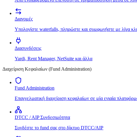
Διανομές
Υπολογίστε waterfalls, πληρώστε και συμφωνήστε με λίγα κλ
Διασυνδέσεις
Yardi, Rent Manager, NetSuite και άλλα
Διαχείριση Κεφαλαίων (Fund Administration)
Fund Administration
Επαγγελματική διαχείριση κεφαλαίων σε μία ενιαία πλατφόρμ
DTCC / AIP Συνδεσιμότητα
Συνδέστε το fund σας στο δίκτυο DTCC/AIP