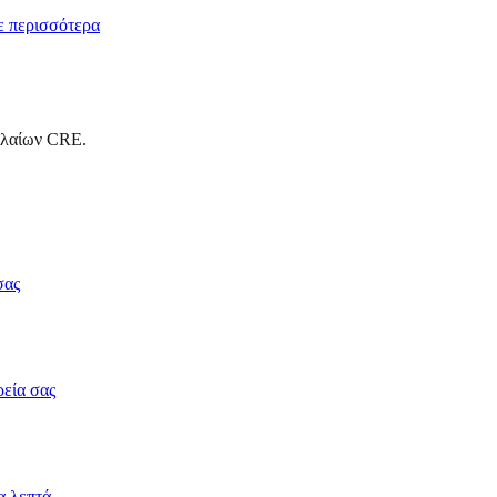
 περισσότερα
αλαίων CRE.
σας
ρεία σας
α λεπτά