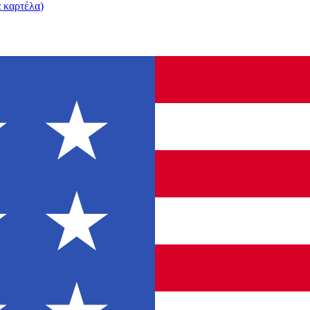
α καρτέλα
)