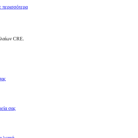
 περισσότερα
αλαίων CRE.
σας
ρεία σας
α λεπτά