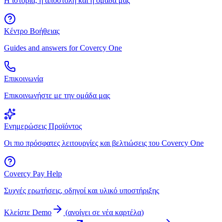
Η ιστορία, η αποστολή και η ομάδα μας
Κέντρο Βοήθειας
Guides and answers for Covercy One
Επικοινωνία
Επικοινωνήστε με την ομάδα μας
Ενημερώσεις Προϊόντος
Οι πιο πρόσφατες λειτουργίες και βελτιώσεις του Covercy One
Covercy Pay Help
Συχνές ερωτήσεις, οδηγοί και υλικό υποστήριξης
Κλείστε Demo
(
ανοίγει σε νέα καρτέλα
)