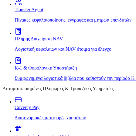
Transfer Agent
Πίνακες κεφαλαιοποίησης, εγγραφές και μητρώα επενδυτών
Πλήρης Διαχείριση NAV
Λογιστική κεφαλαίων και NAV έτοιμα για έλεγχο
K-1 & Φορολογική Υποστήριξη
Συμφωνημένα λογιστικά βιβλία που καθιστούν την περίοδο K
Αυτοματοποιημένες Πληρωμές & Τραπεζικές Υπηρεσίες
Covercy Pay
Διασυνοριακές μεταφορές χρημάτων