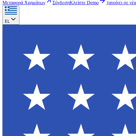
Μεταφορά Χρημάτων
Σύνδεση
Κλείστε Demo
(
ανοίγει σε νέ
EL