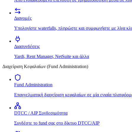
Διανομές
Υπολογίστε waterfalls, πληρώστε και συμφωνήστε με λίγα κλ
Διασυνδέσεις
Yardi, Rent Manager, NetSuite και άλλα
Διαχείριση Κεφαλαίων (Fund Administration)
Fund Administration
Επαγγελματική διαχείριση κεφαλαίων σε μία ενιαία πλατφόρμ
DTCC / AIP Συνδεσιμότητα
Συνδέστε το fund σας στο δίκτυο DTCC/AIP