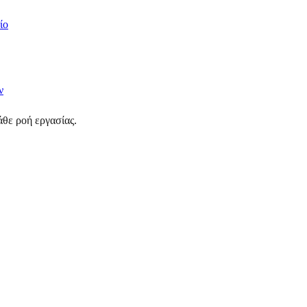
ίο
ν
θε ροή εργασίας.