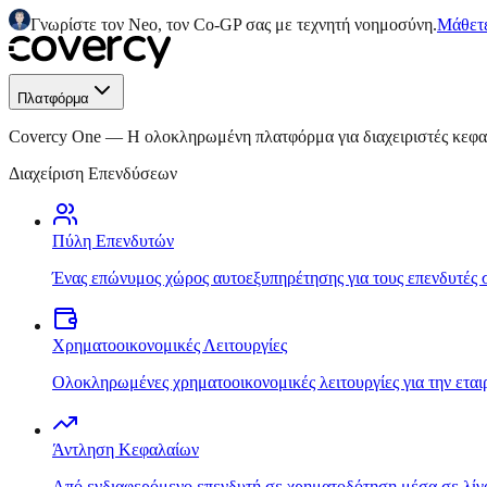
Γνωρίστε τον Neo, τον Co-GP σας με τεχνητή νοημοσύνη.
Μάθετε
Πλατφόρμα
Covercy One
—
Η ολοκληρωμένη πλατφόρμα για διαχειριστές κεφ
Διαχείριση Επενδύσεων
Πύλη Επενδυτών
Ένας επώνυμος χώρος αυτοεξυπηρέτησης για τους επενδυτές 
Χρηματοοικονομικές Λειτουργίες
Ολοκληρωμένες χρηματοοικονομικές λειτουργίες για την εται
Άντληση Κεφαλαίων
Από ενδιαφερόμενο επενδυτή σε χρηματοδότηση μέσα σε λίγ