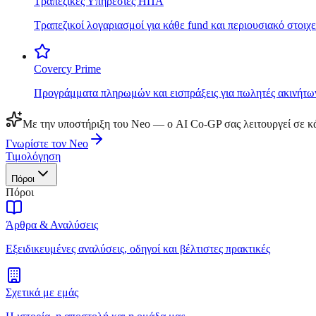
Τραπεζικές Υπηρεσίες ΗΠΑ
Τραπεζικοί λογαριασμοί για κάθε fund και περιουσιακό στοιχε
Covercy Prime
Προγράμματα πληρωμών και εισπράξεις για πωλητές ακινήτω
Με την υποστήριξη του Neo — ο AI Co-GP σας λειτουργεί σε κά
Γνωρίστε τον Neo
Τιμολόγηση
Πόροι
Πόροι
Άρθρα & Αναλύσεις
Εξειδικευμένες αναλύσεις, οδηγοί και βέλτιστες πρακτικές
Σχετικά με εμάς