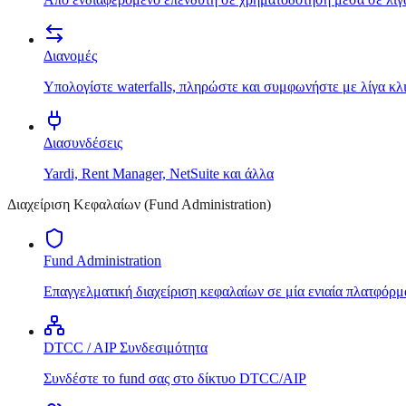
Διανομές
Υπολογίστε waterfalls, πληρώστε και συμφωνήστε με λίγα κλ
Διασυνδέσεις
Yardi, Rent Manager, NetSuite και άλλα
Διαχείριση Κεφαλαίων (Fund Administration)
Fund Administration
Επαγγελματική διαχείριση κεφαλαίων σε μία ενιαία πλατφόρμ
DTCC / AIP Συνδεσιμότητα
Συνδέστε το fund σας στο δίκτυο DTCC/AIP