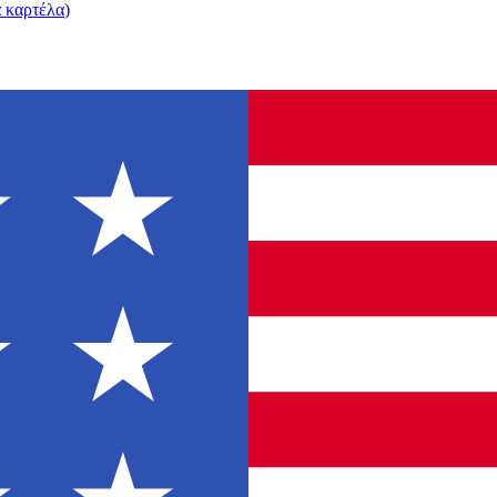
α καρτέλα
)