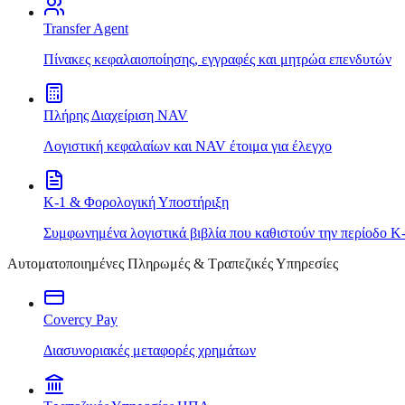
Transfer Agent
Πίνακες κεφαλαιοποίησης, εγγραφές και μητρώα επενδυτών
Πλήρης Διαχείριση NAV
Λογιστική κεφαλαίων και NAV έτοιμα για έλεγχο
K-1 & Φορολογική Υποστήριξη
Συμφωνημένα λογιστικά βιβλία που καθιστούν την περίοδο K
Αυτοματοποιημένες Πληρωμές & Τραπεζικές Υπηρεσίες
Covercy Pay
Διασυνοριακές μεταφορές χρημάτων