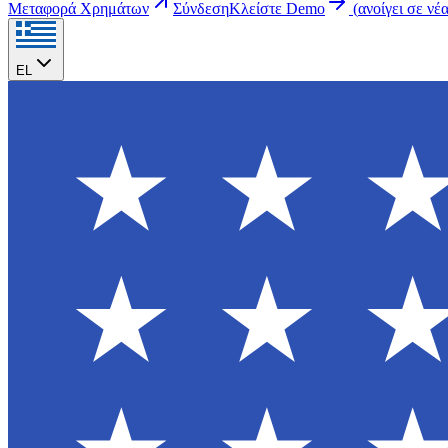
Μεταφορά Χρημάτων
Σύνδεση
Κλείστε Demo
(
ανοίγει σε νέ
EL