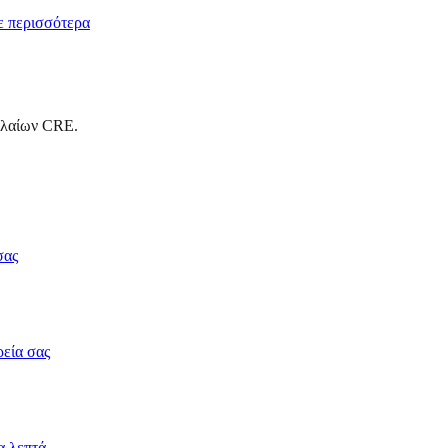
 περισσότερα
αλαίων CRE.
σας
ρεία σας
α λεπτά