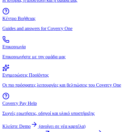
Η ιστορία, η αποστολή και η ομάδα μας
Κέντρο Βοήθειας
Guides and answers for Covercy One
Επικοινωνία
Επικοινωνήστε με την ομάδα μας
Ενημερώσεις Προϊόντος
Οι πιο πρόσφατες λειτουργίες και βελτιώσεις του Covercy One
Covercy Pay Help
Συχνές ερωτήσεις, οδηγοί και υλικό υποστήριξης
Κλείστε Demo
(
ανοίγει σε νέα καρτέλα
)