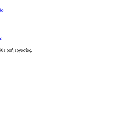
ίο
ν
θε ροή εργασίας.