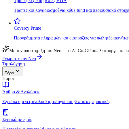
Τραπεζικές Υπηρεσίες ΗΠΑ
Τραπεζικοί λογαριασμοί για κάθε fund και περιουσιακό στοιχε
Covercy Prime
Προγράμματα πληρωμών και εισπράξεις για πωλητές ακινήτω
Με την υποστήριξη του Neo — ο AI Co-GP σας λειτουργεί σε κά
Γνωρίστε τον Neo
Τιμολόγηση
Πόροι
Πόροι
Άρθρα & Αναλύσεις
Εξειδικευμένες αναλύσεις, οδηγοί και βέλτιστες πρακτικές
Σχετικά με εμάς