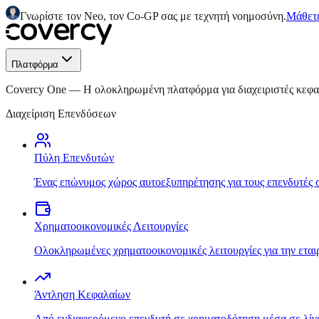
Γνωρίστε τον Neo, τον Co-GP σας με τεχνητή νοημοσύνη.
Μάθετε
Πλατφόρμα
Covercy One
—
Η ολοκληρωμένη πλατφόρμα για διαχειριστές κεφ
Διαχείριση Επενδύσεων
Πύλη Επενδυτών
Ένας επώνυμος χώρος αυτοεξυπηρέτησης για τους επενδυτές 
Χρηματοοικονομικές Λειτουργίες
Ολοκληρωμένες χρηματοοικονομικές λειτουργίες για την εται
Άντληση Κεφαλαίων
Από ενδιαφερόμενο επενδυτή σε χρηματοδότηση μέσα σε λίγ