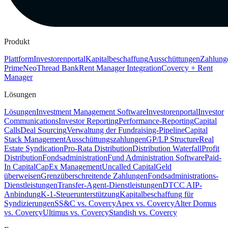
Produkt
Plattform
Investorenportal
Kapitalbeschaffung
Ausschüttungen
Zahlung
Prime
Neo
Thread Bank
Rent Manager Integration
Covercy + Rent
Manager
Lösungen
Lösungen
Investment Management Software
Investorenportal
Investor
Communications
Investor Reporting
Performance-Reporting
Capital
Calls
Deal Sourcing
Verwaltung der Fundraising-Pipeline
Capital
Stack Management
Ausschüttungszahlungen
GP/LP Structure
Real
Estate Syndication
Pro-Rata Distribution
Distribution Waterfall
Profit
Distribution
Fondsadministration
Fund Administration Software
Paid-
In Capital
CapEx Management
Uncalled Capital
Geld
überweisen
Grenzüberschreitende Zahlungen
Fondsadministrations-
Dienstleistungen
Transfer-Agent-Dienstleistungen
DTCC AIP-
Anbindung
K-1-Steuerunterstützung
Kapitalbeschaffung für
Syndizierungen
SS&C vs. Covercy
Apex vs. Covercy
Alter Domus
vs. Covercy
Ultimus vs. Covercy
Standish vs. Covercy