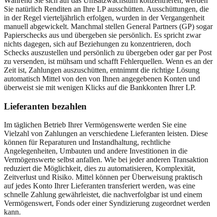
Während Sie sich auf das Umsatzwachstum konzentrieren, werden
Sie natürlich Renditen an Ihre LP ausschütten. Ausschüttungen, die
in der Regel vierteljährlich erfolgen, wurden in der Vergangenheit
manuell abgewickelt. Manchmal stellen General Partners (GP) sogar
Papierschecks aus und übergeben sie persönlich. Es spricht zwar
nichts dagegen, sich auf Beziehungen zu konzentrieren, doch
Schecks auszustellen und persönlich zu übergeben oder gar per Post
zu versenden, ist mühsam und schafft Fehlerquellen. Wenn es an der
Zeit ist, Zahlungen auszuschütten, entnimmt die richtige Lösung
automatisch Mittel von den von Ihnen angegebenen Konten und
überweist sie mit wenigen Klicks auf die Bankkonten Ihrer LP.
Lieferanten bezahlen
Im täglichen Betrieb Ihrer Vermögenswerte werden Sie eine
Vielzahl von Zahlungen an verschiedene Lieferanten leisten. Diese
können für Reparaturen und Instandhaltung, rechtliche
Angelegenheiten, Umbauten und andere Investitionen in die
Vermögenswerte selbst anfallen. Wie bei jeder anderen Transaktion
reduziert die Möglichkeit, dies zu automatisieren, Komplexität,
Zeitverlust und Risiko. Mittel können per Überweisung praktisch
auf jedes Konto Ihrer Lieferanten transferiert werden, was eine
schnelle Zahlung gewährleistet, die nachverfolgbar ist und einem
Vermögenswert, Fonds oder einer Syndizierung zugeordnet werden
kann.