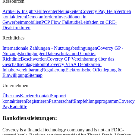
Ressourcen
Artikel & Insights
Hilfecenter
Neuigkeiten
Covercy Pay Help
Vertrieb
kontaktieren
Demo anfordern
Investitionen in
Gewerbeimmobilien
PCP Flow Fallstudie
Leitfaden zu CRE-
Dealstrukturen
Rechtliches
Internationale Zahlungen - Nutzungsbedingungen
Covercy GP -
Nutzungsbedingungen
Datenschutz- und Cookie-
Richtlinie
Beschwerden
Covercy GP Vereinbarung über das
Geschäftseinlagenkonto
Covercy VISA Debitkarten-
Inhabervereinbarung
Regulierung
Elektronische Offenlegung &
Einwilligung
Sitemap
Unternehmen
Über uns
Karriere
Kontakt
Support
kontaktieren
Registrieren
Partnerschaft
Empfehlungsprogramm
Covercy
Pay
Radcliffe
Bankdienstleistungen:
Covercy is a financial technology company and is not an FDIC-