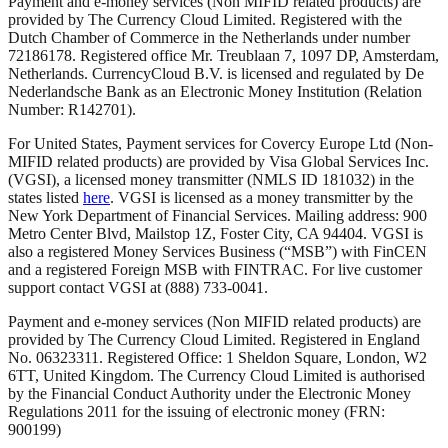
Payment and e-money services (Non MIFID related products) are
provided by The Currency Cloud Limited. Registered with the
Dutch Chamber of Commerce in the Netherlands under number
72186178. Registered office Mr. Treublaan 7, 1097 DP, Amsterdam,
Netherlands. CurrencyCloud B.V. is licensed and regulated by De
Nederlandsche Bank as an Electronic Money Institution (Relation
Number: R142701).
For United States, Payment services for Covercy Europe Ltd (Non-
MIFID related products) are provided by Visa Global Services Inc.
(VGSI), a licensed money transmitter (NMLS ID 181032) in the
states listed
here
. VGSI is licensed as a money transmitter by the
New York Department of Financial Services. Mailing address: 900
Metro Center Blvd, Mailstop 1Z, Foster City, CA 94404. VGSI is
also a registered Money Services Business (“MSB”) with FinCEN
and a registered Foreign MSB with FINTRAC. For live customer
support contact VGSI at (888) 733-0041.
Payment and e-money services (Non MIFID related products) are
provided by The Currency Cloud Limited. Registered in England
No. 06323311. Registered Office: 1 Sheldon Square, London, W2
6TT, United Kingdom. The Currency Cloud Limited is authorised
by the Financial Conduct Authority under the Electronic Money
Regulations 2011 for the issuing of electronic money (FRN:
900199)