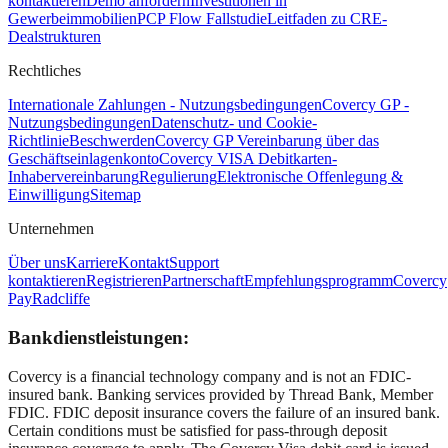
kontaktieren
Demo anfordern
Investitionen in
Gewerbeimmobilien
PCP Flow Fallstudie
Leitfaden zu CRE-
Dealstrukturen
Rechtliches
Internationale Zahlungen - Nutzungsbedingungen
Covercy GP -
Nutzungsbedingungen
Datenschutz- und Cookie-
Richtlinie
Beschwerden
Covercy GP Vereinbarung über das
Geschäftseinlagenkonto
Covercy VISA Debitkarten-
Inhabervereinbarung
Regulierung
Elektronische Offenlegung &
Einwilligung
Sitemap
Unternehmen
Über uns
Karriere
Kontakt
Support
kontaktieren
Registrieren
Partnerschaft
Empfehlungsprogramm
Covercy
Pay
Radcliffe
Bankdienstleistungen:
Covercy is a financial technology company and is not an FDIC-
insured bank. Banking services provided by Thread Bank, Member
FDIC. FDIC deposit insurance covers the failure of an insured bank.
Certain conditions must be satisfied for pass-through deposit