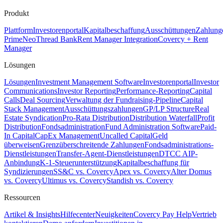
Produkt
Plattform
Investorenportal
Kapitalbeschaffung
Ausschüttungen
Zahlung
Prime
Neo
Thread Bank
Rent Manager Integration
Covercy + Rent
Manager
Lösungen
Lösungen
Investment Management Software
Investorenportal
Investor
Communications
Investor Reporting
Performance-Reporting
Capital
Calls
Deal Sourcing
Verwaltung der Fundraising-Pipeline
Capital
Stack Management
Ausschüttungszahlungen
GP/LP Structure
Real
Estate Syndication
Pro-Rata Distribution
Distribution Waterfall
Profit
Distribution
Fondsadministration
Fund Administration Software
Paid-
In Capital
CapEx Management
Uncalled Capital
Geld
überweisen
Grenzüberschreitende Zahlungen
Fondsadministrations-
Dienstleistungen
Transfer-Agent-Dienstleistungen
DTCC AIP-
Anbindung
K-1-Steuerunterstützung
Kapitalbeschaffung für
Syndizierungen
SS&C vs. Covercy
Apex vs. Covercy
Alter Domus
vs. Covercy
Ultimus vs. Covercy
Standish vs. Covercy
Ressourcen
Artikel & Insights
Hilfecenter
Neuigkeiten
Covercy Pay Help
Vertrieb