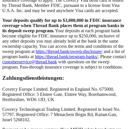
insurance coverage to apply. The Covercy Visa debit card is issued
by Thread Bank, Member FDIC, pursuant to a license from Visa
U.S.A. Inc. and may be used anywhere Visa cards are accepted.
Your deposits qualify for up to $3,000,000 in FDIC insurance
coverage when Thread Bank places them at program banks in
its deposit sweep program.
Your deposits at each program bank
become eligible for FDIC insurance up to $250,000, inclusive of
any other deposits you may already hold at the bank in the same
ownership capacity. You can access the terms and conditions of the
sweep program at
https://thread.bank/sweep-disclosure/
and a list of
program banks at
https://thread.bank/program-banks/
. Please contact
customerservice@thread.bank
with questions on the sweep
program. Pass-through insurance coverage is subject to conditions.
Zahlungsdienstleistungen:
Covercy Europe Limited. Registered in England No. 675000.
Registered Office: 5 Elstree Gate, Elstree Way, Borehamwood,
Hertforshire, WD6 1JD, UK
Covercy Technological Trading Limited. Registered in Israel No.
57797. Registered Office: 7 Menachem Begin Rd, Ramat-Gan,
Israel 5268102.