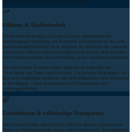
Die Vorteile von Investor-Reporting-Software
Effizienz & Skalierbarkeit
Ein Investor-Reporting-Tool wie Covercy automatisiert die
Erstellung und Verteilung von Berichten und reduziert so den Zeit-
und Personalaufwand für diese Aufgabe. Es eliminiert die manuelle
Arbeit beim Erfassen und Konsolidieren von Daten, beim Erstellen
von Berichten und bei deren Verteilung an die einzelnen Investoren.
Mit wachsender Investorenbasis steigt die Komplexität der
Verwaltung von Daten und Berichten. Ein Investor-Reporting-Tool
lässt sich problemlos skalieren, um mehr Daten und mehr Investoren
zu bewältigen – ohne nennenswerten Mehraufwand oder
Leistungseinbußen.
Echtzeitdaten & vollständige Transparenz
Das Investor-Portal von Covercy stellt LPs aktuelle, transparente
Daten zur Performance des Assets oder Fonds bereit. Es ermöglicht