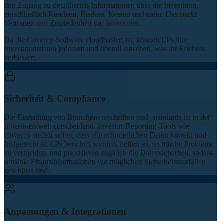
den Zugang zu detaillierten Informationen über die Investition,
einschließlich Renditen, Risiken, Kosten und mehr. Das stärkt
Vertrauen und Zufriedenheit der Investoren.
Da die Covercy-Software cloudbasiert ist, können LPs ihre
Investitionsdaten jederzeit und überall einsehen, was ihr Erlebnis
verbessert.
Sicherheit & Compliance
Die Einhaltung von Branchenvorschriften und -standards ist in der
Investmentwelt entscheidend. Investor-Reporting-Tools wie
Covercy stellen sicher, dass alle erforderlichen Daten korrekt und
fristgerecht an LPs berichtet werden, helfen so, rechtliche Probleme
zu vermeiden, und priorisieren zugleich die Datensicherheit, sodass
sensible Finanzinformationen vor möglichen Sicherheitsvorfällen
geschützt sind.
Anpassungen & Integrationen