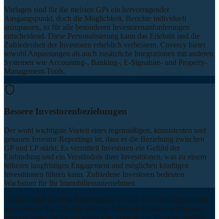
Vorlagen sind für die meisten GPs ein hervorragender
Ausgangspunkt, doch die Möglichkeit, Berichte individuell
anzupassen, ist für alle besonderen Investorenanforderungen
entscheidend. Diese Personalisierung kann das Erlebnis und die
Zufriedenheit der Investoren erheblich verbessern. Covercy bietet
sowohl Anpassungen als auch zusätzliche Integrationen mit anderen
Systemen wie Accounting-, Banking-, E-Signature- und Property-
Management-Tools.
Bessere Investorenbeziehungen
Der wohl wichtigste Vorteil eines regelmäßigen, konsistenten und
genauen Investor-Reportings ist, dass es die Beziehung zwischen
GP und LP stärkt. Es vermittelt Investoren ein Gefühl der
Einbindung und ein Verständnis ihrer Investitionen, was zu einem
höheren langfristigen Engagement und möglichen künftigen
Investitionen führen kann. Zufriedene Investoren bedeuten
Wachstum für Ihr Immobilienunternehmen.
Letztlich sind Investor-Reporting-Tools wie die Softwareplattform
von Covercy für GPs, die mehrere LPs oder Investoren betreuen,
unverzichtbar. Sie bieten zahlreiche Vorteile, die Prozesse straffen,