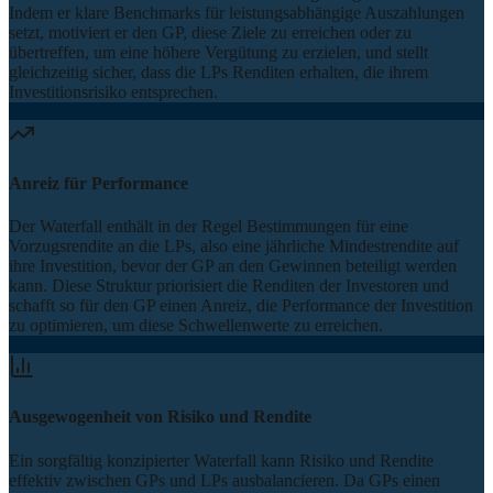
Indem er klare Benchmarks für leistungsabhängige Auszahlungen
setzt, motiviert er den GP, diese Ziele zu erreichen oder zu
übertreffen, um eine höhere Vergütung zu erzielen, und stellt
gleichzeitig sicher, dass die LPs Renditen erhalten, die ihrem
Investitionsrisiko entsprechen.
Anreiz für Performance
Der Waterfall enthält in der Regel Bestimmungen für eine
Vorzugsrendite an die LPs, also eine jährliche Mindestrendite auf
ihre Investition, bevor der GP an den Gewinnen beteiligt werden
kann. Diese Struktur priorisiert die Renditen der Investoren und
schafft so für den GP einen Anreiz, die Performance der Investition
zu optimieren, um diese Schwellenwerte zu erreichen.
Ausgewogenheit von Risiko und Rendite
Ein sorgfältig konzipierter Waterfall kann Risiko und Rendite
effektiv zwischen GPs und LPs ausbalancieren. Da GPs einen