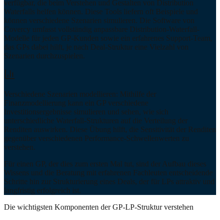
verfügbar, die beim Verstehen und Gestalten von Distribution
Waterfalls helfen können. Diese Tools liefern oft Beispiele und
können verschiedene Szenarien simulieren. Die Software von
Covercy umfasst vollständig anpassbare Distribution-Waterfall-
Modelle für jeden GP-Kunden sowie ein erfahrenes Support-Team,
das GPs dabei hilft, je nach Deal-Struktur eine Vielzahl von
Szenarien durchzuspielen.
Verschiedene Szenarien modellieren: Mithilfe der
Finanzmodellierung kann ein GP verschiedene
Investitionsergebnisse simulieren und sehen, wie sich
unterschiedliche Waterfall-Strukturen auf die Verteilung der
Renditen auswirken. Diese Übung hilft, die Sensitivität der Renditen
gegenüber verschiedenen Performance-Schwellenwerten zu
verstehen.
Für einen GP, der dies zum ersten Mal tut, sind der Aufbau dieses
Wissens und die Beratung mit erfahrenen Fachleuten entscheidende
Schritte hin zur Strukturierung eines Deals, der für LPs attraktiv und
langfristig erfolgreich ist.
Die wichtigsten Komponenten der GP-LP-Struktur verstehen