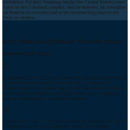
erheblichen Teil ihrer Vergütung häufig über Carried Interest (einen
Anteil an den Gewinnen) erhalten, sind sie motiviert, die Investition
mit Bedacht zu verwalten und so die Gesamterfolgschancen des
Deals zu erhöhen.
Das Erstellen eines Distribution Waterfalls erlernen
Beginnen Sie mit Wissen
Fachliteratur und Kurse: Viele Bücher über Immobilieninvestitionen,
Online-Kurse und Seminare behandeln die Grundlagen der
Strukturierung von Investitionsdeals, einschließlich der Feinheiten
von Distribution Waterfalls. Mit diesen Ressourcen zu beginnen,
kann ein grundlegendes Verständnis vermitteln.
Software und Tools: Es sind verschiedene Softwarelösungen für die
Finanzmodellierung von Immobilien sowie Excel-Vorlagen