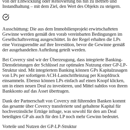
von der Entwicklung oder Renovierung bis hin zu Betrieb und
Instandhaltung – mit dem Ziel, den Wert des Objekts zu steigern.
Ausschüttung: Die aus dem Immobilienprojekt erwirtschafteten
Gewinne werden gemäß den vorab vereinbarten Bedingungen im
Gesellschaftsvertrag ausgeschüttet. In der Regel erhalten die LPs
eine Vorzugsrendite auf ihre Investition, bevor die Gewinne gemäß
der ausgehandelten Aufteilung geteilt werden.
Bei Covercy sind wir der Überzeugung, dass integrierte Banking-
Dienstleistungen der Schlüssel zur optimalen Nutzung einer GP-LP-
Struktur sind. Mit integriertem Banking können GPs Kapitalzusagen
von LPs per sofortigem ACH-Lastschrifteinzug per Knopfdruck
einsammeln. Ebenso können LPs einfach auf einen Knopf klicken,
um in einen neuen Deal zu investieren, und Mittel nahtlos von ihrem
Bankkonto auf das Asset übertragen.
Dank der Partnerschaft von Covercy mit führenden Banken kommt
das gesamte über Covercy transferierte und gehaltene Kapital für
hochverzinsliche Erträge infrage, was sowohl für den am Deal
beteiligten GP als auch für den LP noch mehr Gewinn bedeutet.
Vorteile und Nutzen der GP-LP-Struktur