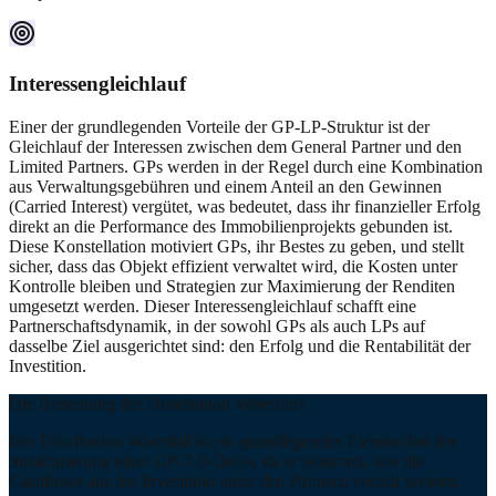
Interessengleichlauf
Einer der grundlegenden Vorteile der GP-LP-Struktur ist der
Gleichlauf der Interessen zwischen dem General Partner und den
Limited Partners. GPs werden in der Regel durch eine Kombination
aus Verwaltungsgebühren und einem Anteil an den Gewinnen
(Carried Interest) vergütet, was bedeutet, dass ihr finanzieller Erfolg
direkt an die Performance des Immobilienprojekts gebunden ist.
Diese Konstellation motiviert GPs, ihr Bestes zu geben, und stellt
sicher, dass das Objekt effizient verwaltet wird, die Kosten unter
Kontrolle bleiben und Strategien zur Maximierung der Renditen
umgesetzt werden. Dieser Interessengleichlauf schafft eine
Partnerschaftsdynamik, in der sowohl GPs als auch LPs auf
dasselbe Ziel ausgerichtet sind: den Erfolg und die Rentabilität der
Investition.
Die Bedeutung des Distribution Waterfalls
Der Distribution Waterfall ist ein grundlegendes Element bei der
Strukturierung eines GP-/LP-Deals, da er bestimmt, wie die
Cashflows aus der Investition unter den Partnern verteilt werden.