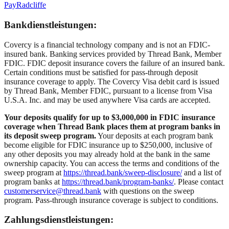
Pay
Radcliffe
Bankdienstleistungen:
Covercy is a financial technology company and is not an FDIC-
insured bank. Banking services provided by Thread Bank, Member
FDIC. FDIC deposit insurance covers the failure of an insured bank.
Certain conditions must be satisfied for pass-through deposit
insurance coverage to apply. The Covercy Visa debit card is issued
by Thread Bank, Member FDIC, pursuant to a license from Visa
U.S.A. Inc. and may be used anywhere Visa cards are accepted.
Your deposits qualify for up to $3,000,000 in FDIC insurance
coverage when Thread Bank places them at program banks in
its deposit sweep program.
Your deposits at each program bank
become eligible for FDIC insurance up to $250,000, inclusive of
any other deposits you may already hold at the bank in the same
ownership capacity. You can access the terms and conditions of the
sweep program at
https://thread.bank/sweep-disclosure/
and a list of
program banks at
https://thread.bank/program-banks/
. Please contact
customerservice@thread.bank
with questions on the sweep
program. Pass-through insurance coverage is subject to conditions.
Zahlungsdienstleistungen: