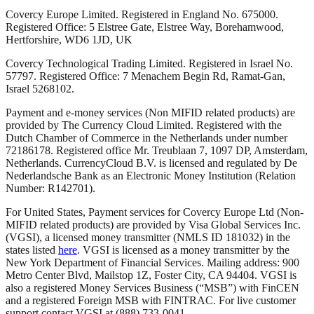
Covercy Europe Limited. Registered in England No. 675000.
Registered Office: 5 Elstree Gate, Elstree Way, Borehamwood,
Hertforshire, WD6 1JD, UK
Covercy Technological Trading Limited. Registered in Israel No.
57797. Registered Office: 7 Menachem Begin Rd, Ramat-Gan,
Israel 5268102.
Payment and e-money services (Non MIFID related products) are
provided by The Currency Cloud Limited. Registered with the
Dutch Chamber of Commerce in the Netherlands under number
72186178. Registered office Mr. Treublaan 7, 1097 DP, Amsterdam,
Netherlands. CurrencyCloud B.V. is licensed and regulated by De
Nederlandsche Bank as an Electronic Money Institution (Relation
Number: R142701).
For United States, Payment services for Covercy Europe Ltd (Non-
MIFID related products) are provided by Visa Global Services Inc.
(VGSI), a licensed money transmitter (NMLS ID 181032) in the
states listed
here
. VGSI is licensed as a money transmitter by the
New York Department of Financial Services. Mailing address: 900
Metro Center Blvd, Mailstop 1Z, Foster City, CA 94404. VGSI is
also a registered Money Services Business (“MSB”) with FinCEN
and a registered Foreign MSB with FINTRAC. For live customer
support contact VGSI at (888) 733-0041.