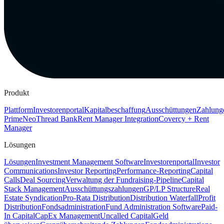
Produkt
Plattform
Investorenportal
Kapitalbeschaffung
Ausschüttungen
Zahlung
Prime
Neo
Thread Bank
Rent Manager Integration
Covercy + Rent
Manager
Lösungen
Lösungen
Investment Management Software
Investorenportal
Investor
Communications
Investor Reporting
Performance-Reporting
Capital
Calls
Deal Sourcing
Verwaltung der Fundraising-Pipeline
Capital
Stack Management
Ausschüttungszahlungen
GP/LP Structure
Real
Estate Syndication
Pro-Rata Distribution
Distribution Waterfall
Profit
Distribution
Fondsadministration
Fund Administration Software
Paid-
In Capital
CapEx Management
Uncalled Capital
Geld