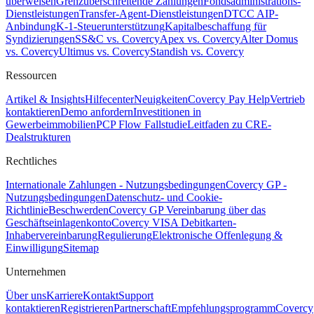
überweisen
Grenzüberschreitende Zahlungen
Fondsadministrations-
Dienstleistungen
Transfer-Agent-Dienstleistungen
DTCC AIP-
Anbindung
K-1-Steuerunterstützung
Kapitalbeschaffung für
Syndizierungen
SS&C vs. Covercy
Apex vs. Covercy
Alter Domus
vs. Covercy
Ultimus vs. Covercy
Standish vs. Covercy
Ressourcen
Artikel & Insights
Hilfecenter
Neuigkeiten
Covercy Pay Help
Vertrieb
kontaktieren
Demo anfordern
Investitionen in
Gewerbeimmobilien
PCP Flow Fallstudie
Leitfaden zu CRE-
Dealstrukturen
Rechtliches
Internationale Zahlungen - Nutzungsbedingungen
Covercy GP -
Nutzungsbedingungen
Datenschutz- und Cookie-
Richtlinie
Beschwerden
Covercy GP Vereinbarung über das
Geschäftseinlagenkonto
Covercy VISA Debitkarten-
Inhabervereinbarung
Regulierung
Elektronische Offenlegung &
Einwilligung
Sitemap
Unternehmen
Über uns
Karriere
Kontakt
Support
kontaktieren
Registrieren
Partnerschaft
Empfehlungsprogramm
Covercy