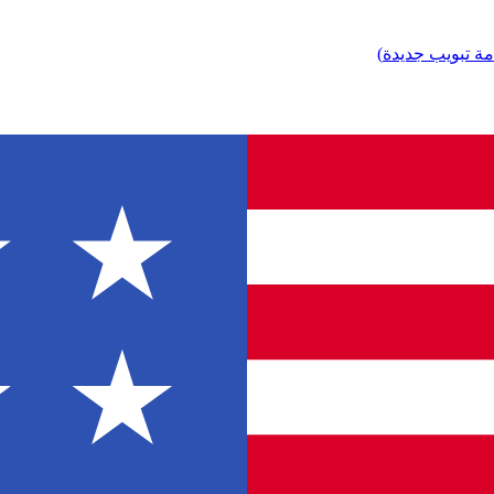
مة تبويب جديدة
)