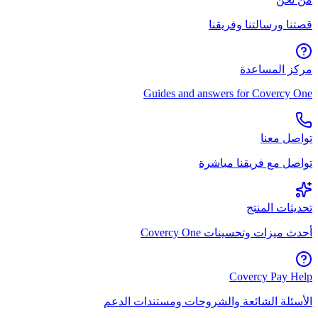
قصتنا ورسالتنا وفريقنا
مركز المساعدة
Guides and answers for Covercy One
تواصل معنا
تواصل مع فريقنا مباشرة
تحديثات المنتج
أحدث ميزات وتحسينات Covercy One
Covercy Pay Help
الأسئلة الشائعة والشروحات ومستندات الدعم