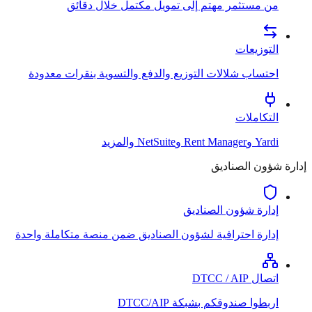
من مستثمر مهتم إلى تمويل مكتمل خلال دقائق
التوزيعات
احتساب شلالات التوزيع والدفع والتسوية بنقرات معدودة
التكاملات
Yardi وRent Manager وNetSuite والمزيد
إدارة شؤون الصناديق
إدارة شؤون الصناديق
إدارة احترافية لشؤون الصناديق ضمن منصة متكاملة واحدة
اتصال DTCC / AIP
اربطوا صندوقكم بشبكة DTCC/AIP