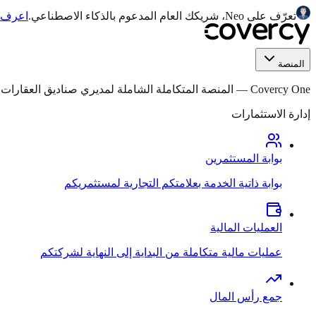
تعرّف على Neo، شريكك العام المدعوم بالذكاء الاصطناعي.
اعرف ا
المنصة
Covercy One
—
المنصة المتكاملة الشاملة لمديري صناديق العقارات التجار
إدارة الاستثمارات
بوابة المستثمرين
بوابة ذاتية الخدمة بعلامتكم التجارية لمستثمريكم
العمليات المالية
عمليات مالية متكاملة من البداية إلى النهاية لشركتكم
جمع رأس المال