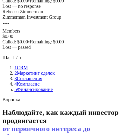
Called:
$0.00
•
Remaining:
$0.00
Lost — no response
Rebecca
Zimmerman
Zimmerman Investment Group
Members
$0.00
Called:
$0.00
•
Remaining:
$0.00
Lost — passed
Шаг
1
/
5
1
CRM
2
Маркетинг сделок
3
Соглашения
4
Комплаенс
5
Финансирование
Воронка
Наблюдайте, как каждый инвестор
продвигается
от первичного интереса до