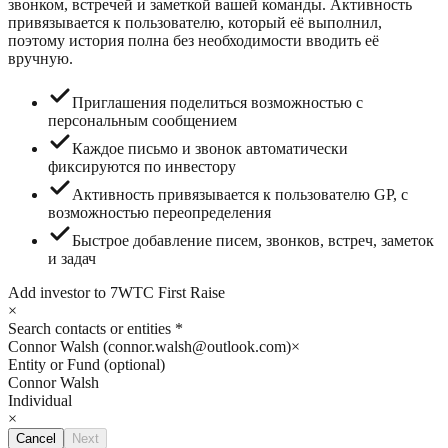
звонком, встречей и заметкой вашей команды. Активность
привязывается к пользователю, который её выполнил,
поэтому история полна без необходимости вводить её
вручную.
Приглашения поделиться возможностью с
персональным сообщением
Каждое письмо и звонок автоматически
фиксируются по инвестору
Активность привязывается к пользователю GP, с
возможностью переопределения
Быстрое добавление писем, звонков, встреч, заметок
и задач
Add investor to 7WTC First Raise
×
Search contacts or entities
*
Connor Walsh
(
connor.walsh@outlook.com
)
×
Entity or Fund (optional)
Connor Walsh
Individual
×
Cancel
Next