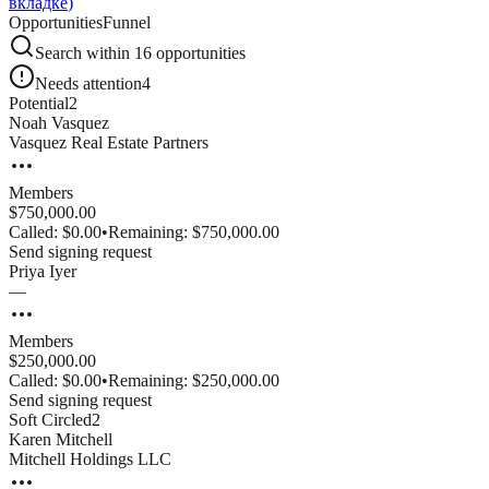
вкладке
)
Opportunities
Funnel
Search within
16
opportunities
Needs attention
4
Potential
2
Noah
Vasquez
Vasquez Real Estate Partners
Members
$750,000.00
Called:
$0.00
•
Remaining:
$750,000.00
Send signing request
Priya
Iyer
—
Members
$250,000.00
Called:
$0.00
•
Remaining:
$250,000.00
Send signing request
Soft Circled
2
Karen
Mitchell
Mitchell Holdings LLC