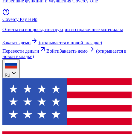
Новейшие функции и улучшения Covercy One
Covercy Pay Help
Ответы на вопросы, инструкции и справочные материалы
Заказать демо
(
открывается в новой вкладке
)
Перевести деньги
Войти
Заказать демо
(
открывается в
новой вкладке
)
RU