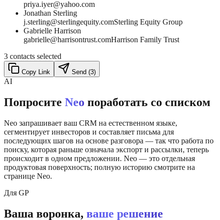
priya.iyer@yahoo.com
Jonathan Sterling
j.sterling@sterlingequity.com
Sterling Equity Group
Gabrielle Harrison
gabrielle@harrisontrust.com
Harrison Family Trust
3 contacts selected
Copy Link
Send (3)
AI
Попросите
Neo
поработать со списком
Neo запрашивает ваш CRM на естественном языке,
сегментирует инвесторов и составляет письма для
последующих шагов на основе разговора — так что работа по
поиску, которая раньше означала экспорт и рассылки, теперь
происходит в одном предложении. Neo — это отдельная
продуктовая поверхность; полную историю смотрите на
странице Neo.
Для GP
Ваша воронка,
ваше решение