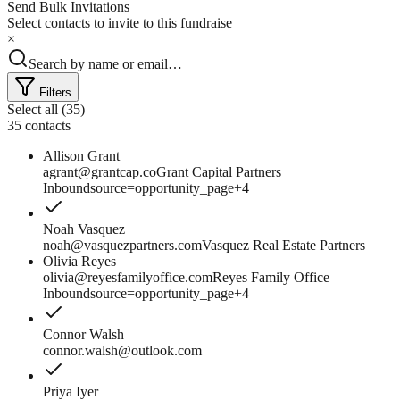
Send Bulk Invitations
Select contacts to invite to this fundraise
×
Search by name or email…
Filters
Select all (35)
35 contacts
Allison Grant
agrant@grantcap.co
Grant Capital Partners
Inbound
source=opportunity_page
+4
Noah Vasquez
noah@vasquezpartners.com
Vasquez Real Estate Partners
Olivia Reyes
olivia@reyesfamilyoffice.com
Reyes Family Office
Inbound
source=opportunity_page
+4
Connor Walsh
connor.walsh@outlook.com
Priya Iyer