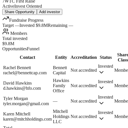
7WTC First Raise
Active
Invest Oriented
Share Opportunity
Add investor
Fundraise Progress
Target
—
Invested
$9.8M
Remaining
—
Members
Total invested
$9.8M
Opportunities
Funnel
Shar
Contact
Entity
Accreditation
Status
Class
Invested
Rachel Bennett
Bennett
Not accredited
Membe
rachel@bennettcap.com
Capital
Hawkins
Invested
David Hawkins
Family
Not accredited
Membe
d.hawkins@hfo.com
Office
Invested
Tyler Morgan
—
Not accredited
Membe
tyler.morgan@gmail.com
Mitchell
Invested
Karen Mitchell
Holdings
Not accredited
Membe
karen@mitchholdings.com
LLC
Total