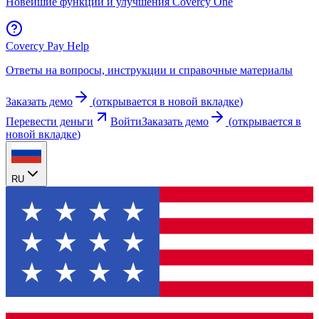
Новейшие функции и улучшения Covercy One
Covercy Pay Help
Ответы на вопросы, инструкции и справочные материалы
Заказать демо
(
открывается в новой вкладке
)
Перевести деньги
Войти
Заказать демо
(
открывается в
новой вкладке
)
RU