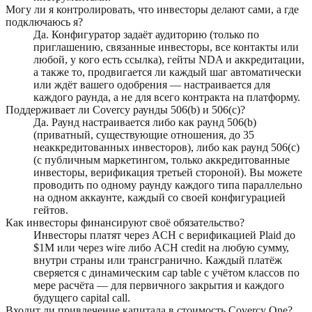
Могу ли я контролировать, что инвесторы делают сами, а где
подключаюсь я?
Да. Конфигуратор задаёт аудиторию (только по
приглашению, связанные инвесторы, все контакты или
любой, у кого есть ссылка), гейты NDA и аккредитации,
а также то, продвигается ли каждый шаг автоматически
или ждёт вашего одобрения — настраивается для
каждого раунда, а не для всего контракта на платформу.
Поддерживает ли Covercy раунды 506(b) и 506(c)?
Да. Раунд настраивается либо как раунд 506(b)
(приватный, существующие отношения, до 35
неаккредитованных инвесторов), либо как раунд 506(c)
(с публичным маркетингом, только аккредитованные
инвесторы, верификация третьей стороной). Вы можете
проводить по одному раунду каждого типа параллельно
на одном аккаунте, каждый со своей конфигурацией
гейтов.
Как инвесторы финансируют своё обязательство?
Инвесторы платят через ACH с верификацией Plaid до
$1M или через wire либо ACH credit на любую сумму,
внутри страны или трансгранично. Каждый платёж
сверяется с динамическим cap table с учётом классов по
мере расчёта — для первичного закрытия и каждого
будущего capital call.
Входит ли привлечение капитала в стоимость Covercy One?