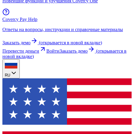
Новейшие функции и улучшения Covercy One
Covercy Pay Help
Ответы на вопросы, инструкции и справочные материалы
Заказать демо
(
открывается в новой вкладке
)
Перевести деньги
Войти
Заказать демо
(
открывается в
новой вкладке
)
RU