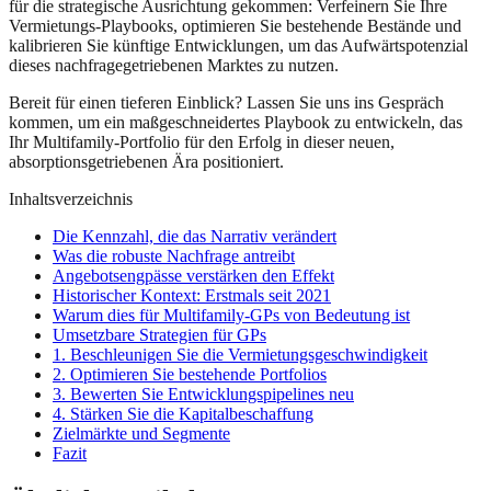
für die strategische Ausrichtung gekommen: Verfeinern Sie Ihre
Vermietungs-Playbooks, optimieren Sie bestehende Bestände und
kalibrieren Sie künftige Entwicklungen, um das Aufwärtspotenzial
dieses nachfragegetriebenen Marktes zu nutzen.
Bereit für einen tieferen Einblick? Lassen Sie uns ins Gespräch
kommen, um ein maßgeschneidertes Playbook zu entwickeln, das
Ihr Multifamily-Portfolio für den Erfolg in dieser neuen,
absorptionsgetriebenen Ära positioniert.
Inhaltsverzeichnis
Die Kennzahl, die das Narrativ verändert
Was die robuste Nachfrage antreibt
Angebotsengpässe verstärken den Effekt
Historischer Kontext: Erstmals seit 2021
Warum dies für Multifamily-GPs von Bedeutung ist
Umsetzbare Strategien für GPs
1. Beschleunigen Sie die Vermietungsgeschwindigkeit
2. Optimieren Sie bestehende Portfolios
3. Bewerten Sie Entwicklungspipelines neu
4. Stärken Sie die Kapitalbeschaffung
Zielmärkte und Segmente
Fazit