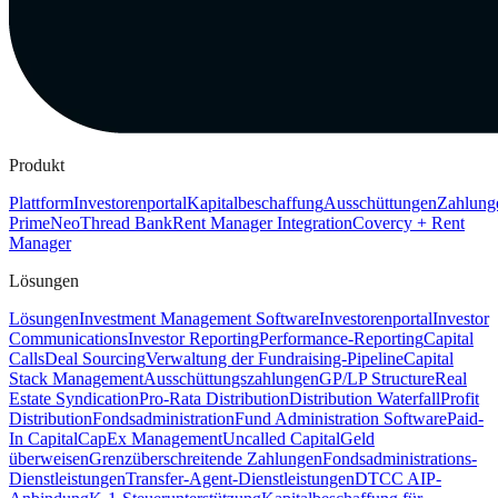
Produkt
Plattform
Investorenportal
Kapitalbeschaffung
Ausschüttungen
Zahlung
Prime
Neo
Thread Bank
Rent Manager Integration
Covercy + Rent
Manager
Lösungen
Lösungen
Investment Management Software
Investorenportal
Investor
Communications
Investor Reporting
Performance-Reporting
Capital
Calls
Deal Sourcing
Verwaltung der Fundraising-Pipeline
Capital
Stack Management
Ausschüttungszahlungen
GP/LP Structure
Real
Estate Syndication
Pro-Rata Distribution
Distribution Waterfall
Profit
Distribution
Fondsadministration
Fund Administration Software
Paid-
In Capital
CapEx Management
Uncalled Capital
Geld
überweisen
Grenzüberschreitende Zahlungen
Fondsadministrations-
Dienstleistungen
Transfer-Agent-Dienstleistungen
DTCC AIP-