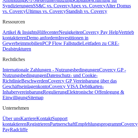
Anbindung
K-1-Steuerunterstützung
Kapitalbeschaffung für
Syndizierungen
SS&C vs. Covercy
Apex vs. Covercy
Alter Domus
vs. Covercy
Ultimus vs. Covercy
Standish vs. Covercy
Ressourcen
Artikel & Insights
Hilfecenter
Neuigkeiten
Covercy Pay Help
Vertrieb
kontaktieren
Demo anfordern
Investitionen in
Gewerbeimmobilien
PCP Flow Fallstudie
Leitfaden zu CRE-
Dealstrukturen
Rechtliches
Internationale Zahlungen - Nutzungsbedingungen
Covercy GP -
Nutzungsbedingungen
Datenschutz- und Cookie-
Richtlinie
Beschwerden
Covercy GP Vereinbarung über das
Geschäftseinlagenkonto
Covercy VISA Debitkarten-
Inhabervereinbarung
Regulierung
Elektronische Offenlegung &
Einwilligung
Sitemap
Unternehmen
Über uns
Karriere
Kontakt
Support
kontaktieren
Registrieren
Partnerschaft
Empfehlungsprogramm
Covercy
Pay
Radcliffe