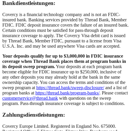
Bankdienstleistungen:
Covercy is a financial technology company and is not an FDIC-
insured bank. Banking services provided by Thread Bank, Member
FDIC. FDIC deposit insurance covers the failure of an insured bank.
Certain conditions must be satisfied for pass-through deposit
insurance coverage to apply. The Covercy Visa debit card is issued
by Thread Bank, Member FDIC, pursuant to a license from Visa
U.S.A. Inc. and may be used anywhere Visa cards are accepted.
Your deposits qualify for up to $3,000,000 in FDIC insurance
coverage when Thread Bank places them at program banks in
its deposit sweep program.
Your deposits at each program bank
become eligible for FDIC insurance up to $250,000, inclusive of
any other deposits you may already hold at the bank in the same
ownership capacity. You can access the terms and conditions of the
sweep program at
https://thread.bank/sweep-disclosure/
and a list of
program banks at
https://thread.bank/program-banks/
. Please contact
customerservice@thread.bank
with questions on the sweep
program. Pass-through insurance coverage is subject to conditions.
Zahlungsdienstleistungen:
Covercy Europe Limited. Registered in England No. 675000.