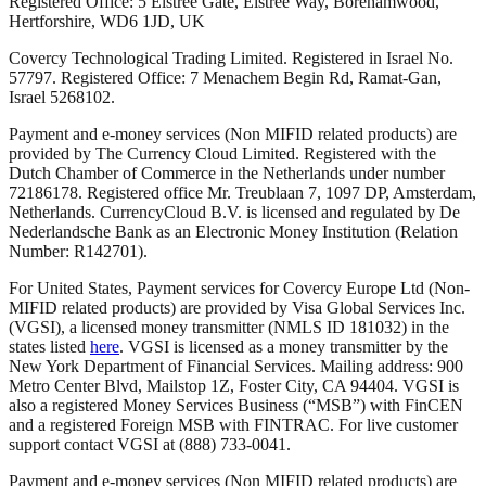
Registered Office: 5 Elstree Gate, Elstree Way, Borehamwood,
Hertforshire, WD6 1JD, UK
Covercy Technological Trading Limited. Registered in Israel No.
57797. Registered Office: 7 Menachem Begin Rd, Ramat-Gan,
Israel 5268102.
Payment and e-money services (Non MIFID related products) are
provided by The Currency Cloud Limited. Registered with the
Dutch Chamber of Commerce in the Netherlands under number
72186178. Registered office Mr. Treublaan 7, 1097 DP, Amsterdam,
Netherlands. CurrencyCloud B.V. is licensed and regulated by De
Nederlandsche Bank as an Electronic Money Institution (Relation
Number: R142701).
For United States, Payment services for Covercy Europe Ltd (Non-
MIFID related products) are provided by Visa Global Services Inc.
(VGSI), a licensed money transmitter (NMLS ID 181032) in the
states listed
here
. VGSI is licensed as a money transmitter by the
New York Department of Financial Services. Mailing address: 900
Metro Center Blvd, Mailstop 1Z, Foster City, CA 94404. VGSI is
also a registered Money Services Business (“MSB”) with FinCEN
and a registered Foreign MSB with FINTRAC. For live customer
support contact VGSI at (888) 733-0041.
Payment and e-money services (Non MIFID related products) are