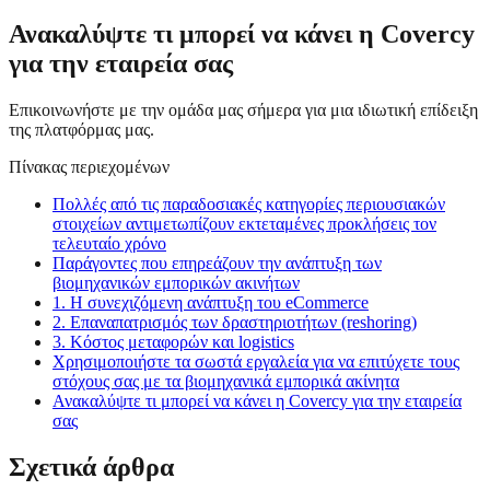
Ανακαλύψτε τι μπορεί να κάνει η Covercy
για την εταιρεία σας
Επικοινωνήστε με την ομάδα μας σήμερα για μια ιδιωτική επίδειξη
της πλατφόρμας μας.
Πίνακας περιεχομένων
Πολλές από τις παραδοσιακές κατηγορίες περιουσιακών
στοιχείων αντιμετωπίζουν εκτεταμένες προκλήσεις τον
τελευταίο χρόνο
Παράγοντες που επηρεάζουν την ανάπτυξη των
βιομηχανικών εμπορικών ακινήτων
1. Η συνεχιζόμενη ανάπτυξη του eCommerce
2. Επαναπατρισμός των δραστηριοτήτων (reshoring)
3. Κόστος μεταφορών και logistics
Χρησιμοποιήστε τα σωστά εργαλεία για να επιτύχετε τους
στόχους σας με τα βιομηχανικά εμπορικά ακίνητα
Ανακαλύψτε τι μπορεί να κάνει η Covercy για την εταιρεία
σας
Σχετικά άρθρα