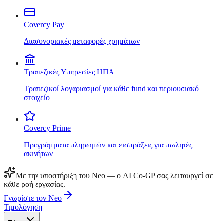
Covercy Pay
Διασυνοριακές μεταφορές χρημάτων
Τραπεζικές Υπηρεσίες ΗΠΑ
Τραπεζικοί λογαριασμοί για κάθε fund και περιουσιακό
στοιχείο
Covercy Prime
Προγράμματα πληρωμών και εισπράξεις για πωλητές
ακινήτων
Με την υποστήριξη του Neo — ο AI Co-GP σας λειτουργεί σε
κάθε ροή εργασίας.
Γνωρίστε τον Neo
Τιμολόγηση