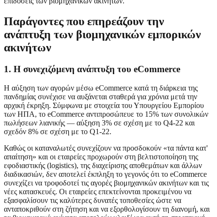
επιδόσεις των βιομηχανικών ακινήτων.
Παράγοντες που επηρεάζουν την
ανάπτυξη των βιομηχανικών εμπορικών
ακινήτων
1. Η συνεχιζόμενη ανάπτυξη του eCommerce
Η αύξηση των αγορών μέσω eCommerce κατά τη διάρκεια της
πανδημίας συνέχισε να αυξάνεται σταθερά για χρόνια μετά την
αρχική έκρηξη. Σύμφωνα με στοιχεία του Υπουργείου Εμπορίου
των ΗΠΑ, το eCommerce αντιπροσώπευε το 15% των συνολικών
πωλήσεων λιανικής — αύξηση 3% σε σχέση με το Q4-22 και
σχεδόν 8% σε σχέση με το Q1-22.
Καθώς οι καταναλωτές συνεχίζουν να προσδοκούν «τα πάντα κατ'
απαίτηση» και οι εταιρείες προχωρούν στη βελτιστοποίηση της
εφοδιαστικής (logistics), της διαχείρισης αποθεμάτων και άλλων
διαδικασιών, δεν αποτελεί έκπληξη το γεγονός ότι το eCommerce
συνεχίζει να τροφοδοτεί τις αγορές βιομηχανικών ακινήτων και τις
νέες κατασκευές. Οι εταιρείες επεκτείνονται προκειμένου να
εξασφαλίσουν τις καλύτερες δυνατές τοποθεσίες ώστε να
ανταποκριθούν στη ζήτηση και να εξορθολογίσουν τη διανομή, και