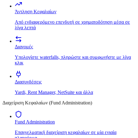
Άντληση Κεφαλαίων
Από ενδιαφερόμενο επενδυτή σε χρηματοδότηση μέσα σε
λίγα λεπτά
Διανομές
Υπολογίστε waterfalls, πληρώστε και συμφωνήστε με λίγα
κλικ
Διασυνδέσεις
Yardi, Rent Manager, NetSuite και άλλα
Διαχείριση Κεφαλαίων (Fund Administration)
Fund Administration
Επαγγελματική διαχείριση κεφαλαίων σε μία ενιαία
πλατφόρμα