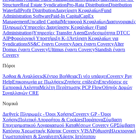
Structure
Real Estate Syndication
Pro-Rata Distribution
Distribution
Waterfall
Profit Distribution
Διαχείριση Κεφαλαίων
Fund
Administration Software
Paid-In Capital
CapEx
Management
Uncalled Capital
Μεταφορά Κεφαλαίων
Διασυνοριακές
Πληρωμές
Υπηρεσίες Διαχείρισης Κεφαλαίων (Fund
Administration)
Υπηρεσίες Transfer Agent
Συνδεσιμότητα DTCC
AIP
Φορολογική Υποστήριξη K-1
Άντληση Κεφαλαίων για
Syndications
SS&C έναντι Covercy
Apex έναντι Covercy
Alter
Domus έναντι Covercy
Ultimus έναντι Covercy
Standish έναντι
Covercy
Πόροι
Άρθρα & Αναλύσεις
Κέντρο Βοήθειας
Τι νέο υπάρχει
Covercy Pay
Help
Επικοινωνία με Πωλήσεις
Ζητήστε επίδειξη
Επενδύσεις σε
Εμπορικά Ακίνητα
Μελέτη Περίπτωσης PCP Flow
Οδηγός Δομών
Συναλλαγών CRE
Νομικά
Διεθνείς Πληρωμές - Όροι Χρήσης
Covercy GP - Όροι
Χρήσης
Πολιτική Απορρήτου & Cookies
Παράπονα
Σύμβαση
Επιχειρηματικού Λογαριασμού Καταθέσεων Covercy GP
Σύμβαση
Κατόχου Χρεωστικής Κάρτας Covercy VISA
Ρύθμιση
Ηλεκτρονική
Γνωστοποίηση & Συναίνεση
Χάρτης Ιστότοπου