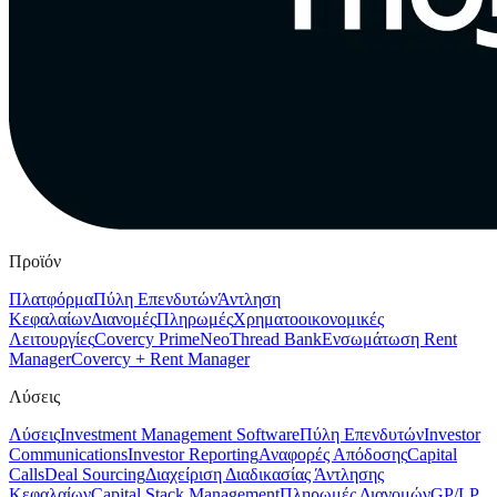
Προϊόν
Πλατφόρμα
Πύλη Επενδυτών
Άντληση
Κεφαλαίων
Διανομές
Πληρωμές
Χρηματοοικονομικές
Λειτουργίες
Covercy Prime
Neo
Thread Bank
Ενσωμάτωση Rent
Manager
Covercy + Rent Manager
Λύσεις
Λύσεις
Investment Management Software
Πύλη Επενδυτών
Investor
Communications
Investor Reporting
Αναφορές Απόδοσης
Capital
Calls
Deal Sourcing
Διαχείριση Διαδικασίας Άντλησης
Κεφαλαίων
Capital Stack Management
Πληρωμές Διανομών
GP/LP