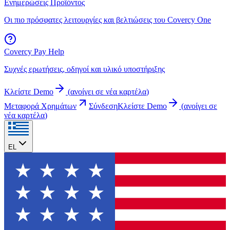
Ενημερώσεις Προϊόντος
Οι πιο πρόσφατες λειτουργίες και βελτιώσεις του Covercy One
Covercy Pay Help
Συχνές ερωτήσεις, οδηγοί και υλικό υποστήριξης
Κλείστε Demo
(
ανοίγει σε νέα καρτέλα
)
Μεταφορά Χρημάτων
Σύνδεση
Κλείστε Demo
(
ανοίγει σε
νέα καρτέλα
)
EL