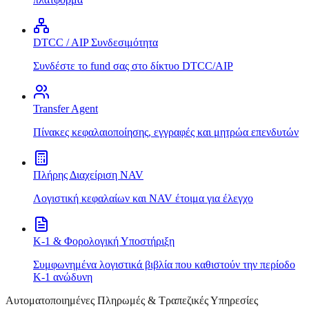
DTCC / AIP Συνδεσιμότητα
Συνδέστε το fund σας στο δίκτυο DTCC/AIP
Transfer Agent
Πίνακες κεφαλαιοποίησης, εγγραφές και μητρώα επενδυτών
Πλήρης Διαχείριση NAV
Λογιστική κεφαλαίων και NAV έτοιμα για έλεγχο
K-1 & Φορολογική Υποστήριξη
Συμφωνημένα λογιστικά βιβλία που καθιστούν την περίοδο
K-1 ανώδυνη
Αυτοματοποιημένες Πληρωμές & Τραπεζικές Υπηρεσίες