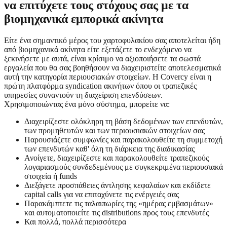
να επιτύχετε τους στόχους σας με τα
βιομηχανικά εμπορικά ακίνητα
Είτε ένα σημαντικό μέρος του χαρτοφυλακίου σας αποτελείται ήδη
από βιομηχανικά ακίνητα είτε εξετάζετε το ενδεχόμενο να
ξεκινήσετε με αυτά, είναι κρίσιμο να αξιοποιήσετε τα σωστά
εργαλεία που θα σας βοηθήσουν να διαχειριστείτε αποτελεσματικά
αυτή την κατηγορία περιουσιακών στοιχείων. Η Covercy είναι η
πρώτη πλατφόρμα syndication ακινήτων όπου οι τραπεζικές
υπηρεσίες συναντούν τη διαχείριση επενδύσεων.
Χρησιμοποιώντας ένα μόνο σύστημα, μπορείτε να:
Διαχειρίζεστε ολόκληρη τη βάση δεδομένων των επενδυτών,
των προμηθευτών και των περιουσιακών στοιχείων σας
Παρουσιάζετε συμφωνίες και παρακολουθείτε τη συμμετοχή
των επενδυτών καθ' όλη τη διάρκεια της διαδικασίας
Ανοίγετε, διαχειρίζεστε και παρακολουθείτε τραπεζικούς
λογαριασμούς συνδεδεμένους με συγκεκριμένα περιουσιακά
στοιχεία ή funds
Διεξάγετε προσπάθειες άντλησης κεφαλαίων και εκδίδετε
capital calls για να επιταχύνετε τις ενέργειές σας
Παρακάμπτετε τις ταλαιπωρίες της «ημέρας εμβασμάτων»
και αυτοματοποιείτε τις distributions προς τους επενδυτές
Και πολλά, πολλά περισσότερα