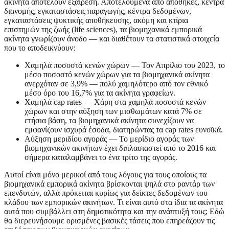
ακίνητα αποτελούν εξαίρεση. Αποτελούμενα από αποθήκες, κέντρα
διανομής, εγκαταστάσεις παραγωγής, κέντρα δεδομένων,
εγκαταστάσεις ψυκτικής αποθήκευσης, ακόμη και κτίρια
επιστημών της ζωής (life sciences), τα βιομηχανικά εμπορικά
ακίνητα γνωρίζουν άνοδο — και διαθέτουν τα στατιστικά στοιχεία
που το αποδεικνύουν:
Χαμηλά ποσοστά κενών χώρων — Τον Απρίλιο του 2023, το
μέσο ποσοστό κενών χώρων για τα βιομηχανικά ακίνητα
ανερχόταν σε 3,9% — πολύ χαμηλότερο από τον εθνικό
μέσο όρο του 16,7% για τα ακίνητα γραφείων.
Χαμηλά cap rates — Χάρη στα χαμηλά ποσοστά κενών
χώρων και στην αύξηση των μισθωμάτων κατά 7% σε
ετήσια βάση, τα βιομηχανικά ακίνητα συνεχίζουν να
εμφανίζουν ισχυρά έσοδα, διατηρώντας τα cap rates ευνοϊκά.
Αύξηση μεριδίου αγοράς — Το μερίδιο αγοράς των
βιομηχανικών ακινήτων έχει διπλασιαστεί από το 2016 και
σήμερα καταλαμβάνει το ένα τρίτο της αγοράς.
Αυτοί είναι μόνο μερικοί από τους λόγους για τους οποίους τα
βιομηχανικά εμπορικά ακίνητα βρίσκονται ψηλά στο ραντάρ των
επενδυτών, αλλά πρόκειται κυρίως για δείκτες δεδομένων του
κλάδου των εμπορικών ακινήτων. Τι είναι αυτό στα ίδια τα ακίνητα
αυτά που συμβάλλει στη δημοτικότητα και την ανάπτυξή τους; Εδώ
θα διερευνήσουμε ορισμένες βασικές τάσεις που επηρεάζουν τις