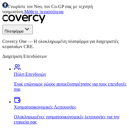
Γνωρίστε τον Neo, τον Co-GP σας με τεχνητή
νοημοσύνη.
Μάθετε περισσότερα
Πλατφόρμα
Covercy One
—
Η ολοκληρωμένη πλατφόρμα για διαχειριστές
κεφαλαίων CRE.
Διαχείριση Επενδύσεων
Πύλη Επενδυτών
Ένας επώνυμος χώρος αυτοεξυπηρέτησης για τους επενδυτές
σας
Χρηματοοικονομικές Λειτουργίες
Ολοκληρωμένες χρηματοοικονομικές λειτουργίες για την
εταιρεία σας