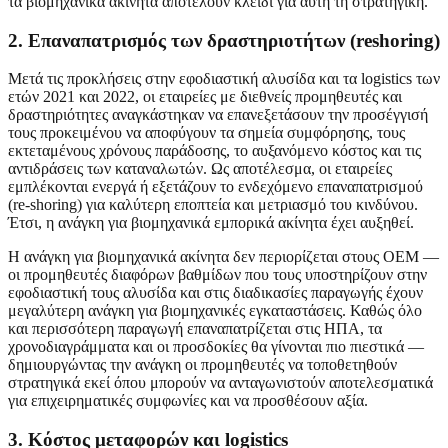
τα βιομηχανικά ακίνητα αποτελούν κλειδί για αυτή τη στρατηγική.
2. Επαναπατρισμός των δραστηριοτήτων (reshoring)
Μετά τις προκλήσεις στην εφοδιαστική αλυσίδα και τα logistics των
ετών 2021 και 2022, οι εταιρείες με διεθνείς προμηθευτές και
δραστηριότητες αναγκάστηκαν να επανεξετάσουν την προσέγγισή
τους προκειμένου να αποφύγουν τα σημεία συμφόρησης, τους
εκτεταμένους χρόνους παράδοσης, το αυξανόμενο κόστος και τις
αντιδράσεις των καταναλωτών. Ως αποτέλεσμα, οι εταιρείες
εμπλέκονται ενεργά ή εξετάζουν το ενδεχόμενο επαναπατρισμού
(re-shoring) για καλύτερη εποπτεία και μετριασμό του κινδύνου.
Έτσι, η ανάγκη για βιομηχανικά εμπορικά ακίνητα έχει αυξηθεί.
Η ανάγκη για βιομηχανικά ακίνητα δεν περιορίζεται στους OEM —
οι προμηθευτές διαφόρων βαθμίδων που τους υποστηρίζουν στην
εφοδιαστική τους αλυσίδα και στις διαδικασίες παραγωγής έχουν
μεγαλύτερη ανάγκη για βιομηχανικές εγκαταστάσεις. Καθώς όλο
και περισσότερη παραγωγή επαναπατρίζεται στις ΗΠΑ, τα
χρονοδιαγράμματα και οι προσδοκίες θα γίνονται πιο πιεστικά —
δημιουργώντας την ανάγκη οι προμηθευτές να τοποθετηθούν
στρατηγικά εκεί όπου μπορούν να ανταγωνιστούν αποτελεσματικά
για επιχειρηματικές συμφωνίες και να προσθέσουν αξία.
3. Κόστος μεταφορών και logistics