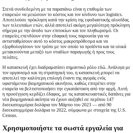
Στενά συνδεδεμένη με τα παραπάνω είναι η επιθυμία των
εταιρειών να μειώσουν το κόστος και τον κίνδυνο των logistics.
Αποτελούσε πρόκληση κατά την κρίση της εφοδιαστικής αλυσίδας
των τελευταίων ετών, αλλά αποτελεί ακόμη μεγαλύτερη πρόκληση
σήμερα με την άνοδο των επιτοκίων και τον πληθωρισμό. Οι
εταιρείες επενδύουν στην εδαφική τους παρουσία για να
αντισταθμίσουν αυτό το κόστος μακροπρόθεσμα και να
εξορθολογίσουν τον τρόπο με τον οποίο τα προϊόντα και τα υλικά
μετακινούνται μεταξύ των σταδίων παραγωγής ή προς τους
πελάτες.
Η κατασκευή έχει διαδραματίσει σημαντικό ρόλο εδώ. Ανάλογα με
τον οργανισμό και τη στρατηγική του, η κατασκευή μπορεί να
αποτελεί την καλύτερη επιλογή έναντι της αγοράς ενός
υφιστάμενου βιομηχανικού ακινήτου, καθώς επιτρέπει στην
εταιρεία να βελτιστοποιήσει την εγκατάσταση από την αρχή. Αυτή
η προσέγγιση κερδίζει έδαφος, με τις κατασκευαστικές δαπάνες για
νέα βιομηχανικά ακίνητα να έχουν αυξηθεί σε περίπου 147
δισεκατομμύρια δολάρια τον Μάρτιο του 2023 — από 90
δισεκατομμύρια δολάρια το 2022, σύμφωνα με στοιχεία της U.S.
Census.
Χρησιμοποιήστε τα σωστά εργαλεία για