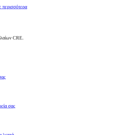
 περισσότερα
αλαίων CRE.
σας
ρεία σας
α λεπτά