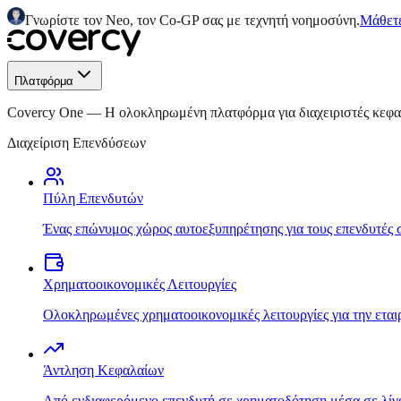
Γνωρίστε τον Neo, τον Co-GP σας με τεχνητή νοημοσύνη.
Μάθετε
Πλατφόρμα
Covercy One
—
Η ολοκληρωμένη πλατφόρμα για διαχειριστές κεφ
Διαχείριση Επενδύσεων
Πύλη Επενδυτών
Ένας επώνυμος χώρος αυτοεξυπηρέτησης για τους επενδυτές 
Χρηματοοικονομικές Λειτουργίες
Ολοκληρωμένες χρηματοοικονομικές λειτουργίες για την εται
Άντληση Κεφαλαίων
Από ενδιαφερόμενο επενδυτή σε χρηματοδότηση μέσα σε λίγ