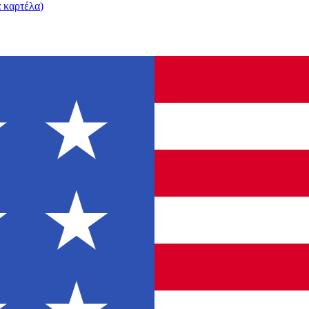
α καρτέλα
)