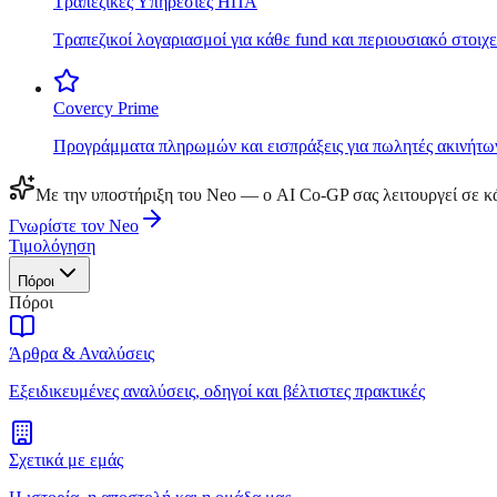
Τραπεζικές Υπηρεσίες ΗΠΑ
Τραπεζικοί λογαριασμοί για κάθε fund και περιουσιακό στοιχε
Covercy Prime
Προγράμματα πληρωμών και εισπράξεις για πωλητές ακινήτω
Με την υποστήριξη του Neo — ο AI Co-GP σας λειτουργεί σε κά
Γνωρίστε τον Neo
Τιμολόγηση
Πόροι
Πόροι
Άρθρα & Αναλύσεις
Εξειδικευμένες αναλύσεις, οδηγοί και βέλτιστες πρακτικές
Σχετικά με εμάς