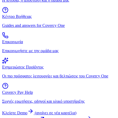
Η ιστορία, η αποστολή και η ομάδα μας
Κέντρο Βοήθειας
Guides and answers for Covercy One
Επικοινωνία
Επικοινωνήστε με την ομάδα μας
Ενημερώσεις Προϊόντος
Οι πιο πρόσφατες λειτουργίες και βελτιώσεις του Covercy One
Covercy Pay Help
Συχνές ερωτήσεις, οδηγοί και υλικό υποστήριξης
Κλείστε Demo
(
ανοίγει σε νέα καρτέλα
)