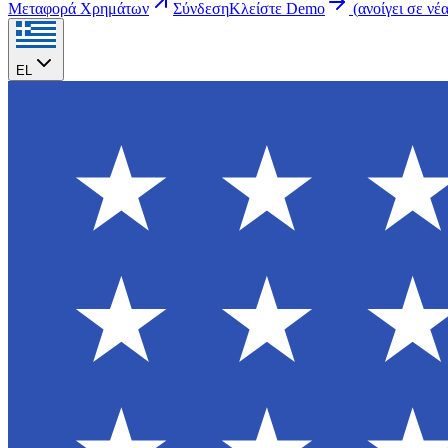
Μεταφορά Χρημάτων
Σύνδεση
Κλείστε Demo
(
ανοίγει σε νέ
EL