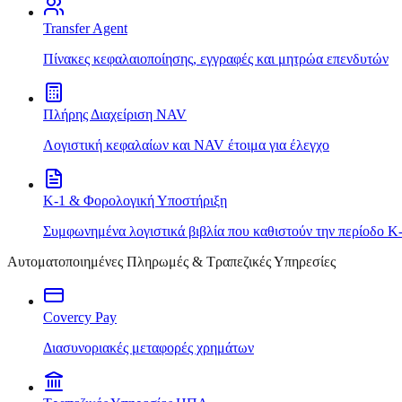
Transfer Agent
Πίνακες κεφαλαιοποίησης, εγγραφές και μητρώα επενδυτών
Πλήρης Διαχείριση NAV
Λογιστική κεφαλαίων και NAV έτοιμα για έλεγχο
K-1 & Φορολογική Υποστήριξη
Συμφωνημένα λογιστικά βιβλία που καθιστούν την περίοδο K
Αυτοματοποιημένες Πληρωμές & Τραπεζικές Υπηρεσίες
Covercy Pay
Διασυνοριακές μεταφορές χρημάτων