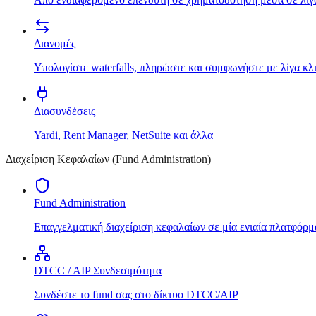
Διανομές
Υπολογίστε waterfalls, πληρώστε και συμφωνήστε με λίγα κλ
Διασυνδέσεις
Yardi, Rent Manager, NetSuite και άλλα
Διαχείριση Κεφαλαίων (Fund Administration)
Fund Administration
Επαγγελματική διαχείριση κεφαλαίων σε μία ενιαία πλατφόρμ
DTCC / AIP Συνδεσιμότητα
Συνδέστε το fund σας στο δίκτυο DTCC/AIP