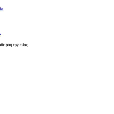
ίο
ν
θε ροή εργασίας.