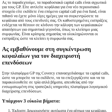
Ας το παραδεχτούμε, τα παραδοσιακά capital calls είναι αγχωτικά
για τους GP. Είτε αντλείτε κεφάλαια για ένα νέο περιουσιακό
στοιχείο είτε εκδίδετε ένα επόμενο capital call για ένα fund, είναι
πιθανό να έχετε μόνο λίγες ημέρες για να συγκεντρώσετε τα
κεφάλαια από τους επενδυτές σας. Οι καθυστερημένες εισπράξεις
ενδέχεται να θέσουν σε κίνδυνο την κάλυψη των κεφαλαιακών
απαιτήσεων για σημαντικά γεγονότα, όπως το κλείσιμο μιας
συμφωνίας. Είναι κρίσιμης σημασίας να ολοκληρώνονται οι
εισπράξεις ώστε να κλείσει η συμφωνία σας.
Ας εμβαθύνουμε στη συγκέντρωση
κεφαλαίων για τον διαχειριστή
επενδύσεων
Στην πλατφόρμα GP της Covercy επανασχεδιάσαμε τα capital calls,
ώστε να μπορείτε να τα εκδίδετε, να τα επεξεργάζεστε και να τα
παρακολουθείτε σε τρία απλά βήματα, απευθείας από την
ενσωματωμένη στις τραπεζικές υπηρεσίες πλατφόρμα λογισμικού
διαχείρισης επενδύσεων.
Υπάρχουν 3 εύκολα βήματα:
Έκδοση: Δημιουργήστε αυτόματα ένα αίτημα για κεφάλαιο.