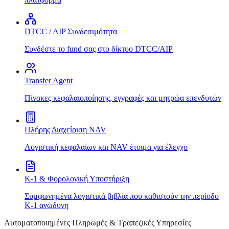
DTCC / AIP Συνδεσιμότητα
Συνδέστε το fund σας στο δίκτυο DTCC/AIP
Transfer Agent
Πίνακες κεφαλαιοποίησης, εγγραφές και μητρώα επενδυτών
Πλήρης Διαχείριση NAV
Λογιστική κεφαλαίων και NAV έτοιμα για έλεγχο
K-1 & Φορολογική Υποστήριξη
Συμφωνημένα λογιστικά βιβλία που καθιστούν την περίοδο
K-1 ανώδυνη
Αυτοματοποιημένες Πληρωμές & Τραπεζικές Υπηρεσίες