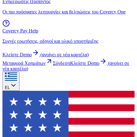
Ενημερώσεις Προϊόντος
Οι πιο πρόσφατες λειτουργίες και βελτιώσεις του Covercy One
Covercy Pay Help
Συχνές ερωτήσεις, οδηγοί και υλικό υποστήριξης
Κλείστε Demo
(
ανοίγει σε νέα καρτέλα
)
Μεταφορά Χρημάτων
Σύνδεση
Κλείστε Demo
(
ανοίγει σε
νέα καρτέλα
)
EL