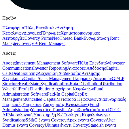
Προϊόν
Πλατφόρμα
Πύλη Επενδυτών
Άντληση
Κεφαλαίων
Διανομές
Πληρωμές
Χρηματοοικονομικές
Λειτουργίες
Covercy Prime
Neo
Thread Bank
Ενσωμάτωση Rent
Manager
Covercy + Rent Manager
Λύσεις
Λύσεις
Investment Management Software
Πύλη Επενδυτών
Investor
Communications
Investor Reporting
Αναφορές Απόδοσης
Capital
Calls
Deal Sourcing
Διαχείριση Διαδικασίας Άντλησης
Κεφαλαίων
Capital Stack Management
Πληρωμές Διανομών
GP/LP
Structure
Real Estate Syndication
Pro-Rata Distribution
Distribution
Waterfall
Profit Distribution
Διαχείριση Κεφαλαίων
Fund
Administration Software
Paid-In Capital
CapEx
Management
Uncalled Capital
Μεταφορά Κεφαλαίων
Διασυνοριακές
Πληρωμές
Υπηρεσίες Διαχείρισης Κεφαλαίων (Fund
Administration)
Υπηρεσίες Transfer Agent
Συνδεσιμότητα DTCC
AIP
Φορολογική Υποστήριξη K-1
Άντληση Κεφαλαίων για
Syndications
SS&C έναντι Covercy
Apex έναντι Covercy
Alter
Domus έναντι Covercy
Ultimus έναντι Covercy
Standish έναντι