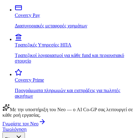
Covercy Pay
Διασυνοριακές μεταφορές χρημάτων
Τραπεζικές Υπηρεσίες ΗΠΑ
Τραπεζικοί λογαριασμοί για κάθε fund και περιουσιακό
στοιχείο
Covercy Prime
Προγράμματα πληρωμών και εισπράξεις για πωλητές
ακινήτων
Με την υποστήριξη του Neo — ο AI Co-GP σας λειτουργεί σε
κάθε ροή εργασίας.
Γνωρίστε τον Neo
Τιμολόγηση