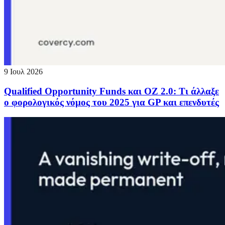
9 Ιουλ 2026
Qualified Opportunity Funds και OZ 2.0: Τι άλλαξε
ο φορολογικός νόμος του 2025 για GP και επενδυτές