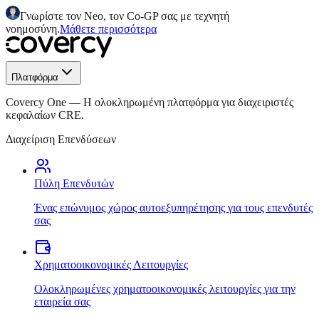
Γνωρίστε τον Neo, τον Co-GP σας με τεχνητή
νοημοσύνη.
Μάθετε περισσότερα
Πλατφόρμα
Covercy One
—
Η ολοκληρωμένη πλατφόρμα για διαχειριστές
κεφαλαίων CRE.
Διαχείριση Επενδύσεων
Πύλη Επενδυτών
Ένας επώνυμος χώρος αυτοεξυπηρέτησης για τους επενδυτές
σας
Χρηματοοικονομικές Λειτουργίες
Ολοκληρωμένες χρηματοοικονομικές λειτουργίες για την
εταιρεία σας