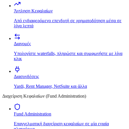
Άντληση Κεφαλαίων
Από ενδιαφερόμενο επενδυτή σε χρηματοδότηση μέσα σε
λίγα λεπτά
Διανομές
Υπολογίστε waterfalls, πληρώστε και συμφωνήστε με λίγα
κλικ
Διασυνδέσεις
Yardi, Rent Manager, NetSuite και άλλα
Διαχείριση Κεφαλαίων (Fund Administration)
Fund Administration
Επαγγελματική διαχείριση κεφαλαίων σε μία ενιαία
πλατφόρμα