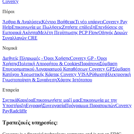
Covercy
Πόροι
Άρθρα & Αναλύσεις
Κέντρο Βοήθειας
Τι νέο υπάρχει
Covercy Pay
Help
Επικοινωνία με Πωλήσεις
Ζητήστε επίδειξη
Επενδύσεις σε
Εμπορικά Ακίνητα
Μελέτη Περίπτωσης PCP Flow
Οδηγός Δομών
Συναλλαγών CRE
Νομικά
Διεθνείς Πληρωμές - Όροι Χρήσης
Covercy GP - Όροι
Χρήσης
Πολιτική Απορρήτου & Cookies
Παράπονα
Σύμβαση
Επιχειρηματικού Λογαριασμού Καταθέσεων Covercy GP
Σύμβαση
Κατόχου Χρεωστικής Κάρτας Covercy VISA
Ρύθμιση
Ηλεκτρονική
Γνωστοποίηση & Συναίνεση
Χάρτης Ιστότοπου
Εταιρεία
Σχετικά
Καριέρα
Επικοινωνήστε μαζί μας
Επικοινωνία με την
Υποστήριξη
Εγγραφή
Συνεργασία
Πρόγραμμα Παραπομπών
Covercy
Pay
Radcliffe
Τραπεζικές υπηρεσίες: