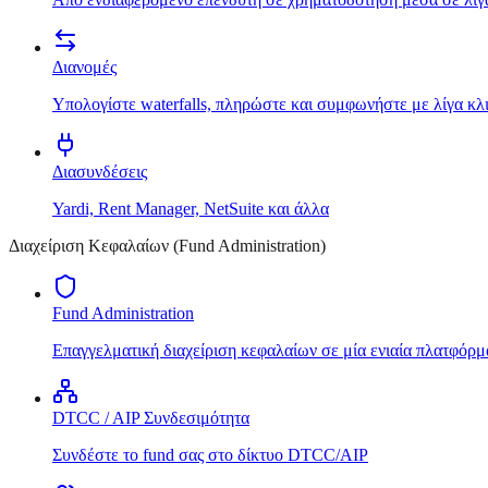
Διανομές
Υπολογίστε waterfalls, πληρώστε και συμφωνήστε με λίγα κλ
Διασυνδέσεις
Yardi, Rent Manager, NetSuite και άλλα
Διαχείριση Κεφαλαίων (Fund Administration)
Fund Administration
Επαγγελματική διαχείριση κεφαλαίων σε μία ενιαία πλατφόρμ
DTCC / AIP Συνδεσιμότητα
Συνδέστε το fund σας στο δίκτυο DTCC/AIP