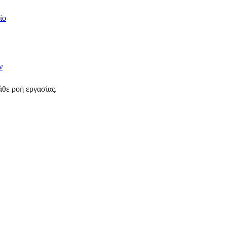
ίο
ν
θε ροή εργασίας.