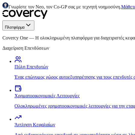
Γνωρίστε τον Neo, τον Co-GP σας με τεχνητή νοημοσύνη.
Μάθετε
Πλατφόρμα
Covercy One
—
Η ολοκληρωμένη πλατφόρμα για διαχειριστές κεφ
Διαχείριση Επενδύσεων
Πύλη Επενδυτών
Ένας επώνυμος χώρος αυτοεξυπηρέτησης για τους επενδυτές 
Χρηματοοικονομικές Λειτουργίες
Ολοκληρωμένες χρηματοοικονομικές λειτουργίες για την εται
Άντληση Κεφαλαίων
Από ενδιαφερόμενο επενδυτή σε χρηματοδότηση μέσα σε λίγ