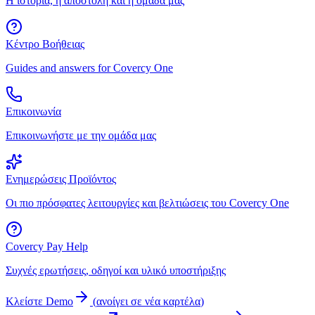
Η ιστορία, η αποστολή και η ομάδα μας
Κέντρο Βοήθειας
Guides and answers for Covercy One
Επικοινωνία
Επικοινωνήστε με την ομάδα μας
Ενημερώσεις Προϊόντος
Οι πιο πρόσφατες λειτουργίες και βελτιώσεις του Covercy One
Covercy Pay Help
Συχνές ερωτήσεις, οδηγοί και υλικό υποστήριξης
Κλείστε Demo
(
ανοίγει σε νέα καρτέλα
)