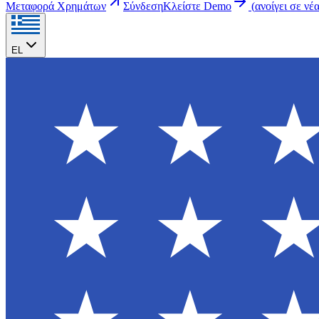
Μεταφορά Χρημάτων
Σύνδεση
Κλείστε Demo
(
ανοίγει σε νέ
EL