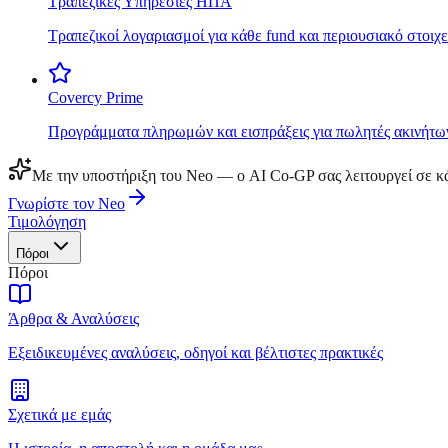
Τραπεζικές Υπηρεσίες ΗΠΑ
Τραπεζικοί λογαριασμοί για κάθε fund και περιουσιακό στοιχε
Covercy Prime
Προγράμματα πληρωμών και εισπράξεις για πωλητές ακινήτω
Με την υποστήριξη του Neo — ο AI Co-GP σας λειτουργεί σε κά
Γνωρίστε τον Neo
Τιμολόγηση
Πόροι
Πόροι
Άρθρα & Αναλύσεις
Εξειδικευμένες αναλύσεις, οδηγοί και βέλτιστες πρακτικές
Σχετικά με εμάς