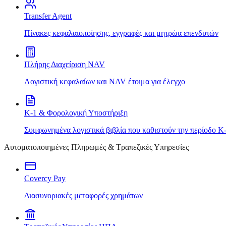
Transfer Agent
Πίνακες κεφαλαιοποίησης, εγγραφές και μητρώα επενδυτών
Πλήρης Διαχείριση NAV
Λογιστική κεφαλαίων και NAV έτοιμα για έλεγχο
K-1 & Φορολογική Υποστήριξη
Συμφωνημένα λογιστικά βιβλία που καθιστούν την περίοδο K
Αυτοματοποιημένες Πληρωμές & Τραπεζικές Υπηρεσίες
Covercy Pay
Διασυνοριακές μεταφορές χρημάτων