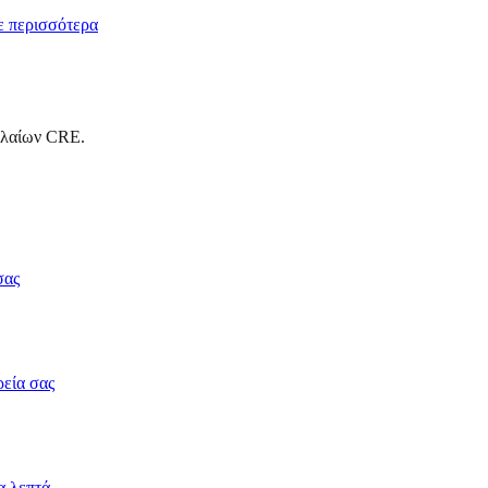
 περισσότερα
αλαίων CRE.
σας
ρεία σας
α λεπτά