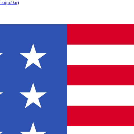
α καρτέλα
)