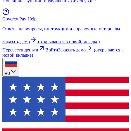
Новейшие функции и улучшения Covercy One
Covercy Pay Help
Ответы на вопросы, инструкции и справочные материалы
Заказать демо
(
открывается в новой вкладке
)
Перевести деньги
Войти
Заказать демо
(
открывается в
новой вкладке
)
RU