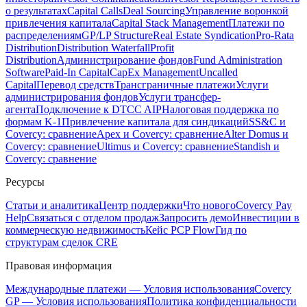
о результатах
Capital Calls
Deal Sourcing
Управление воронкой
привлечения капитала
Capital Stack Management
Платежи по
распределениям
GP/LP Structure
Real Estate Syndication
Pro-Rata
Distribution
Distribution Waterfall
Profit
Distribution
Администрирование фондов
Fund Administration
Software
Paid-In Capital
CapEx Management
Uncalled
Capital
Перевод средств
Трансграничные платежи
Услуги
администрирования фондов
Услуги трансфер-
агента
Подключение к DTCC AIP
Налоговая поддержка по
формам K-1
Привлечение капитала для синдикаций
SS&C и
Covercy: сравнение
Apex и Covercy: сравнение
Alter Domus и
Covercy: сравнение
Ultimus и Covercy: сравнение
Standish и
Covercy: сравнение
Ресурсы
Статьи и аналитика
Центр поддержки
Что нового
Covercy Pay
Help
Связаться с отделом продаж
Запросить демо
Инвестиции в
коммерческую недвижимость
Кейс PCP Flow
Гид по
структурам сделок CRE
Правовая информация
Международные платежи — Условия использования
Covercy
GP — Условия использования
Политика конфиденциальности