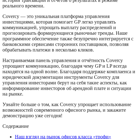
истории транзакций и отчётов о результатах в режиме
реального времени.
Covercy — это уникальная платформа управления
инвестициями, которая помогает GP легко управлять
коммуникацией, упрощать выплату распределений и
прогнозировать формирующиеся рыночные тренды. Наше
программное обеспечение также безупречно интегрируется с
банковскими сервисами сторонних поставщиков, позволяя
обрабатывать платежи в несколько кликов.
Настраиваемая панель управления и отчётность Covercy
упрощают коммуникацию, благодаря чему GP и LP всегда
находятся на одной волне. Благодаря поддержке комплаенса и
юридической документации инструменты Covercy для
управления инвесторами берут на себя такие аспекты, как
информирование инвесторов об арендной плате и ситуации
на рынке.
Узнайте больше о том, как Covercy упрощает использование
возможностей современного офисного рынка, и закажите
демонстрацию уже сегодня!
Содержание
Наш взгляд на рынок офисов класса «трофи»