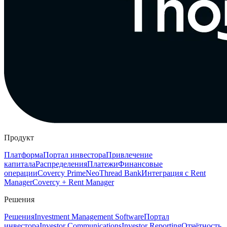
Продукт
Платформа
Портал инвестора
Привлечение
капитала
Распределения
Платежи
Финансовые
операции
Covercy Prime
Neo
Thread Bank
Интеграция с Rent
Manager
Covercy + Rent Manager
Решения
Решения
Investment Management Software
Портал
инвестора
Investor Communications
Investor Reporting
Отчётность