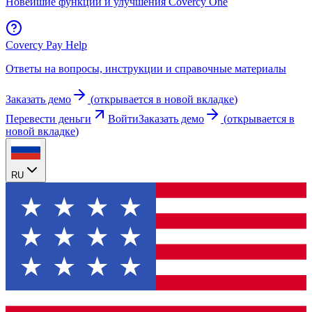
Новейшие функции и улучшения Covercy One
Covercy Pay Help
Ответы на вопросы, инструкции и справочные материалы
Заказать демо
(
открывается в новой вкладке
)
Перевести деньги
Войти
Заказать демо
(
открывается в
новой вкладке
)
RU