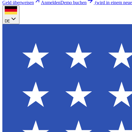
Geld überweisen
Anmelden
Demo buchen
(
wird in einem neue
DE