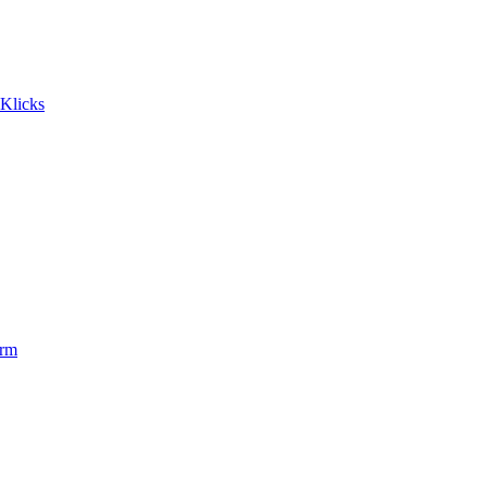
 Klicks
orm