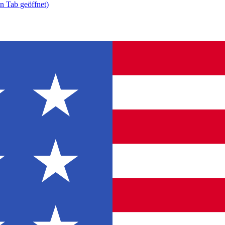
n Tab geöffnet
)