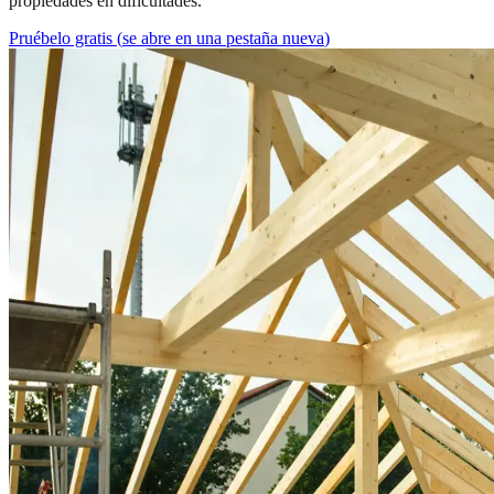
propiedades en dificultades.
Pruébelo gratis
(
se abre en una pestaña nueva
)