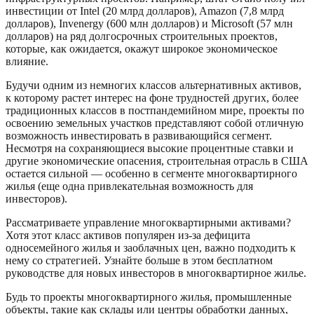
инвестиции от Intel (20 млрд долларов), Amazon (7,8 млрд
долларов), Invenergy (600 млн долларов) и Microsoft (57 млн
долларов) на ряд долгосрочных строительных проектов,
которые, как ожидается, окажут широкое экономическое
влияние.
Будучи одним из немногих классов альтернативных активов,
к которому растет интерес на фоне трудностей других, более
традиционных классов в постпандемийном мире, проекты по
освоению земельных участков представляют собой отличную
возможность инвестировать в развивающийся сегмент.
Несмотря на сохраняющиеся высокие процентные ставки и
другие экономические опасения, строительная отрасль в США
остается сильной — особенно в сегменте многоквартирного
жилья (еще одна привлекательная возможность для
инвесторов).
Рассматриваете управление многоквартирными активами?
Хотя этот класс активов популярен из-за дефицита
односемейного жилья и заоблачных цен, важно подходить к
нему со стратегией. Узнайте больше в этом бесплатном
руководстве для новых инвесторов в многоквартирное жилье.
Будь то проекты многоквартирного жилья, промышленные
объекты, такие как склады или центры обработки данных,