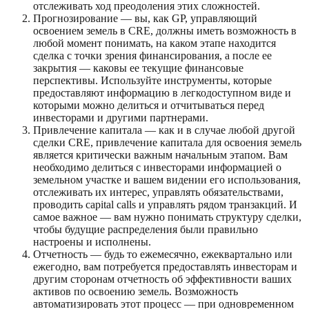
отслеживать ход преодоления этих сложностей.
Прогнозирование — вы, как GP, управляющий
освоением земель в CRE, должны иметь возможность в
любой момент понимать, на каком этапе находится
сделка с точки зрения финансирования, а после ее
закрытия — каковы ее текущие финансовые
перспективы. Используйте инструменты, которые
предоставляют информацию в легкодоступном виде и
которыми можно делиться и отчитываться перед
инвесторами и другими партнерами.
Привлечение капитала — как и в случае любой другой
сделки CRE, привлечение капитала для освоения земель
является критически важным начальным этапом. Вам
необходимо делиться с инвесторами информацией о
земельном участке и вашем видении его использования,
отслеживать их интерес, управлять обязательствами,
проводить capital calls и управлять рядом транзакций. И
самое важное — вам нужно понимать структуру сделки,
чтобы будущие распределения были правильно
настроены и исполнены.
Отчетность — будь то ежемесячно, ежеквартально или
ежегодно, вам потребуется предоставлять инвесторам и
другим сторонам отчетность об эффективности ваших
активов по освоению земель. Возможность
автоматизировать этот процесс — при одновременном