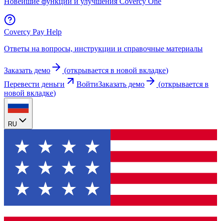
Новейшие функции и улучшения Covercy One
Covercy Pay Help
Ответы на вопросы, инструкции и справочные материалы
Заказать демо
(
открывается в новой вкладке
)
Перевести деньги
Войти
Заказать демо
(
открывается в
новой вкладке
)
RU