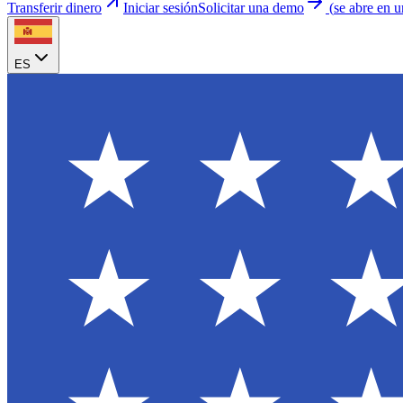
Transferir dinero
Iniciar sesión
Solicitar una demo
(
se abre en 
ES