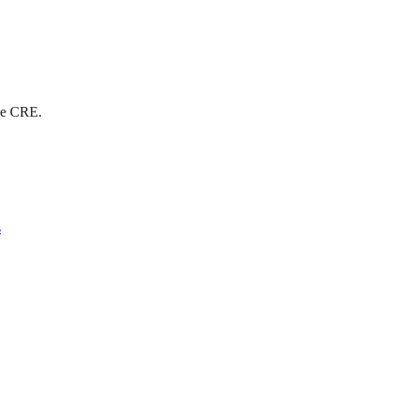
 de CRE.
s