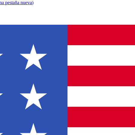
una pestaña nueva
)