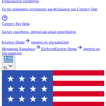
Ενημερώσεις Προϊόντος
Οι πιο πρόσφατες λειτουργίες και βελτιώσεις του Covercy One
Covercy Pay Help
Συχνές ερωτήσεις, οδηγοί και υλικό υποστήριξης
Κλείστε Demo
(
ανοίγει σε νέα καρτέλα
)
Μεταφορά Χρημάτων
Σύνδεση
Κλείστε Demo
(
ανοίγει σε
νέα καρτέλα
)
EL