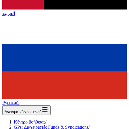
العربية
Русский
Άνοιγμα κύριου μενού
Κέντρο βοήθειας
/
GPs: Διαχειριστές Funds & Syndications
/