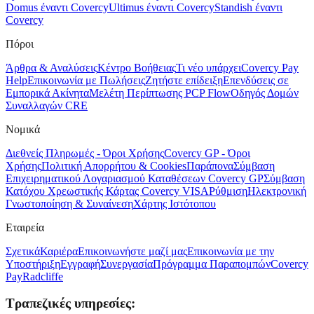
Domus έναντι Covercy
Ultimus έναντι Covercy
Standish έναντι
Covercy
Πόροι
Άρθρα & Αναλύσεις
Κέντρο Βοήθειας
Τι νέο υπάρχει
Covercy Pay
Help
Επικοινωνία με Πωλήσεις
Ζητήστε επίδειξη
Επενδύσεις σε
Εμπορικά Ακίνητα
Μελέτη Περίπτωσης PCP Flow
Οδηγός Δομών
Συναλλαγών CRE
Νομικά
Διεθνείς Πληρωμές - Όροι Χρήσης
Covercy GP - Όροι
Χρήσης
Πολιτική Απορρήτου & Cookies
Παράπονα
Σύμβαση
Επιχειρηματικού Λογαριασμού Καταθέσεων Covercy GP
Σύμβαση
Κατόχου Χρεωστικής Κάρτας Covercy VISA
Ρύθμιση
Ηλεκτρονική
Γνωστοποίηση & Συναίνεση
Χάρτης Ιστότοπου
Εταιρεία
Σχετικά
Καριέρα
Επικοινωνήστε μαζί μας
Επικοινωνία με την
Υποστήριξη
Εγγραφή
Συνεργασία
Πρόγραμμα Παραπομπών
Covercy
Pay
Radcliffe
Τραπεζικές υπηρεσίες: