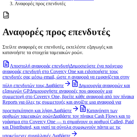
Αναφορές προς επενδυτές
Αναφορές προς επενδυτές
Στείλτε αναφορές σε επενδυτές, εκτελέστε εξαγωγές και
κατανοήστε τα στοιχεία ταμειακών ροών.
Αποστολή αναφοράς επενδυτή
Δημοσιεύστε ένα πρόχειρο
αναφοράς επενδυτή στο Covercy One και ειδοποιήστε τους
επενδυτές σας μέσω email, ώστε η αναφορά να εμφανίζεται στην
πύλη επενδυτών τους.
Διαβάστε
Δημιουργία αναφορών και
εξαγωγών GP
Δημιουργήστε αναφορές που αφορούν μια
συμμετοχή στο Covercy One, βρείτε κάθε αναφορά από τον πίνακα
Reports για όλες τις συμμετοχές και ανοίξτε μια αναφορά για
προεπισκόπηση και λήψη.
Διαβάστε
Κατανόηση των
αριθμών ταμειακών ροών
Διαβάστε τον πίνακα Cash Flows και το
γράφημα στο Covercy One — τι σημαίνουν οι αριθμοί Called, Paid
και Distributed, και γιατί τα σύνολα συμφωνούν πάντα με τις
υποκείμενες συναλλαγές.
Διαβάστε