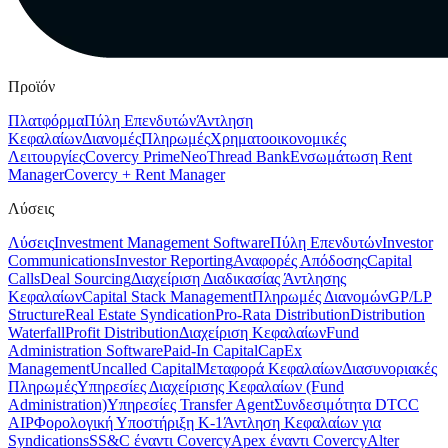
Προϊόν
Πλατφόρμα
Πύλη Επενδυτών
Άντληση
Κεφαλαίων
Διανομές
Πληρωμές
Χρηματοοικονομικές
Λειτουργίες
Covercy Prime
Neo
Thread Bank
Ενσωμάτωση Rent
Manager
Covercy + Rent Manager
Λύσεις
Λύσεις
Investment Management Software
Πύλη Επενδυτών
Investor
Communications
Investor Reporting
Αναφορές Απόδοσης
Capital
Calls
Deal Sourcing
Διαχείριση Διαδικασίας Άντλησης
Κεφαλαίων
Capital Stack Management
Πληρωμές Διανομών
GP/LP
Structure
Real Estate Syndication
Pro-Rata Distribution
Distribution
Waterfall
Profit Distribution
Διαχείριση Κεφαλαίων
Fund
Administration Software
Paid-In Capital
CapEx
Management
Uncalled Capital
Μεταφορά Κεφαλαίων
Διασυνοριακές
Πληρωμές
Υπηρεσίες Διαχείρισης Κεφαλαίων (Fund
Administration)
Υπηρεσίες Transfer Agent
Συνδεσιμότητα DTCC
AIP
Φορολογική Υποστήριξη K-1
Άντληση Κεφαλαίων για
Syndications
SS&C έναντι Covercy
Apex έναντι Covercy
Alter