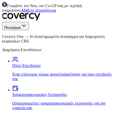
Γνωρίστε τον Neo, τον Co-GP σας με τεχνητή
νοημοσύνη.
Μάθετε περισσότερα
Πλατφόρμα
Covercy One
—
Η ολοκληρωμένη πλατφόρμα για διαχειριστές
κεφαλαίων CRE.
Διαχείριση Επενδύσεων
Πύλη Επενδυτών
Ένας επώνυμος χώρος αυτοεξυπηρέτησης για τους επενδυτές
σας
Χρηματοοικονομικές Λειτουργίες
Ολοκληρωμένες χρηματοοικονομικές λειτουργίες για την
εταιρεία σας