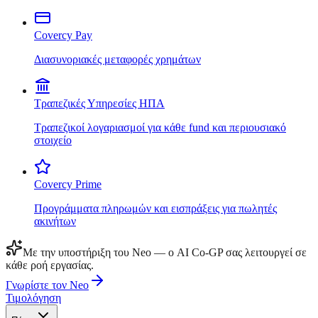
Covercy Pay
Διασυνοριακές μεταφορές χρημάτων
Τραπεζικές Υπηρεσίες ΗΠΑ
Τραπεζικοί λογαριασμοί για κάθε fund και περιουσιακό
στοιχείο
Covercy Prime
Προγράμματα πληρωμών και εισπράξεις για πωλητές
ακινήτων
Με την υποστήριξη του Neo — ο AI Co-GP σας λειτουργεί σε
κάθε ροή εργασίας.
Γνωρίστε τον Neo
Τιμολόγηση