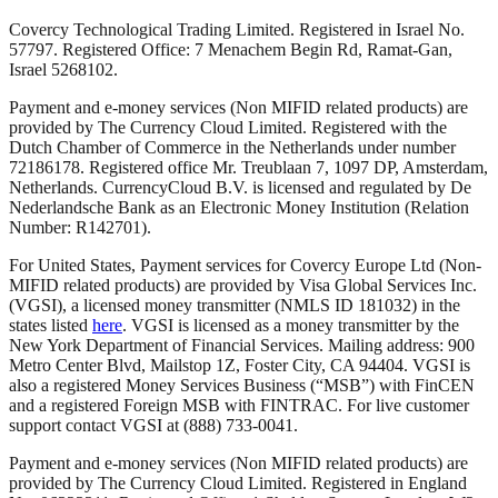
Covercy Technological Trading Limited. Registered in Israel No.
57797. Registered Office: 7 Menachem Begin Rd, Ramat-Gan,
Israel 5268102.
Payment and e-money services (Non MIFID related products) are
provided by The Currency Cloud Limited. Registered with the
Dutch Chamber of Commerce in the Netherlands under number
72186178. Registered office Mr. Treublaan 7, 1097 DP, Amsterdam,
Netherlands. CurrencyCloud B.V. is licensed and regulated by De
Nederlandsche Bank as an Electronic Money Institution (Relation
Number: R142701).
For United States, Payment services for Covercy Europe Ltd (Non-
MIFID related products) are provided by Visa Global Services Inc.
(VGSI), a licensed money transmitter (NMLS ID 181032) in the
states listed
here
. VGSI is licensed as a money transmitter by the
New York Department of Financial Services. Mailing address: 900
Metro Center Blvd, Mailstop 1Z, Foster City, CA 94404. VGSI is
also a registered Money Services Business (“MSB”) with FinCEN
and a registered Foreign MSB with FINTRAC. For live customer
support contact VGSI at (888) 733-0041.
Payment and e-money services (Non MIFID related products) are
provided by The Currency Cloud Limited. Registered in England