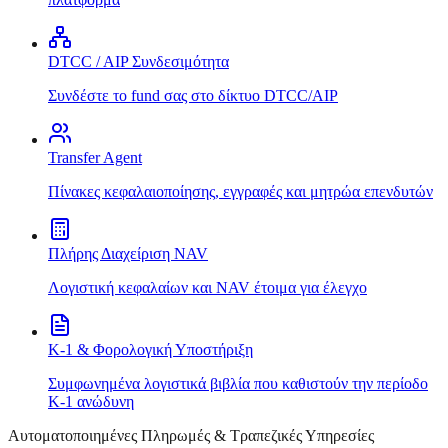
DTCC / AIP Συνδεσιμότητα
Συνδέστε το fund σας στο δίκτυο DTCC/AIP
Transfer Agent
Πίνακες κεφαλαιοποίησης, εγγραφές και μητρώα επενδυτών
Πλήρης Διαχείριση NAV
Λογιστική κεφαλαίων και NAV έτοιμα για έλεγχο
K-1 & Φορολογική Υποστήριξη
Συμφωνημένα λογιστικά βιβλία που καθιστούν την περίοδο
K-1 ανώδυνη
Αυτοματοποιημένες Πληρωμές & Τραπεζικές Υπηρεσίες