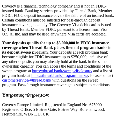
Covercy is a financial technology company and is not an FDIC-
insured bank. Banking services provided by Thread Bank, Member
FDIC. FDIC deposit insurance covers the failure of an insured bank.
Certain conditions must be satisfied for pass-through deposit
insurance coverage to apply. The Covercy Visa debit card is issued
by Thread Bank, Member FDIC, pursuant to a license from Visa
U.S.A. Inc. and may be used anywhere Visa cards are accepted.
Your deposits qualify for up to $3,000,000 in FDIC insurance
coverage when Thread Bank places them at program banks in
its deposit sweep program.
Your deposits at each program bank
become eligible for FDIC insurance up to $250,000, inclusive of
any other deposits you may already hold at the bank in the same
ownership capacity. You can access the terms and conditions of the
sweep program at
https://thread.bank/sweep-disclosure/
and a list of
program banks at
https://thread.bank/program-banks/
. Please contact
customerservice@thread.bank
with questions on the sweep
program. Pass-through insurance coverage is subject to conditions.
Υπηρεσίες πληρωμών:
Covercy Europe Limited. Registered in England No. 675000.
Registered Office: 5 Elstree Gate, Elstree Way, Borehamwood,
Hertforshire, WD6 1JD, UK