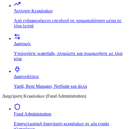
Άντληση Κεφαλαίων
Από ενδιαφερόμενο επενδυτή σε χρηματοδότηση μέσα σε
λίγα λεπτά
Διανομές
Υπολογίστε waterfalls, πληρώστε και συμφωνήστε με λίγα
κλικ
Διασυνδέσεις
Yardi, Rent Manager, NetSuite και άλλα
Διαχείριση Κεφαλαίων (Fund Administration)
Fund Administration
Επαγγελματική διαχείριση κεφαλαίων σε μία ενιαία
πλατφόρμα