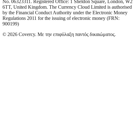
No. 06323311. Registered Office: 1 Sheldon Square, London, W2
6TT, United Kingdom. The Currency Cloud Limited is authorised
by the Financial Conduct Authority under the Electronic Money
Regulations 2011 for the issuing of electronic money (FRN:
900199)
©
2026
Covercy.
Με την επιφύλαξη παντός δικαιώματος.