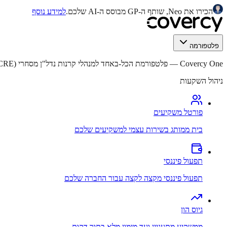
הכירו את Neo, שותף ה-GP מבוסס ה-AI שלכם.
למידע נוסף
פלטפורמה
Covercy One
—
פלטפורמת הכל-באחד למנהלי קרנות נדל"ן מסחרי (CRE).
ניהול השקעות
פורטל משקיעים
בית ממותג בשירות עצמי למשקיעים שלכם
תפעול פיננסי
תפעול פיננסי מקצה לקצה עבור החברה שלכם
גיוס הון
ממשקיע מתעניין ועד מימון מלא בתוך דקות