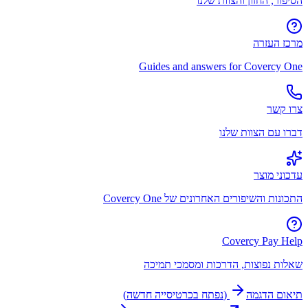
הסיפור, החזון והצוות שלנו
מרכז העזרה
Guides and answers for Covercy One
צרו קשר
דברו עם הצוות שלנו
עדכוני מוצר
התכונות והשיפורים האחרונים של Covercy One
Covercy Pay Help
שאלות נפוצות, הדרכות ומסמכי תמיכה
תיאום הדגמה
(
נפתח בכרטיסייה חדשה
)