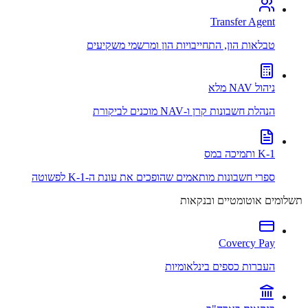
Transfer Agent
טבלאות הון, התחייבויות הון ומרשמי משקיעים
ניהול NAV מלא
הנהלת חשבונות קרן ו-NAV מוכנים לביקורת
K-1 ותמיכה במס
ספרי חשבונות מותאמים שהופכים את עונת ה-K-1 לפשוטה
תשלומים אוטומטיים ובנקאות
Covercy Pay
העברות כספים בינלאומיות