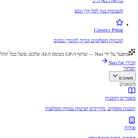
בנקאות בארה"ב
חשבונות בנק לכל קרן ונכס
Covercy Prime
תוכניות תשלומים וגבייה למוכרי נכסים
מופעל על ידי Neo — שותף ה-GP מבוסס ה-AI שלכם, פועל בכל תהליך עבודה.
הכירו את Neo
תמחור
משאבים
משאבים
מאמרים ותובנות
תובנות מומחים, מדריכים ושיטות עבודה מומלצות
אודות