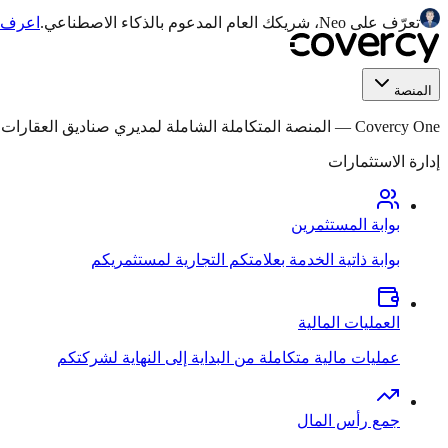
تعرّف على Neo، شريكك العام المدعوم بالذكاء الاصطناعي.
اعرف ا
المنصة
Covercy One
—
المنصة المتكاملة الشاملة لمديري صناديق العقارات التجار
إدارة الاستثمارات
بوابة المستثمرين
بوابة ذاتية الخدمة بعلامتكم التجارية لمستثمريكم
العمليات المالية
عمليات مالية متكاملة من البداية إلى النهاية لشركتكم
جمع رأس المال