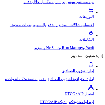
من مستثمر مهتم إلى تمويل مكتمل خلال دقائق
التوزيعات
احتساب شلالات التوزيع والدفع والتسوية بنقرات معدودة
التكاملات
Yardi وRent Manager وNetSuite والمزيد
إدارة شؤون الصناديق
إدارة شؤون الصناديق
إدارة احترافية لشؤون الصناديق ضمن منصة متكاملة واحدة
اتصال DTCC / AIP
اربطوا صندوقكم بشبكة DTCC/AIP