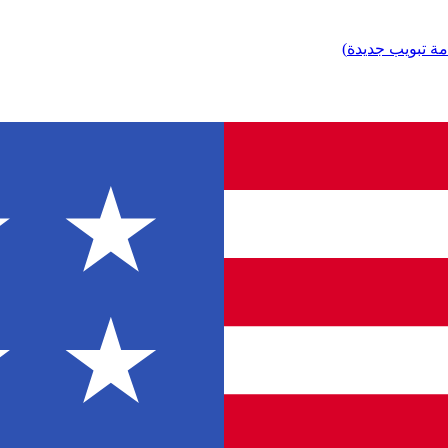
مة تبويب جديدة
)