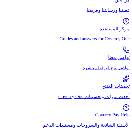
قصتنا ورسالتنا وفريقنا
مركز المساعدة
Guides and answers for Covercy One
تواصل معنا
تواصل مع فريقنا مباشرة
تحديثات المنتج
أحدث ميزات وتحسينات Covercy One
Covercy Pay Help
الأسئلة الشائعة والشروحات ومستندات الدعم