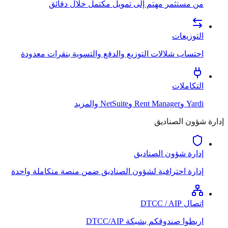
من مستثمر مهتم إلى تمويل مكتمل خلال دقائق
التوزيعات
احتساب شلالات التوزيع والدفع والتسوية بنقرات معدودة
التكاملات
Yardi وRent Manager وNetSuite والمزيد
إدارة شؤون الصناديق
إدارة شؤون الصناديق
إدارة احترافية لشؤون الصناديق ضمن منصة متكاملة واحدة
اتصال DTCC / AIP
اربطوا صندوقكم بشبكة DTCC/AIP