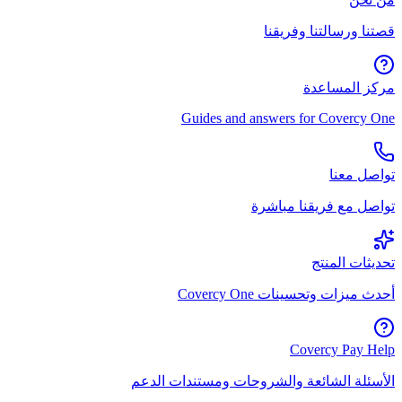
قصتنا ورسالتنا وفريقنا
مركز المساعدة
Guides and answers for Covercy One
تواصل معنا
تواصل مع فريقنا مباشرة
تحديثات المنتج
أحدث ميزات وتحسينات Covercy One
Covercy Pay Help
الأسئلة الشائعة والشروحات ومستندات الدعم