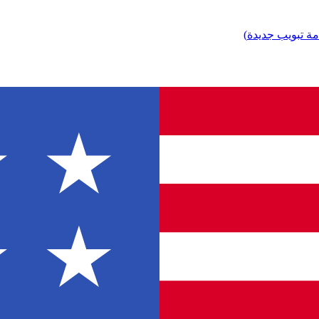
مة تبويب جديدة
)