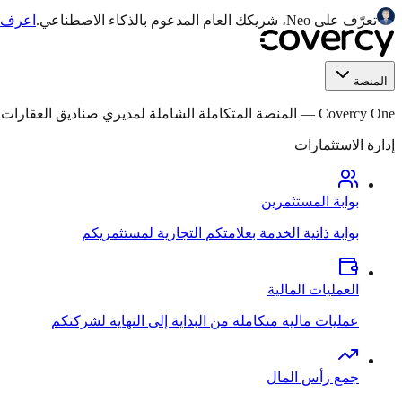
تعرّف على Neo، شريكك العام المدعوم بالذكاء الاصطناعي.
اعرف ا
المنصة
Covercy One
—
المنصة المتكاملة الشاملة لمديري صناديق العقارات التجار
إدارة الاستثمارات
بوابة المستثمرين
بوابة ذاتية الخدمة بعلامتكم التجارية لمستثمريكم
العمليات المالية
عمليات مالية متكاملة من البداية إلى النهاية لشركتكم
جمع رأس المال