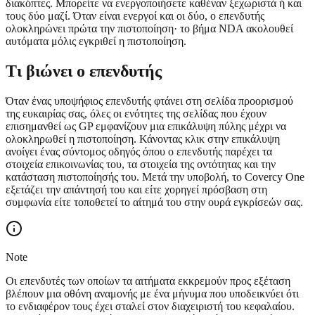
διακόπτες. Μπορείτε να ενεργοποιήσετε καθέναν ξεχωριστά ή και
τους δύο μαζί. Όταν είναι ενεργοί και οι δύο, ο επενδυτής
ολοκληρώνει πρώτα την πιστοποίηση· το βήμα NDA ακολουθεί
αυτόματα μόλις εγκριθεί η πιστοποίηση.
Τι βιώνει ο επενδυτής
Όταν ένας υποψήφιος επενδυτής φτάνει στη σελίδα προορισμού
της ευκαιρίας σας, όλες οι ενότητες της σελίδας που έχουν
επισημανθεί ως GP εμφανίζουν μια επικάλυψη πύλης μέχρι να
ολοκληρωθεί η πιστοποίηση. Κάνοντας κλικ στην επικάλυψη
ανοίγει ένας σύντομος οδηγός όπου ο επενδυτής παρέχει τα
στοιχεία επικοινωνίας του, τα στοιχεία της οντότητας και την
κατάσταση πιστοποίησής του. Μετά την υποβολή, το Covercy One
εξετάζει την απάντησή του και είτε χορηγεί πρόσβαση στη
συμφωνία είτε τοποθετεί το αίτημά του στην ουρά εγκρίσεών σας.
Note
Οι επενδυτές των οποίων τα αιτήματα εκκρεμούν προς εξέταση
βλέπουν μια οθόνη αναμονής με ένα μήνυμα που υποδεικνύει ότι
το ενδιαφέρον τους έχει σταλεί στον διαχειριστή του κεφαλαίου.