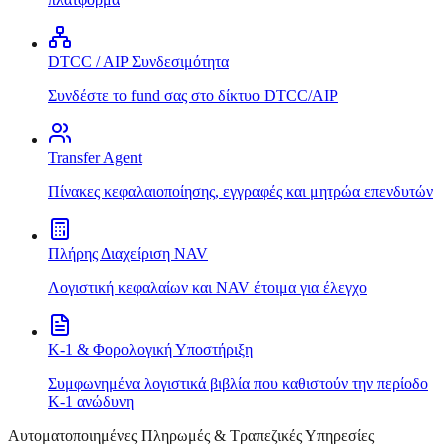
DTCC / AIP Συνδεσιμότητα
Συνδέστε το fund σας στο δίκτυο DTCC/AIP
Transfer Agent
Πίνακες κεφαλαιοποίησης, εγγραφές και μητρώα επενδυτών
Πλήρης Διαχείριση NAV
Λογιστική κεφαλαίων και NAV έτοιμα για έλεγχο
K-1 & Φορολογική Υποστήριξη
Συμφωνημένα λογιστικά βιβλία που καθιστούν την περίοδο
K-1 ανώδυνη
Αυτοματοποιημένες Πληρωμές & Τραπεζικές Υπηρεσίες