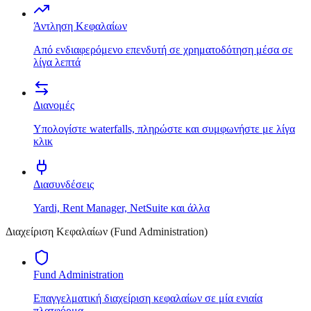
Άντληση Κεφαλαίων
Από ενδιαφερόμενο επενδυτή σε χρηματοδότηση μέσα σε
λίγα λεπτά
Διανομές
Υπολογίστε waterfalls, πληρώστε και συμφωνήστε με λίγα
κλικ
Διασυνδέσεις
Yardi, Rent Manager, NetSuite και άλλα
Διαχείριση Κεφαλαίων (Fund Administration)
Fund Administration
Επαγγελματική διαχείριση κεφαλαίων σε μία ενιαία
πλατφόρμα