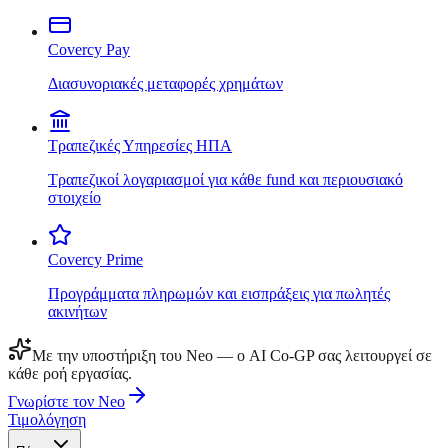
Covercy Pay
Διασυνοριακές μεταφορές χρημάτων
Τραπεζικές Υπηρεσίες ΗΠΑ
Τραπεζικοί λογαριασμοί για κάθε fund και περιουσιακό
στοιχείο
Covercy Prime
Προγράμματα πληρωμών και εισπράξεις για πωλητές
ακινήτων
Με την υποστήριξη του Neo — ο AI Co-GP σας λειτουργεί σε
κάθε ροή εργασίας.
Γνωρίστε τον Neo
Τιμολόγηση