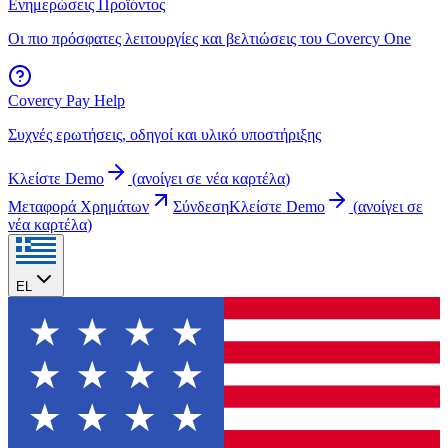
Ενημερώσεις Προϊόντος
Οι πιο πρόσφατες λειτουργίες και βελτιώσεις του Covercy One
Covercy Pay Help
Συχνές ερωτήσεις, οδηγοί και υλικό υποστήριξης
Κλείστε Demo
(
ανοίγει σε νέα καρτέλα
)
Μεταφορά Χρημάτων
Σύνδεση
Κλείστε Demo
(
ανοίγει σε
νέα καρτέλα
)
EL