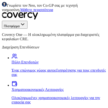
Γνωρίστε τον Neo, τον Co-GP σας με τεχνητή
νοημοσύνη.
Μάθετε περισσότερα
Πλατφόρμα
Covercy One
—
Η ολοκληρωμένη πλατφόρμα για διαχειριστές
κεφαλαίων CRE.
Διαχείριση Επενδύσεων
Πύλη Επενδυτών
Ένας επώνυμος χώρος αυτοεξυπηρέτησης για τους επενδυτές
σας
Χρηματοοικονομικές Λειτουργίες
Ολοκληρωμένες χρηματοοικονομικές λειτουργίες για την
εταιρεία σας