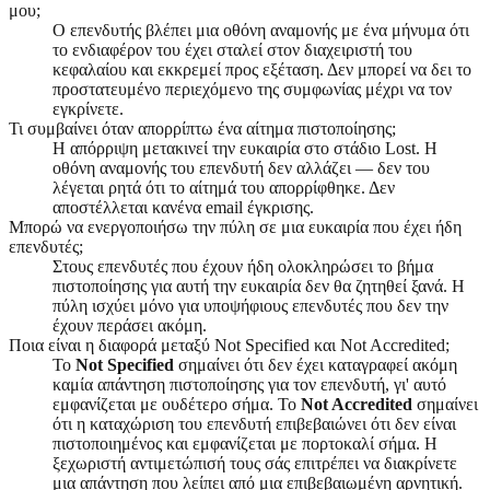
μου;
Ο επενδυτής βλέπει μια οθόνη αναμονής με ένα μήνυμα ότι
το ενδιαφέρον του έχει σταλεί στον διαχειριστή του
κεφαλαίου και εκκρεμεί προς εξέταση. Δεν μπορεί να δει το
προστατευμένο περιεχόμενο της συμφωνίας μέχρι να τον
εγκρίνετε.
Τι συμβαίνει όταν απορρίπτω ένα αίτημα πιστοποίησης;
Η απόρριψη μετακινεί την ευκαιρία στο στάδιο Lost. Η
οθόνη αναμονής του επενδυτή δεν αλλάζει — δεν του
λέγεται ρητά ότι το αίτημά του απορρίφθηκε. Δεν
αποστέλλεται κανένα email έγκρισης.
Μπορώ να ενεργοποιήσω την πύλη σε μια ευκαιρία που έχει ήδη
επενδυτές;
Στους επενδυτές που έχουν ήδη ολοκληρώσει το βήμα
πιστοποίησης για αυτή την ευκαιρία δεν θα ζητηθεί ξανά. Η
πύλη ισχύει μόνο για υποψήφιους επενδυτές που δεν την
έχουν περάσει ακόμη.
Ποια είναι η διαφορά μεταξύ Not Specified και Not Accredited;
Το
Not Specified
σημαίνει ότι δεν έχει καταγραφεί ακόμη
καμία απάντηση πιστοποίησης για τον επενδυτή, γι' αυτό
εμφανίζεται με ουδέτερο σήμα. Το
Not Accredited
σημαίνει
ότι η καταχώριση του επενδυτή επιβεβαιώνει ότι δεν είναι
πιστοποιημένος και εμφανίζεται με πορτοκαλί σήμα. Η
ξεχωριστή αντιμετώπισή τους σάς επιτρέπει να διακρίνετε
μια απάντηση που λείπει από μια επιβεβαιωμένη αρνητική.