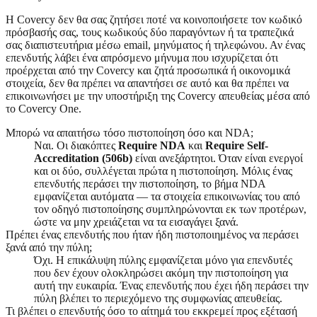
Η Covercy δεν θα σας ζητήσει ποτέ να κοινοποιήσετε τον κωδικό
πρόσβασής σας, τους κωδικούς δύο παραγόντων ή τα τραπεζικά
σας διαπιστευτήρια μέσω email, μηνύματος ή τηλεφώνου. Αν ένας
επενδυτής λάβει ένα απρόσμενο μήνυμα που ισχυρίζεται ότι
προέρχεται από την Covercy και ζητά προσωπικά ή οικονομικά
στοιχεία, δεν θα πρέπει να απαντήσει σε αυτό και θα πρέπει να
επικοινωνήσει με την υποστήριξη της Covercy απευθείας μέσα από
το Covercy One.
Μπορώ να απαιτήσω τόσο πιστοποίηση όσο και NDA;
Ναι. Οι διακόπτες
Require NDA
και
Require Self-
Accreditation (506b)
είναι ανεξάρτητοι. Όταν είναι ενεργοί
και οι δύο, συλλέγεται πρώτα η πιστοποίηση. Μόλις ένας
επενδυτής περάσει την πιστοποίηση, το βήμα NDA
εμφανίζεται αυτόματα — τα στοιχεία επικοινωνίας του από
τον οδηγό πιστοποίησης συμπληρώνονται εκ των προτέρων,
ώστε να μην χρειάζεται να τα εισαγάγει ξανά.
Πρέπει ένας επενδυτής που ήταν ήδη πιστοποιημένος να περάσει
ξανά από την πύλη;
Όχι. Η επικάλυψη πύλης εμφανίζεται μόνο για επενδυτές
που δεν έχουν ολοκληρώσει ακόμη την πιστοποίηση για
αυτή την ευκαιρία. Ένας επενδυτής που έχει ήδη περάσει την
πύλη βλέπει το περιεχόμενο της συμφωνίας απευθείας.
Τι βλέπει ο επενδυτής όσο το αίτημά του εκκρεμεί προς εξέτασή