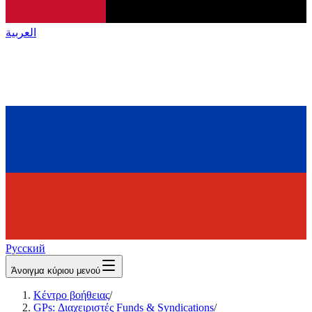
العربية
Русский
Άνοιγμα κύριου μενού
Κέντρο βοήθειας
/
GPs: Διαχειριστές Funds & Syndications
/