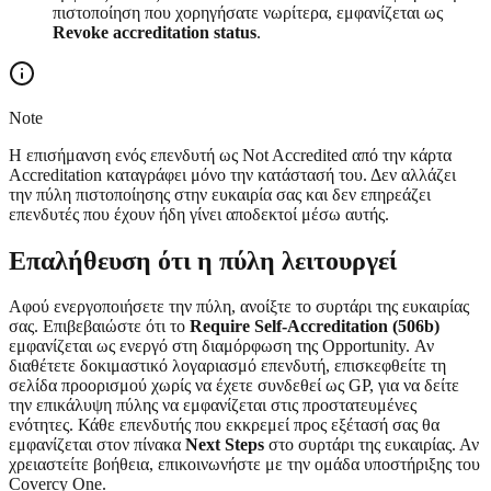
πιστοποίηση που χορηγήσατε νωρίτερα, εμφανίζεται ως
Revoke accreditation status
.
Note
Η επισήμανση ενός επενδυτή ως Not Accredited από την κάρτα
Accreditation καταγράφει μόνο την κατάστασή του. Δεν αλλάζει
την πύλη πιστοποίησης στην ευκαιρία σας και δεν επηρεάζει
επενδυτές που έχουν ήδη γίνει αποδεκτοί μέσω αυτής.
Επαλήθευση ότι η πύλη λειτουργεί
Αφού ενεργοποιήσετε την πύλη, ανοίξτε το συρτάρι της ευκαιρίας
σας. Επιβεβαιώστε ότι το
Require Self-Accreditation (506b)
εμφανίζεται ως ενεργό στη διαμόρφωση της Opportunity. Αν
διαθέτετε δοκιμαστικό λογαριασμό επενδυτή, επισκεφθείτε τη
σελίδα προορισμού χωρίς να έχετε συνδεθεί ως GP, για να δείτε
την επικάλυψη πύλης να εμφανίζεται στις προστατευμένες
ενότητες. Κάθε επενδυτής που εκκρεμεί προς εξέτασή σας θα
εμφανίζεται στον πίνακα
Next Steps
στο συρτάρι της ευκαιρίας. Αν
χρειαστείτε βοήθεια, επικοινωνήστε με την ομάδα υποστήριξης του
Covercy One.