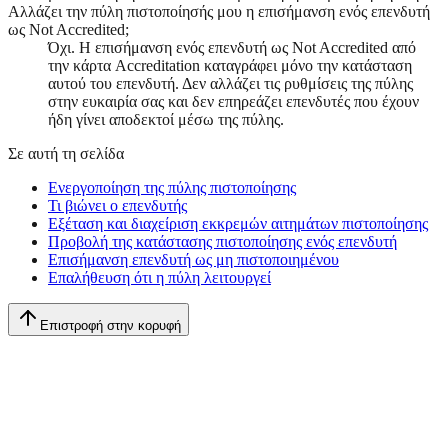
Αλλάζει την πύλη πιστοποίησής μου η επισήμανση ενός επενδυτή
ως Not Accredited;
Όχι. Η επισήμανση ενός επενδυτή ως Not Accredited από
την κάρτα Accreditation καταγράφει μόνο την κατάσταση
αυτού του επενδυτή. Δεν αλλάζει τις ρυθμίσεις της πύλης
στην ευκαιρία σας και δεν επηρεάζει επενδυτές που έχουν
ήδη γίνει αποδεκτοί μέσω της πύλης.
Σε αυτή τη σελίδα
Ενεργοποίηση της πύλης πιστοποίησης
Τι βιώνει ο επενδυτής
Εξέταση και διαχείριση εκκρεμών αιτημάτων πιστοποίησης
Προβολή της κατάστασης πιστοποίησης ενός επενδυτή
Επισήμανση επενδυτή ως μη πιστοποιημένου
Επαλήθευση ότι η πύλη λειτουργεί
Επιστροφή στην κορυφή