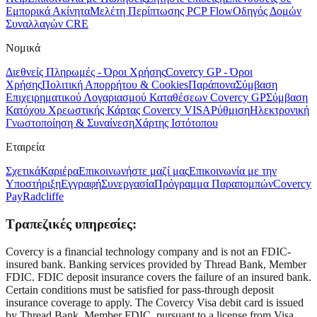
Εμπορικά Ακίνητα
Μελέτη Περίπτωσης PCP Flow
Οδηγός Δομών
Συναλλαγών CRE
Νομικά
Διεθνείς Πληρωμές - Όροι Χρήσης
Covercy GP - Όροι
Χρήσης
Πολιτική Απορρήτου & Cookies
Παράπονα
Σύμβαση
Επιχειρηματικού Λογαριασμού Καταθέσεων Covercy GP
Σύμβαση
Κατόχου Χρεωστικής Κάρτας Covercy VISA
Ρύθμιση
Ηλεκτρονική
Γνωστοποίηση & Συναίνεση
Χάρτης Ιστότοπου
Εταιρεία
Σχετικά
Καριέρα
Επικοινωνήστε μαζί μας
Επικοινωνία με την
Υποστήριξη
Εγγραφή
Συνεργασία
Πρόγραμμα Παραπομπών
Covercy
Pay
Radcliffe
Τραπεζικές υπηρεσίες:
Covercy is a financial technology company and is not an FDIC-
insured bank. Banking services provided by Thread Bank, Member
FDIC. FDIC deposit insurance covers the failure of an insured bank.
Certain conditions must be satisfied for pass-through deposit
insurance coverage to apply. The Covercy Visa debit card is issued
by Thread Bank, Member FDIC, pursuant to a license from Visa