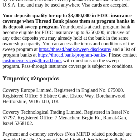
U.S.A. Inc. and may be used anywhere Visa cards are accepted.
Your deposits qualify for up to $3,000,000 in FDIC insurance
coverage when Thread Bank places them at program banks in
its deposit sweep program.
Your deposits at each program bank
become eligible for FDIC insurance up to $250,000, inclusive of
any other deposits you may already hold at the bank in the same
ownership capacity. You can access the terms and conditions of the
sweep program at
https://thread.bank/sweep-disclosure/
and a list of
program banks at
https://thread.bank/program-banks/
. Please contact
customerservice@thread.bank
with questions on the sweep
program. Pass-through insurance coverage is subject to conditions.
Υπηρεσίες πληρωμών:
Covercy Europe Limited. Registered in England No. 675000.
Registered Office: 5 Elstree Gate, Elstree Way, Borehamwood,
Hertforshire, WD6 1JD, UK
Covercy Technological Trading Limited. Registered in Israel No.
57797. Registered Office: 7 Menachem Begin Rd, Ramat-Gan,
Israel 5268102.
Payment and e-money services (Non MIFID related products) are
provided by The Currency Cloud Limited. Registered with the