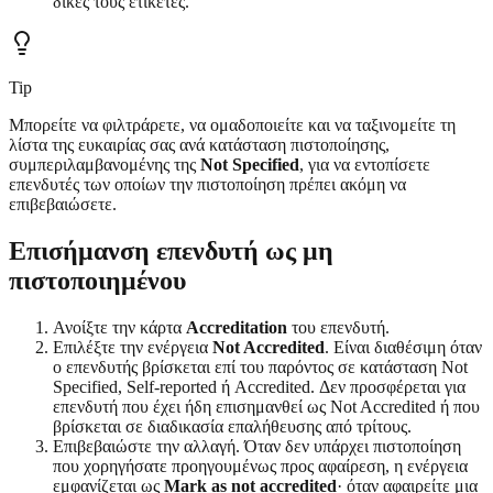
δικές τους ετικέτες.
Tip
Μπορείτε να φιλτράρετε, να ομαδοποιείτε και να ταξινομείτε τη
λίστα της ευκαιρίας σας ανά κατάσταση πιστοποίησης,
συμπεριλαμβανομένης της
Not Specified
, για να εντοπίσετε
επενδυτές των οποίων την πιστοποίηση πρέπει ακόμη να
επιβεβαιώσετε.
Επισήμανση επενδυτή ως μη
πιστοποιημένου
Ανοίξτε την κάρτα
Accreditation
του επενδυτή.
Επιλέξτε την ενέργεια
Not Accredited
. Είναι διαθέσιμη όταν
ο επενδυτής βρίσκεται επί του παρόντος σε κατάσταση Not
Specified, Self-reported ή Accredited. Δεν προσφέρεται για
επενδυτή που έχει ήδη επισημανθεί ως Not Accredited ή που
βρίσκεται σε διαδικασία επαλήθευσης από τρίτους.
Επιβεβαιώστε την αλλαγή. Όταν δεν υπάρχει πιστοποίηση
που χορηγήσατε προηγουμένως προς αφαίρεση, η ενέργεια
εμφανίζεται ως
Mark as not accredited
· όταν αφαιρείτε μια