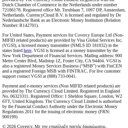
Dutch Chamber of Commerce in the Netherlands under number
72186178. Registered office Mr. Treublaan 7, 1097 DP, Amsterdam,
Netherlands. CurrencyCloud B.V. is licensed and regulated by De
Nederlandsche Bank as an Electronic Money Institution (Relation
Number: R142701).
For United States, Payment services for Covercy Europe Ltd (Non-
MIFID related products) are provided by Visa Global Services Inc.
(VGSI), a licensed money transmitter (NMLS ID 181032) in the
states listed
here
. VGSI is licensed as a money transmitter by the
New York Department of Financial Services. Mailing address: 900
Metro Center Blvd, Mailstop 1Z, Foster City, CA 94404. VGSI is
also a registered Money Services Business (“MSB”) with FinCEN
and a registered Foreign MSB with FINTRAC. For live customer
support contact VGSI at (888) 733-0041.
Payment and e-money services (Non MIFID related products) are
provided by The Currency Cloud Limited. Registered in England
No. 06323311. Registered Office: 1 Sheldon Square, London, W2
6TT, United Kingdom. The Currency Cloud Limited is authorised
by the Financial Conduct Authority under the Electronic Money
Regulations 2011 for the issuing of electronic money (FRN:
900199)
©
2026
Covercy.
Με την επιφύλαξη παντός δικαιώματος.