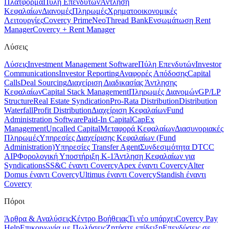
Πλατφόρμα
Πύλη Επενδυτών
Άντληση
Κεφαλαίων
Διανομές
Πληρωμές
Χρηματοοικονομικές
Λειτουργίες
Covercy Prime
Neo
Thread Bank
Ενσωμάτωση Rent
Manager
Covercy + Rent Manager
Λύσεις
Λύσεις
Investment Management Software
Πύλη Επενδυτών
Investor
Communications
Investor Reporting
Αναφορές Απόδοσης
Capital
Calls
Deal Sourcing
Διαχείριση Διαδικασίας Άντλησης
Κεφαλαίων
Capital Stack Management
Πληρωμές Διανομών
GP/LP
Structure
Real Estate Syndication
Pro-Rata Distribution
Distribution
Waterfall
Profit Distribution
Διαχείριση Κεφαλαίων
Fund
Administration Software
Paid-In Capital
CapEx
Management
Uncalled Capital
Μεταφορά Κεφαλαίων
Διασυνοριακές
Πληρωμές
Υπηρεσίες Διαχείρισης Κεφαλαίων (Fund
Administration)
Υπηρεσίες Transfer Agent
Συνδεσιμότητα DTCC
AIP
Φορολογική Υποστήριξη K-1
Άντληση Κεφαλαίων για
Syndications
SS&C έναντι Covercy
Apex έναντι Covercy
Alter
Domus έναντι Covercy
Ultimus έναντι Covercy
Standish έναντι
Covercy
Πόροι
Άρθρα & Αναλύσεις
Κέντρο Βοήθειας
Τι νέο υπάρχει
Covercy Pay
Help
Επικοινωνία με Πωλήσεις
Ζητήστε επίδειξη
Επενδύσεις σε