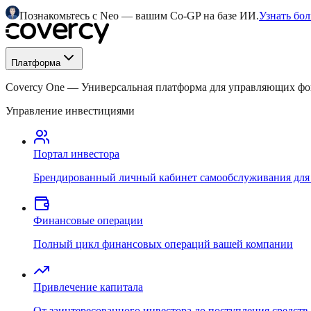
Познакомьтесь с Neo — вашим Co-GP на базе ИИ.
Узнать бо
Платформа
Covercy One
—
Универсальная платформа для управляющих ф
Управление инвестициями
Портал инвестора
Брендированный личный кабинет самообслуживания для
Финансовые операции
Полный цикл финансовых операций вашей компании
Привлечение капитала
От заинтересованного инвестора до поступления средств