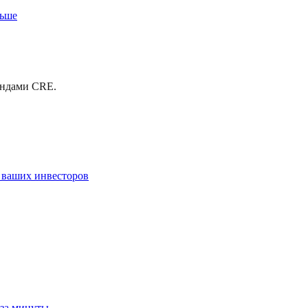
льше
ондами CRE.
 ваших инвесторов
 за минуты