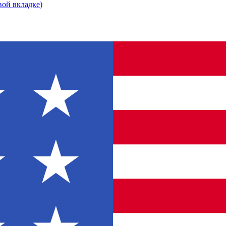
вой вкладке
)