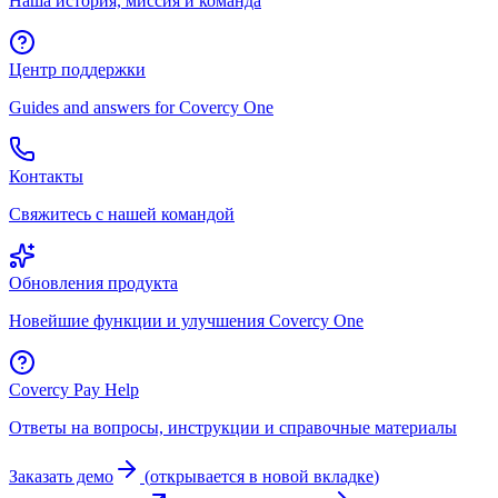
Наша история, миссия и команда
Центр поддержки
Guides and answers for Covercy One
Контакты
Свяжитесь с нашей командой
Обновления продукта
Новейшие функции и улучшения Covercy One
Covercy Pay Help
Ответы на вопросы, инструкции и справочные материалы
Заказать демо
(
открывается в новой вкладке
)