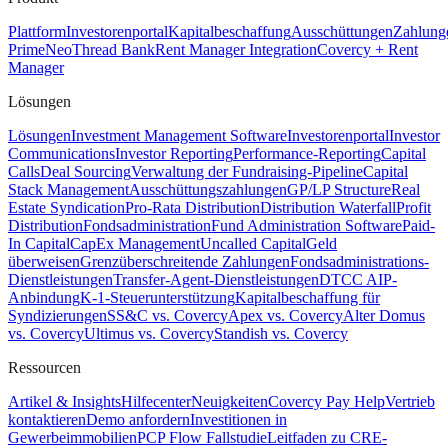
Plattform
Investorenportal
Kapitalbeschaffung
Ausschüttungen
Zahlung
Prime
Neo
Thread Bank
Rent Manager Integration
Covercy + Rent
Manager
Lösungen
Lösungen
Investment Management Software
Investorenportal
Investor
Communications
Investor Reporting
Performance-Reporting
Capital
Calls
Deal Sourcing
Verwaltung der Fundraising-Pipeline
Capital
Stack Management
Ausschüttungszahlungen
GP/LP Structure
Real
Estate Syndication
Pro-Rata Distribution
Distribution Waterfall
Profit
Distribution
Fondsadministration
Fund Administration Software
Paid-
In Capital
CapEx Management
Uncalled Capital
Geld
überweisen
Grenzüberschreitende Zahlungen
Fondsadministrations-
Dienstleistungen
Transfer-Agent-Dienstleistungen
DTCC AIP-
Anbindung
K-1-Steuerunterstützung
Kapitalbeschaffung für
Syndizierungen
SS&C vs. Covercy
Apex vs. Covercy
Alter Domus
vs. Covercy
Ultimus vs. Covercy
Standish vs. Covercy
Ressourcen
Artikel & Insights
Hilfecenter
Neuigkeiten
Covercy Pay Help
Vertrieb
kontaktieren
Demo anfordern
Investitionen in
Gewerbeimmobilien
PCP Flow Fallstudie
Leitfaden zu CRE-