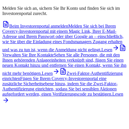
Melden Sie sich an, sichern Sie Ihr Konto und finden Sie sich im
Investorenportal zurecht.
Beim Investorenportal anmelden
Melden Sie sich bei Ihrem
Covercy-Investorenportal mit einem Magic Link, Ihrer E-Mail-
Adresse und Ihrem Passwort oder über Google an – einschließlich,
wie Sie über die Einladung eines Fondsmanagers Zugang erhalten
und was zu tun ist, wenn die Anmeldung nicht gelingt.
Lesen
Verwalten Sie Ihre Kontakte
Sehen Sie alle Personen, die mit den
Ihnen gehörenden Anlageeinheiten verknüpft sind, fügen Sie einen
neuen Kontakt hinzu und entfernen Sie einen Kontakt, wenn Sie ihn
nicht mehr benötigen.
Lesen
Zwei-Faktor-Authentifizierung
einrichten
Fügen Sie Ihrem Covercy-Investorenportal eine
zusätzliche Sicherheitsebene hinzu, indem Sie die Zwei-Faktor-
Authentifizierung einrichten, sodass Sie bei sensiblen Aktionen
aufgefordert werden, einen Verifizierungscode zu bestätigen.
Lesen