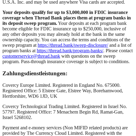
U.S.A. Inc. and may be used anywhere Visa cards are accepted.
Your deposits qualify for up to $3,000,000 in FDIC insurance
coverage when Thread Bank places them at program banks in
its deposit sweep program.
Your deposits at each program bank
become eligible for FDIC insurance up to $250,000, inclusive of
any other deposits you may already hold at the bank in the same
ownership capacity. You can access the terms and conditions of the
sweep program at
https://thread.bank/sweep-disclosure/
and a list of
program banks at
https://thread.bank/program-banks/
. Please contact
customerservice@thread.bank
with questions on the sweep
program. Pass-through insurance coverage is subject to conditions.
Zahlungsdienstleistungen:
Covercy Europe Limited. Registered in England No. 675000.
Registered Office: 5 Elstree Gate, Elstree Way, Borehamwood,
Hertforshire, WD6 1JD, UK
Covercy Technological Trading Limited. Registered in Israel No.
57797. Registered Office: 7 Menachem Begin Rd, Ramat-Gan,
Israel 5268102.
Payment and e-money services (Non MIFID related products) are
provided by The Currency Cloud Limited. Registered with the