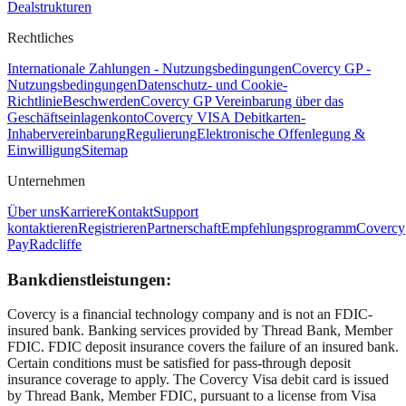
Dealstrukturen
Rechtliches
Internationale Zahlungen - Nutzungsbedingungen
Covercy GP -
Nutzungsbedingungen
Datenschutz- und Cookie-
Richtlinie
Beschwerden
Covercy GP Vereinbarung über das
Geschäftseinlagenkonto
Covercy VISA Debitkarten-
Inhabervereinbarung
Regulierung
Elektronische Offenlegung &
Einwilligung
Sitemap
Unternehmen
Über uns
Karriere
Kontakt
Support
kontaktieren
Registrieren
Partnerschaft
Empfehlungsprogramm
Covercy
Pay
Radcliffe
Bankdienstleistungen:
Covercy is a financial technology company and is not an FDIC-
insured bank. Banking services provided by Thread Bank, Member
FDIC. FDIC deposit insurance covers the failure of an insured bank.
Certain conditions must be satisfied for pass-through deposit
insurance coverage to apply. The Covercy Visa debit card is issued
by Thread Bank, Member FDIC, pursuant to a license from Visa