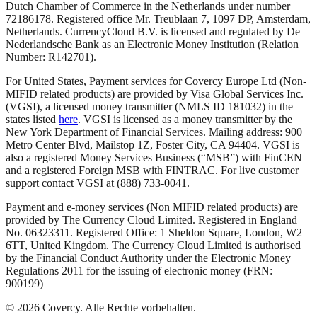
Dutch Chamber of Commerce in the Netherlands under number
72186178. Registered office Mr. Treublaan 7, 1097 DP, Amsterdam,
Netherlands. CurrencyCloud B.V. is licensed and regulated by De
Nederlandsche Bank as an Electronic Money Institution (Relation
Number: R142701).
For United States, Payment services for Covercy Europe Ltd (Non-
MIFID related products) are provided by Visa Global Services Inc.
(VGSI), a licensed money transmitter (NMLS ID 181032) in the
states listed
here
. VGSI is licensed as a money transmitter by the
New York Department of Financial Services. Mailing address: 900
Metro Center Blvd, Mailstop 1Z, Foster City, CA 94404. VGSI is
also a registered Money Services Business (“MSB”) with FinCEN
and a registered Foreign MSB with FINTRAC. For live customer
support contact VGSI at (888) 733-0041.
Payment and e-money services (Non MIFID related products) are
provided by The Currency Cloud Limited. Registered in England
No. 06323311. Registered Office: 1 Sheldon Square, London, W2
6TT, United Kingdom. The Currency Cloud Limited is authorised
by the Financial Conduct Authority under the Electronic Money
Regulations 2011 for the issuing of electronic money (FRN:
900199)
©
2026
Covercy.
Alle Rechte vorbehalten.