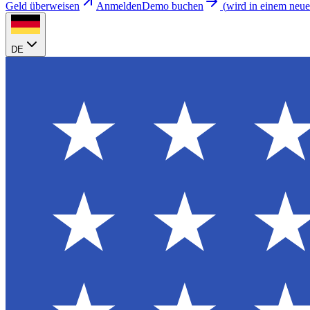
Geld überweisen
Anmelden
Demo buchen
(
wird in einem neue
DE