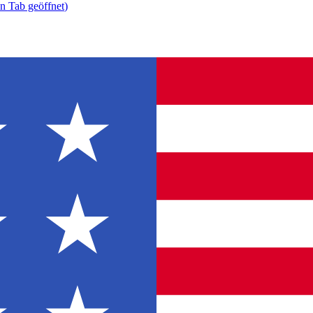
n Tab geöffnet
)