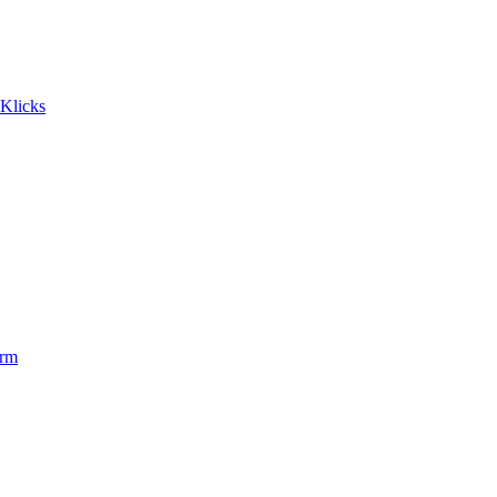
 Klicks
orm