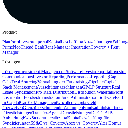
Produkt
Plattform
Investorenportal
Kapitalbeschaffung
Ausschüttungen
Zahlung
Prime
Neo
Thread Bank
Rent Manager Integration
Covercy + Rent
Manager
Lösungen
Lösungen
Investment Management Software
Investorenportal
Investor
Communications
Investor Reporting
Performance-Reporting
Capital
Calls
Deal Sourcing
Verwaltung der Fundraising-Pipeline
Capital
Stack Management
Ausschüttungszahlungen
GP/LP Structure
Real
Estate Syndication
Pro-Rata Distribution
Distribution Waterfall
Profit
Distribution
Fondsadministration
Fund Administration Software
Paid-
In Capital
CapEx Management
Uncalled Capital
Geld
überweisen
Grenzüberschreitende Zahlungen
Fondsadministrations-
Dienstleistungen
Transfer-Agent-Dienstleistungen
DTCC AIP-
Anbindung
K-1-Steuerunterstützung
Kapitalbeschaffung für
Syndizierungen
SS&C vs. Covercy
Apex vs. Covercy
Alter Domus