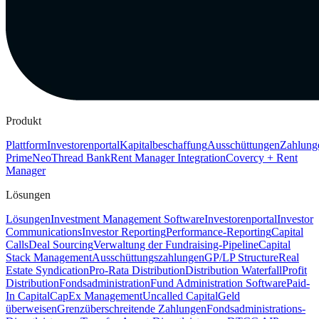
Produkt
Plattform
Investorenportal
Kapitalbeschaffung
Ausschüttungen
Zahlung
Prime
Neo
Thread Bank
Rent Manager Integration
Covercy + Rent
Manager
Lösungen
Lösungen
Investment Management Software
Investorenportal
Investor
Communications
Investor Reporting
Performance-Reporting
Capital
Calls
Deal Sourcing
Verwaltung der Fundraising-Pipeline
Capital
Stack Management
Ausschüttungszahlungen
GP/LP Structure
Real
Estate Syndication
Pro-Rata Distribution
Distribution Waterfall
Profit
Distribution
Fondsadministration
Fund Administration Software
Paid-
In Capital
CapEx Management
Uncalled Capital
Geld
überweisen
Grenzüberschreitende Zahlungen
Fondsadministrations-