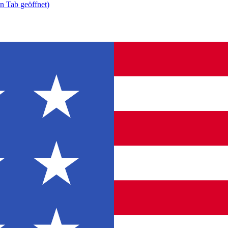
n Tab geöffnet
)