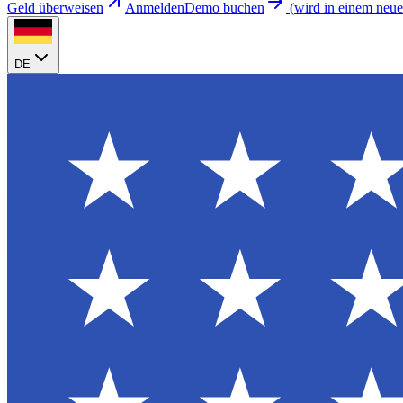
Geld überweisen
Anmelden
Demo buchen
(
wird in einem neue
DE