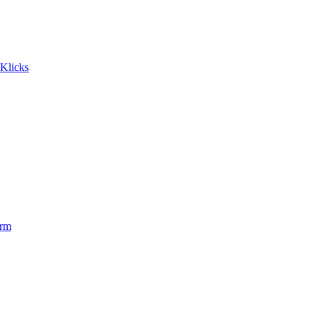
 Klicks
orm