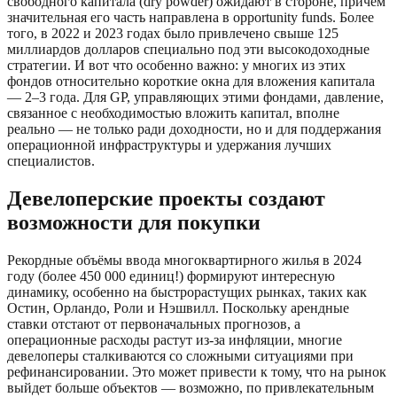
свободного капитала (dry powder) ожидают в стороне, причём
значительная его часть направлена в opportunity funds. Более
того, в 2022 и 2023 годах было привлечено свыше 125
миллиардов долларов специально под эти высокодоходные
стратегии. И вот что особенно важно: у многих из этих
фондов относительно короткие окна для вложения капитала
— 2–3 года. Для GP, управляющих этими фондами, давление,
связанное с необходимостью вложить капитал, вполне
реально — не только ради доходности, но и для поддержания
операционной инфраструктуры и удержания лучших
специалистов.
Девелоперские проекты создают
возможности для покупки
Рекордные объёмы ввода многоквартирного жилья в 2024
году (более 450 000 единиц!) формируют интересную
динамику, особенно на быстрорастущих рынках, таких как
Остин, Орландо, Роли и Нэшвилл. Поскольку арендные
ставки отстают от первоначальных прогнозов, а
операционные расходы растут из-за инфляции, многие
девелоперы сталкиваются со сложными ситуациями при
рефинансировании. Это может привести к тому, что на рынок
выйдет больше объектов — возможно, по привлекательным