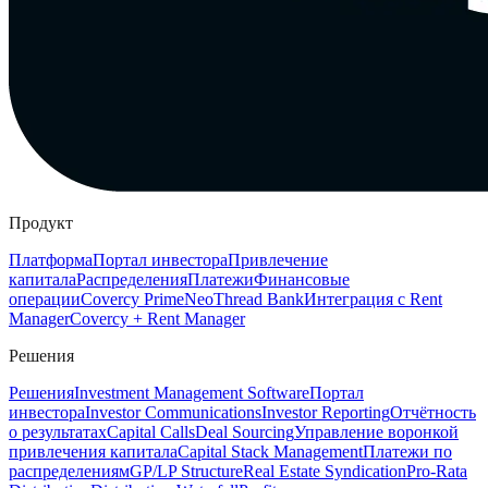
Продукт
Платформа
Портал инвестора
Привлечение
капитала
Распределения
Платежи
Финансовые
операции
Covercy Prime
Neo
Thread Bank
Интеграция с Rent
Manager
Covercy + Rent Manager
Решения
Решения
Investment Management Software
Портал
инвестора
Investor Communications
Investor Reporting
Отчётность
о результатах
Capital Calls
Deal Sourcing
Управление воронкой
привлечения капитала
Capital Stack Management
Платежи по
распределениям
GP/LP Structure
Real Estate Syndication
Pro-Rata