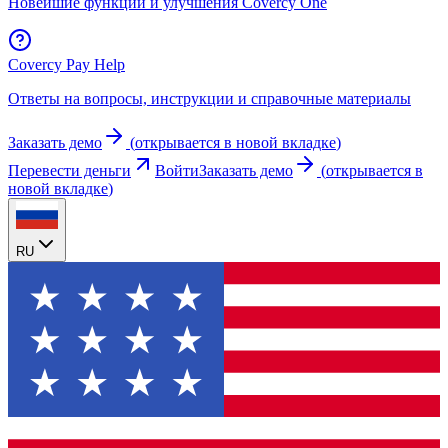
Новейшие функции и улучшения Covercy One
Covercy Pay Help
Ответы на вопросы, инструкции и справочные материалы
Заказать демо
(
открывается в новой вкладке
)
Перевести деньги
Войти
Заказать демо
(
открывается в
новой вкладке
)
RU