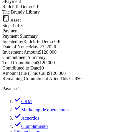
3
Payment
Radcliffe Demo GP
The Brandy Library
Asset
Step 3 of 3
Payment
Payment Summary
Initiated by
Radcliffe Demo GP
Date of Notice
May 27, 2026
Investment Amount
$120,000
Commitment Summary
Total Commitment
$120,000
Contributed to Date
$0
Amount Due (This Call)
$120,000
Remaining Commitment After This Call
$0
Paso
5
/
5
CRM
Marketing de operaciones
Acuerdos
Cumplimiento
5
Financiación