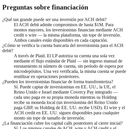
Preguntas sobre financiación
¿Qué tan grande puede ser una inversión por ACH debit?
El ACH debit admite compromisos de hasta $1M. Para
montos mayores, los inversionistas financian mediante ACH
credit o wire — la misma plataforma, sin tope de inversión.
Ambos canales están disponibles en cada captación.
¿Cómo se verifica la cuenta bancaria del inversionista para el ACH
debit?
A través de Plaid. El LP autoriza su cuenta una sola vez
mediante el flujo estándar de Plaid — sin ingreso manual de
enrutamiento ni número de cuenta, sin período de espera por
microdepósitos. Una vez verificada, la misma cuenta se puede
reutilizar en operaciones posteriores.
¿Pueden los inversionistas financiar de forma transfronteriza?
Sí. Puede captar de inversionistas en EE. UU., la UE, el
Reino Unido e Israel mediante Covercy Pay integrado —
cada uno paga en su propia moneda mientras su Holding
recibe su moneda local (un inversionista del Reino Unido
paga GBP, su Holding de EE. UU. recibe USD). El wire y el
ACH credit en EE. UU. siguen disponibles para cualquier
monto sin tope de tamaño de inversión.
¿La financiación cubre los capital calls posteriores al cierre inicial?
Sí. Los mismos canales de ACH, wire y ACH credit y el