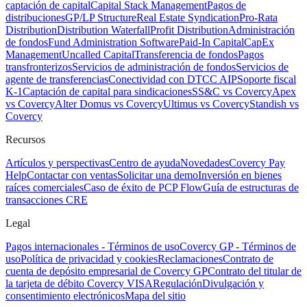
captación de capital
Capital Stack Management
Pagos de
distribuciones
GP/LP Structure
Real Estate Syndication
Pro-Rata
Distribution
Distribution Waterfall
Profit Distribution
Administración
de fondos
Fund Administration Software
Paid-In Capital
CapEx
Management
Uncalled Capital
Transferencia de fondos
Pagos
transfronterizos
Servicios de administración de fondos
Servicios de
agente de transferencias
Conectividad con DTCC AIP
Soporte fiscal
K-1
Captación de capital para sindicaciones
SS&C vs Covercy
Apex
vs Covercy
Alter Domus vs Covercy
Ultimus vs Covercy
Standish vs
Covercy
Recursos
Artículos y perspectivas
Centro de ayuda
Novedades
Covercy Pay
Help
Contactar con ventas
Solicitar una demo
Inversión en bienes
raíces comerciales
Caso de éxito de PCP Flow
Guía de estructuras de
transacciones CRE
Legal
Pagos internacionales - Términos de uso
Covercy GP - Términos de
uso
Política de privacidad y cookies
Reclamaciones
Contrato de
cuenta de depósito empresarial de Covercy GP
Contrato del titular de
la tarjeta de débito Covercy VISA
Regulación
Divulgación y
consentimiento electrónicos
Mapa del sitio