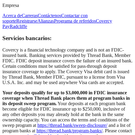
Empresa
Acerca de
Carreras
Contáctenos
Contactar con
soporte
Registrarse
Alianzas
Programa de referidos
Covercy
Pay
Radcliffe
Servicios bancarios:
Covercy is a financial technology company and is not an FDIC-
insured bank. Banking services provided by Thread Bank, Member
FDIC. FDIC deposit insurance covers the failure of an insured bank.
Certain conditions must be satisfied for pass-through deposit
insurance coverage to apply. The Covercy Visa debit card is issued
by Thread Bank, Member FDIC, pursuant to a license from Visa
U.S.A. Inc. and may be used anywhere Visa cards are accepted.
Your deposits qualify for up to $3,000,000 in FDIC insurance
coverage when Thread Bank places them at program banks in
its deposit sweep program.
Your deposits at each program bank
become eligible for FDIC insurance up to $250,000, inclusive of
any other deposits you may already hold at the bank in the same
ownership capacity. You can access the terms and conditions of the
sweep program at
https://thread.bank/sweep-disclosure/
and a list of
program banks at
https://thread.bank/program-banks/
. Please contact