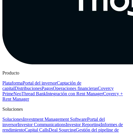
Producto
Plataforma
Portal del inversor
Captación de
capital
Distribuciones
Pagos
Operaciones financieras
Covercy
Prime
Neo
Thread Bank
Integración con Rent Manager
Covercy +
Rent Manager
Soluciones
Soluciones
Investment Management Software
Portal del
inversor
Investor Communications
Investor Reporting
Informes de
rendimiento
Capital Calls
Deal Sourcing
Gestión del pipeline de