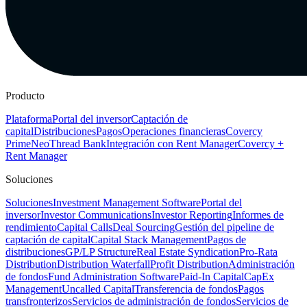
Producto
Plataforma
Portal del inversor
Captación de
capital
Distribuciones
Pagos
Operaciones financieras
Covercy
Prime
Neo
Thread Bank
Integración con Rent Manager
Covercy +
Rent Manager
Soluciones
Soluciones
Investment Management Software
Portal del
inversor
Investor Communications
Investor Reporting
Informes de
rendimiento
Capital Calls
Deal Sourcing
Gestión del pipeline de
captación de capital
Capital Stack Management
Pagos de
distribuciones
GP/LP Structure
Real Estate Syndication
Pro-Rata
Distribution
Distribution Waterfall
Profit Distribution
Administración
de fondos
Fund Administration Software
Paid-In Capital
CapEx
Management
Uncalled Capital
Transferencia de fondos
Pagos
transfronterizos
Servicios de administración de fondos
Servicios de