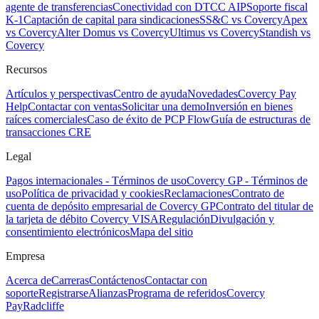
agente de transferencias
Conectividad con DTCC AIP
Soporte fiscal
K-1
Captación de capital para sindicaciones
SS&C vs Covercy
Apex
vs Covercy
Alter Domus vs Covercy
Ultimus vs Covercy
Standish vs
Covercy
Recursos
Artículos y perspectivas
Centro de ayuda
Novedades
Covercy Pay
Help
Contactar con ventas
Solicitar una demo
Inversión en bienes
raíces comerciales
Caso de éxito de PCP Flow
Guía de estructuras de
transacciones CRE
Legal
Pagos internacionales - Términos de uso
Covercy GP - Términos de
uso
Política de privacidad y cookies
Reclamaciones
Contrato de
cuenta de depósito empresarial de Covercy GP
Contrato del titular de
la tarjeta de débito Covercy VISA
Regulación
Divulgación y
consentimiento electrónicos
Mapa del sitio
Empresa
Acerca de
Carreras
Contáctenos
Contactar con
soporte
Registrarse
Alianzas
Programa de referidos
Covercy
Pay
Radcliffe