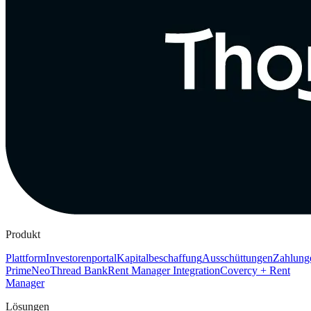
Produkt
Plattform
Investorenportal
Kapitalbeschaffung
Ausschüttungen
Zahlung
Prime
Neo
Thread Bank
Rent Manager Integration
Covercy + Rent
Manager
Lösungen