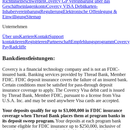
Richtlinie
Beschwerden
Covercy GP Vereinbarung über das
Geschäftseinlagenkonto
Covercy VISA Debitkarten-
Inhabervereinbarung
Regulierung
Elektronische Offenlegung &
Einwilligung
Sitemap
Unternehmen
Über uns
Karriere
Kontakt
Support
kontaktieren
Registrieren
Partnerschaft
Empfehlungsprogramm
Covercy
Pay
Radcliffe
Bankdienstleistungen:
Covercy is a financial technology company and is not an FDIC-
insured bank. Banking services provided by Thread Bank, Member
FDIC. FDIC deposit insurance covers the failure of an insured bank.
Certain conditions must be satisfied for pass-through deposit
insurance coverage to apply. The Covercy Visa debit card is issued
by Thread Bank, Member FDIC, pursuant to a license from Visa
U.S.A. Inc. and may be used anywhere Visa cards are accepted.
Your deposits qualify for up to $3,000,000 in FDIC insurance
coverage when Thread Bank places them at program banks in
its deposit sweep program.
Your deposits at each program bank
become eligible for FDIC insurance up to $250,000, inclusive of