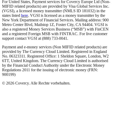
For United States, Payment services for Covercy Europe Ltd (Non-
MIFID related products) are provided by Visa Global Services Inc.
(VGSI), a licensed money transmitter (NMLS ID 181032) in the
states listed
here
. VGSI is licensed as a money transmitter by the
New York Department of Financial Services. Mailing address: 900
Metro Center Blvd, Mailstop 1Z, Foster City, CA 94404. VGSI is
also a registered Money Services Business (“MSB”) with FinCEN
and a registered Foreign MSB with FINTRAC. For live customer
support contact VGSI at (888) 733-0041.
Payment and e-money services (Non MIFID related products) are
provided by The Currency Cloud Limited. Registered in England
No. 06323311. Registered Office: 1 Sheldon Square, London, W2
6TT, United Kingdom. The Currency Cloud Limited is authorised
by the Financial Conduct Authority under the Electronic Money
Regulations 2011 for the issuing of electronic money (FRN:
900199)
©
2026
Covercy.
Alle Rechte vorbehalten.