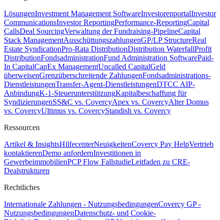
Lösungen
Investment Management Software
Investorenportal
Investor
Communications
Investor Reporting
Performance-Reporting
Capital
Calls
Deal Sourcing
Verwaltung der Fundraising-Pipeline
Capital
Stack Management
Ausschüttungszahlungen
GP/LP Structure
Real
Estate Syndication
Pro-Rata Distribution
Distribution Waterfall
Profit
Distribution
Fondsadministration
Fund Administration Software
Paid-
In Capital
CapEx Management
Uncalled Capital
Geld
überweisen
Grenzüberschreitende Zahlungen
Fondsadministrations-
Dienstleistungen
Transfer-Agent-Dienstleistungen
DTCC AIP-
Anbindung
K-1-Steuerunterstützung
Kapitalbeschaffung für
Syndizierungen
SS&C vs. Covercy
Apex vs. Covercy
Alter Domus
vs. Covercy
Ultimus vs. Covercy
Standish vs. Covercy
Ressourcen
Artikel & Insights
Hilfecenter
Neuigkeiten
Covercy Pay Help
Vertrieb
kontaktieren
Demo anfordern
Investitionen in
Gewerbeimmobilien
PCP Flow Fallstudie
Leitfaden zu CRE-
Dealstrukturen
Rechtliches
Internationale Zahlungen - Nutzungsbedingungen
Covercy GP -
Nutzungsbedingungen
Datenschutz- und Cookie-