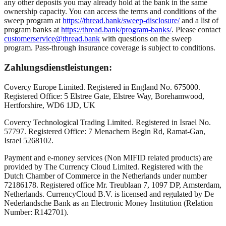
any other deposits you may already hold at the bank in the same
ownership capacity. You can access the terms and conditions of the
sweep program at
https://thread.bank/sweep-disclosure/
and a list of
program banks at
https://thread.bank/program-banks/
. Please contact
customerservice@thread.bank
with questions on the sweep
program. Pass-through insurance coverage is subject to conditions.
Zahlungsdienstleistungen:
Covercy Europe Limited. Registered in England No. 675000.
Registered Office: 5 Elstree Gate, Elstree Way, Borehamwood,
Hertforshire, WD6 1JD, UK
Covercy Technological Trading Limited. Registered in Israel No.
57797. Registered Office: 7 Menachem Begin Rd, Ramat-Gan,
Israel 5268102.
Payment and e-money services (Non MIFID related products) are
provided by The Currency Cloud Limited. Registered with the
Dutch Chamber of Commerce in the Netherlands under number
72186178. Registered office Mr. Treublaan 7, 1097 DP, Amsterdam,
Netherlands. CurrencyCloud B.V. is licensed and regulated by De
Nederlandsche Bank as an Electronic Money Institution (Relation
Number: R142701).