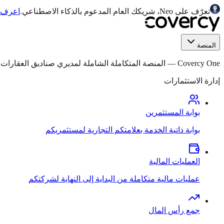
تعرّف على Neo، شريكك العام المدعوم بالذكاء الاصطناعي.
اعرف ا
المنصة
Covercy One
—
المنصة المتكاملة الشاملة لمديري صناديق العقارات التجار
إدارة الاستثمارات
بوابة المستثمرين
بوابة ذاتية الخدمة بعلامتكم التجارية لمستثمريكم
العمليات المالية
عمليات مالية متكاملة من البداية إلى النهاية لشركتكم
جمع رأس المال