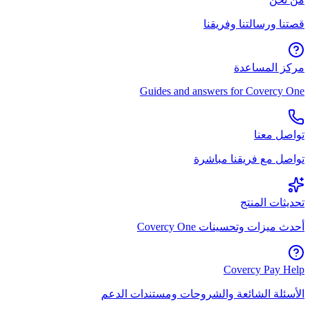
قصتنا ورسالتنا وفريقنا
مركز المساعدة
Guides and answers for Covercy One
تواصل معنا
تواصل مع فريقنا مباشرة
تحديثات المنتج
أحدث ميزات وتحسينات Covercy One
Covercy Pay Help
الأسئلة الشائعة والشروحات ومستندات الدعم