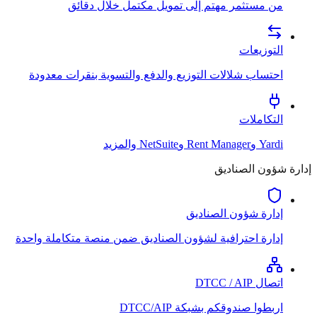
من مستثمر مهتم إلى تمويل مكتمل خلال دقائق
التوزيعات
احتساب شلالات التوزيع والدفع والتسوية بنقرات معدودة
التكاملات
Yardi وRent Manager وNetSuite والمزيد
إدارة شؤون الصناديق
إدارة شؤون الصناديق
إدارة احترافية لشؤون الصناديق ضمن منصة متكاملة واحدة
اتصال DTCC / AIP
اربطوا صندوقكم بشبكة DTCC/AIP