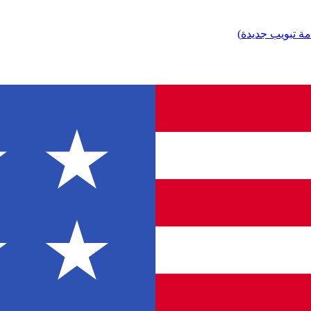
مة تبويب جديدة
)