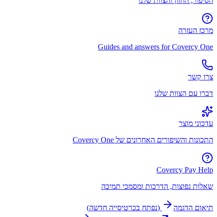
הסיפור, החזון והצוות שלנו
מרכז העזרה
Guides and answers for Covercy One
צרו קשר
דברו עם הצוות שלנו
עדכוני מוצר
התכונות והשיפורים האחרונים של Covercy One
Covercy Pay Help
שאלות נפוצות, הדרכות ומסמכי תמיכה
תיאום הדגמה
(
נפתח בכרטיסייה חדשה
)