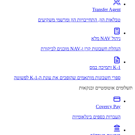
Transfer Agent
טבלאות הון, התחייבויות הון ומרשמי משקיעים
ניהול NAV מלא
הנהלת חשבונות קרן ו-NAV מוכנים לביקורת
K-1 ותמיכה במס
ספרי חשבונות מותאמים שהופכים את עונת ה-K-1 לפשוטה
תשלומים אוטומטיים ובנקאות
Covercy Pay
העברות כספים בינלאומיות