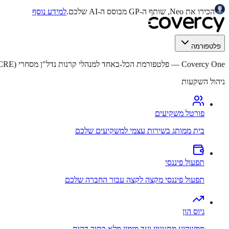
הכירו את Neo, שותף ה-GP מבוסס ה-AI שלכם.
למידע נוסף
פלטפורמה
Covercy One
—
פלטפורמת הכל-באחד למנהלי קרנות נדל"ן מסחרי (CRE).
ניהול השקעות
פורטל משקיעים
בית ממותג בשירות עצמי למשקיעים שלכם
תפעול פיננסי
תפעול פיננסי מקצה לקצה עבור החברה שלכם
גיוס הון
ממשקיע מתעניין ועד מימון מלא בתוך דקות