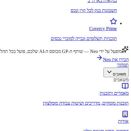
בנקאות בארה"ב
חשבונות בנק לכל קרן ונכס
Covercy Prime
תוכניות תשלומים וגבייה למוכרי נכסים
מופעל על ידי Neo — שותף ה-GP מבוסס ה-AI שלכם, פועל בכל תהליך עבודה.
הכירו את Neo
תמחור
משאבים
משאבים
מאמרים ותובנות
תובנות מומחים, מדריכים ושיטות עבודה מומלצות
אודות