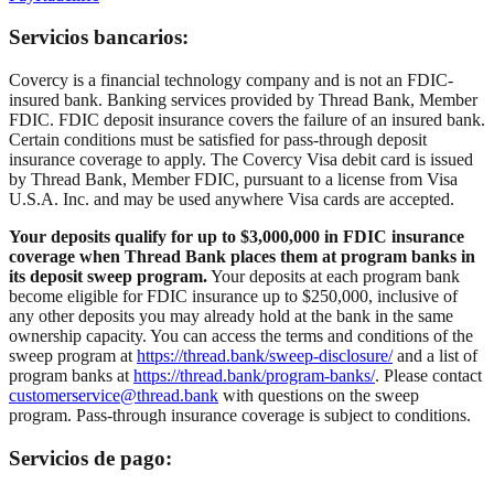
Servicios bancarios:
Covercy is a financial technology company and is not an FDIC-
insured bank. Banking services provided by Thread Bank, Member
FDIC. FDIC deposit insurance covers the failure of an insured bank.
Certain conditions must be satisfied for pass-through deposit
insurance coverage to apply. The Covercy Visa debit card is issued
by Thread Bank, Member FDIC, pursuant to a license from Visa
U.S.A. Inc. and may be used anywhere Visa cards are accepted.
Your deposits qualify for up to $3,000,000 in FDIC insurance
coverage when Thread Bank places them at program banks in
its deposit sweep program.
Your deposits at each program bank
become eligible for FDIC insurance up to $250,000, inclusive of
any other deposits you may already hold at the bank in the same
ownership capacity. You can access the terms and conditions of the
sweep program at
https://thread.bank/sweep-disclosure/
and a list of
program banks at
https://thread.bank/program-banks/
. Please contact
customerservice@thread.bank
with questions on the sweep
program. Pass-through insurance coverage is subject to conditions.
Servicios de pago: