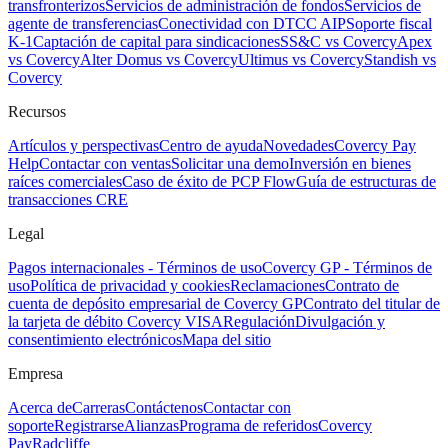
transfronterizos
Servicios de administración de fondos
Servicios de
agente de transferencias
Conectividad con DTCC AIP
Soporte fiscal
K-1
Captación de capital para sindicaciones
SS&C vs Covercy
Apex
vs Covercy
Alter Domus vs Covercy
Ultimus vs Covercy
Standish vs
Covercy
Recursos
Artículos y perspectivas
Centro de ayuda
Novedades
Covercy Pay
Help
Contactar con ventas
Solicitar una demo
Inversión en bienes
raíces comerciales
Caso de éxito de PCP Flow
Guía de estructuras de
transacciones CRE
Legal
Pagos internacionales - Términos de uso
Covercy GP - Términos de
uso
Política de privacidad y cookies
Reclamaciones
Contrato de
cuenta de depósito empresarial de Covercy GP
Contrato del titular de
la tarjeta de débito Covercy VISA
Regulación
Divulgación y
consentimiento electrónicos
Mapa del sitio
Empresa
Acerca de
Carreras
Contáctenos
Contactar con
soporte
Registrarse
Alianzas
Programa de referidos
Covercy
Pay
Radcliffe