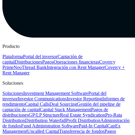
Producto
Plataforma
Portal del inversor
Captación de
capital
Distribuciones
Pagos
Operaciones financieras
Covercy
Prime
Neo
Thread Bank
Integración con Rent Manager
Covercy +
Rent Manager
Soluciones
Soluciones
Investment Management Software
Portal del
inversor
Investor Communications
Investor Reporting
Informes de
rendimiento
Capital Calls
Deal Sourcing
Gestión del pipeline de
captación de capital
Capital Stack Management
Pagos de
distribuciones
GP/LP Structure
Real Estate Syndication
Pro-Rata
Distribution
Distribution Waterfall
Profit Distribution
Administración
de fondos
Fund Administration Software
Paid-In Capital
CapEx
Management
Uncalled Capital
Transferencia de fondos
Pagos