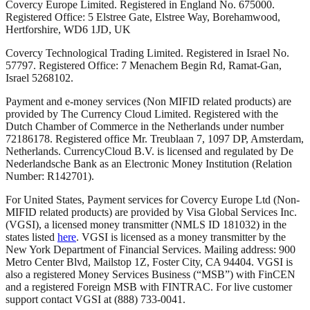
Covercy Europe Limited. Registered in England No. 675000.
Registered Office: 5 Elstree Gate, Elstree Way, Borehamwood,
Hertforshire, WD6 1JD, UK
Covercy Technological Trading Limited. Registered in Israel No.
57797. Registered Office: 7 Menachem Begin Rd, Ramat-Gan,
Israel 5268102.
Payment and e-money services (Non MIFID related products) are
provided by The Currency Cloud Limited. Registered with the
Dutch Chamber of Commerce in the Netherlands under number
72186178. Registered office Mr. Treublaan 7, 1097 DP, Amsterdam,
Netherlands. CurrencyCloud B.V. is licensed and regulated by De
Nederlandsche Bank as an Electronic Money Institution (Relation
Number: R142701).
For United States, Payment services for Covercy Europe Ltd (Non-
MIFID related products) are provided by Visa Global Services Inc.
(VGSI), a licensed money transmitter (NMLS ID 181032) in the
states listed
here
. VGSI is licensed as a money transmitter by the
New York Department of Financial Services. Mailing address: 900
Metro Center Blvd, Mailstop 1Z, Foster City, CA 94404. VGSI is
also a registered Money Services Business (“MSB”) with FinCEN
and a registered Foreign MSB with FINTRAC. For live customer
support contact VGSI at (888) 733-0041.